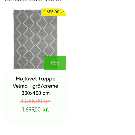
-1.656,00 kr.
Vores tip: Tæpper købes ofte for små, så mål
omhyggeligt pladsen til dit nye tæppe.
materiale
Køb
Luv: 100% polypropylen
Højluvet tæppe
Velma i grå/creme
300x400 cm
Bagside: 78% jute, 14% bomuld, 8% polyester
3.355,00 kr.
1.699,00 kr.
Fremstillingsmetode
Maskinvævet