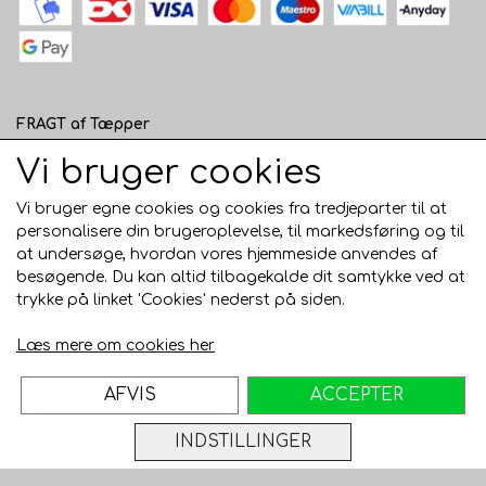
FRAGT af Tæpper
1 - 120 cm bred - 49 kr. til pakkeshop eller 82 kr.
Vi bruger cookies
hjemmelevering
Vi bruger egne cookies og cookies fra tredjeparter til at
121 - 200 cm bred - 99 kr. hjemmelevering
personalisere din brugeroplevelse, til markedsføring og til
at undersøge, hvordan vores hjemmeside anvendes af
Over 200 cm bred - KUN Afhentning i Horsens
besøgende. Du kan altid tilbagekalde dit samtykke ved at
AFHENTNING I HORSENS - GRATIS
trykke på linket 'Cookies' nederst på siden.
Trustpilot
Læs mere om cookies her
AFVIS
ACCEPTER
INDSTILLINGER