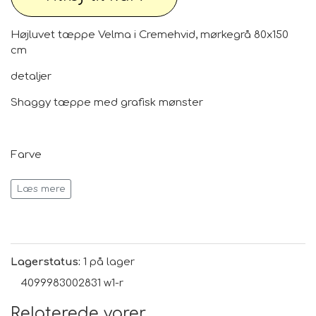
Højluvet tæppe Velma i Cremehvid, mørkegrå 80x150
cm
detaljer
Shaggy tæppe med grafisk mønster
Farve
Cremehvid, mørkegrå
Læs mere
Dimensioner
B 80 cm, L 150 cm
Lagerstatus:
1 på lager
4099983002831 w1-r
Relaterede varer
Luvhøjde: 3 cm