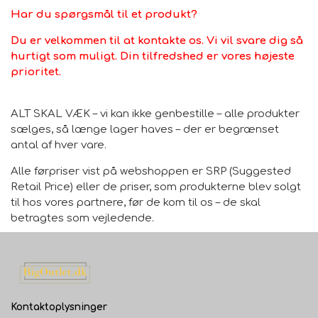
Har du spørgsmål til et produkt?
Velegnet til gulvvarme
Du er velkommen til at kontakte os. Vi vil svare dig så
hurtigt som muligt. Din tilfredshed er vores højeste
Ja
prioritet.
Tips
ALT SKAL VÆK – vi kan ikke genbestille – alle produkter
sælges, så længe lager haves – der er begrænset
Dup mindre pletter så hurtigt som muligt med en fugtig
antal af hver vare.
klud. Undgå at gnide for ikke at arbejde pletten dybere
ind i stoffet.
Alle førpriser vist på webshoppen er SRP (Suggested
Retail Price) eller de priser, som produkterne blev solgt
til hos vores partnere, før de kom til os – de skal
betragtes som vejledende.
Træk ikke løse ender, men klip dem af med en saks for
at fjerne dem.
Kontaktoplysninger