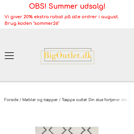
OBS! Summer udsalg!
Vi giver 20% ekstra rabat på alle ordrer i august.
Brug koden "sommer26"
BigOutlet.dk
Forside
Møbler og tæpper
Tæppe outlet: Din stue fortjener det be
TÆPPER
Webshop ALT