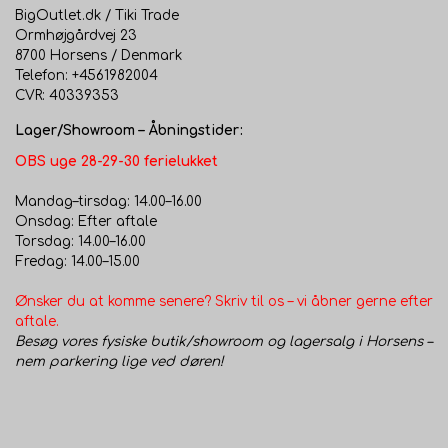
BigOutlet.dk / Tiki Trade
Vi anbefaler at bruge et tæppeunderlag på glatte
Ormhøjgårdvej 23
8700 Horsens / Denmark
gulve.
Telefon: +4561982004
CVR: 40339353
Lager/Showroom – Åbningstider:
OBS uge 28-29-30 ferielukket
Mandag–tirsdag: 14.00–16.00
Onsdag: Efter aftale
Torsdag: 14.00–16.00
Fredag: 14.00–15.00
Ønsker du at komme senere? Skriv til os – vi åbner gerne efter
aftale.
Besøg vores fysiske butik/showroom og lagersalg i Horsens –
nem parkering lige ved døren!