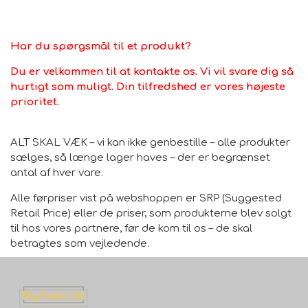
Standard 100-mærket. Materialet gør børnetæppet
kælent, slidstærkt og letpleje på samme tid. For at
beskytte kanterne mod at flosse er der strikket en
Har du spørgsmål til et produkt?
løkke ind i siderne. Så intet står i vejen for selv den
vildeste tumlen på børneværelset. Velegnet til
Du er velkommen til at kontakte os. Vi vil svare dig så
gulvvarme, legetæppet kan nemt rengøres med en
hurtigt som muligt. Din tilfredshed er vores højeste
støvsuger eller en fugtig klud.
prioritet.
Ved udlægning af tæppet kan det virke let bølget på
grund af at det er rullet sammen. Efter kort tid lægger
ALT SKAL VÆK – vi kan ikke genbestille – alle produkter
tæppet sig selv ud. Du kan fremskynde processen ved
sælges, så længe lager haves – der er begrænset
at dreje tæppet i modsatte retninger
antal af hver vare.
Alle førpriser vist på webshoppen er SRP (Suggested
Retail Price) eller de priser, som produkterne blev solgt
til hos vores partnere, før de kom til os – de skal
betragtes som vejledende.