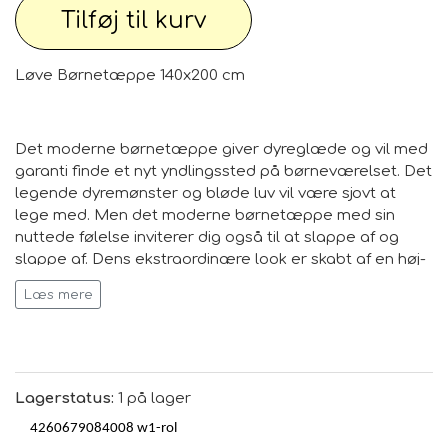
Tilføj til kurv
Løve Børnetæppe 140x200 cm
Det moderne børnetæppe giver dyreglæde og vil med
garanti finde et nyt yndlingssted på børneværelset. Det
legende dyremønster og bløde luv vil være sjovt at
lege med. Men det moderne børnetæppe med sin
nuttede følelse inviterer dig også til at slappe af og
slappe af. Dens ekstraordinære look er skabt af en høj-
lav effekt. Det integrerede kontursnit gør det muntre
Læs mere
dyremotiv levende. Derudover har børnetæppet den
geniale egenskab, at det anvendte garn, afhængigt af
lysforholdene, skinner i forskellige farveintensiteter.
Kun det bedste for de mindste! Tæppet er
Lagerstatus:
1 på lager
maskinfremstillet af højkvalitets polypropylen/friseé-
garn og er testet for skadelige stoffer med Oeko-Tex
4260679084008
w1-rol