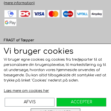
(mere information)
FRAGT af Tæpper
1 - 120 cm bred - 49 kr. til pakkeshop eller 82 kr.
Vi bruger cookies
hjemmelevering
Vi bruger egne cookies og cookies fra tredjeparter til at
121 - 200 cm bred - 99 kr. hjemmelevering
personalisere din brugeroplevelse, til markedsføring og til
at undersøge, hvordan vores hjemmeside anvendes af
Over 200 cm bred - KUN Afhentning i Horsens
besøgende. Du kan altid tilbagekalde dit samtykke ved at
AFHENTNING I HORSENS - GRATIS
trykke på linket 'Cookies' nederst på siden.
Trustpilot
Læs mere om cookies her
AFVIS
ACCEPTER