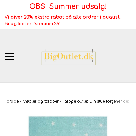
OBS! Summer udsalg!
Vi giver 20% ekstra rabat på alle ordrer i august.
Brug koden "sommer26"
BigOutlet.dk
Forside
Møbler og tæpper
Tæppe outlet: Din stue fortjener det be
TÆPPER
Webshop ALT