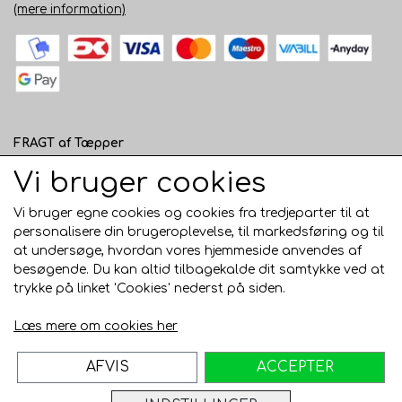
(mere information)
FRAGT af Tæpper
1 - 120 cm bred - 49 kr. til pakkeshop eller 82 kr.
Vi bruger cookies
hjemmelevering
Vi bruger egne cookies og cookies fra tredjeparter til at
121 - 200 cm bred - 99 kr. hjemmelevering
personalisere din brugeroplevelse, til markedsføring og til
at undersøge, hvordan vores hjemmeside anvendes af
Over 200 cm bred - KUN Afhentning i Horsens
besøgende. Du kan altid tilbagekalde dit samtykke ved at
AFHENTNING I HORSENS - GRATIS
trykke på linket 'Cookies' nederst på siden.
Trustpilot
Læs mere om cookies her
AFVIS
ACCEPTER