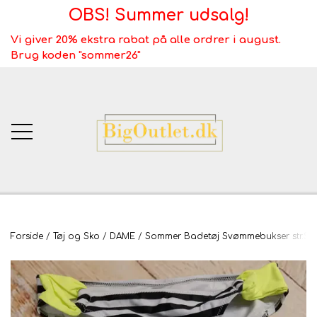
OBS! Summer udsalg!
Vi giver 20% ekstra rabat på alle ordrer i august.
Brug koden "sommer26"
BigOutlet.dk
Forside
Tøj og Sko
DAME
Sommer Badetøj Svømmebukser str.S
TÆPPER
Webshop ALT