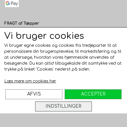
FRAGT af Tæpper
1 - 120 cm bred - 49 kr. til pakkeshop eller 82 kr.
Vi bruger cookies
hjemmelevering
Vi bruger egne cookies og cookies fra tredjeparter til at
121 - 200 cm bred - 99 kr. hjemmelevering
personalisere din brugeroplevelse, til markedsføring og til
at undersøge, hvordan vores hjemmeside anvendes af
Over 200 cm bred - KUN Afhentning i Horsens
besøgende. Du kan altid tilbagekalde dit samtykke ved at
AFHENTNING I HORSENS - GRATIS
trykke på linket 'Cookies' nederst på siden.
Trustpilot
Læs mere om cookies her
AFVIS
ACCEPTER
INDSTILLINGER