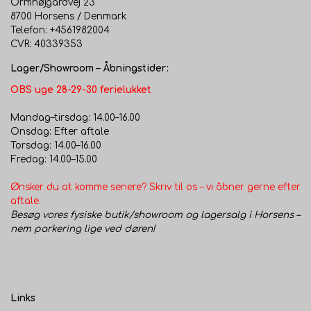
Ormhøjgårdvej 23
gulve.
8700 Horsens / Denmark
Telefon: +4561982004
CVR: 40339353
Lager/Showroom – Åbningstider:
OBS uge 28-29-30 ferielukket
Mandag–tirsdag: 14.00–16.00
Onsdag: Efter aftale
Torsdag: 14.00–16.00
Fredag: 14.00–15.00
Ønsker du at komme senere? Skriv til os – vi åbner gerne efter
aftale.
Besøg vores fysiske butik/showroom og lagersalg i Horsens –
nem parkering lige ved døren!
Links