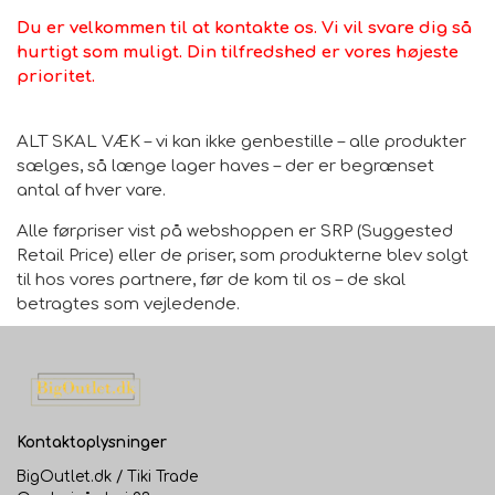
Du er velkommen til at kontakte os. Vi vil svare dig så
hurtigt som muligt. Din tilfredshed er vores højeste
prioritet.
Vores tip: Tæpper købes ofte for små, så vi anbefaler at
måle pladsen til dit nye tæppe nøje.
ALT SKAL VÆK – vi kan ikke genbestille – alle produkter
sælges, så længe lager haves – der er begrænset
materiale
antal af hver vare.
70% viskose, 30% bomuld
Alle førpriser vist på webshoppen er SRP (Suggested
Retail Price) eller de priser, som produkterne blev solgt
til hos vores partnere, før de kom til os – de skal
betragtes som vejledende.
Tips
Dup mindre pletter så hurtigt som muligt med en fugtig
klud. Undgå at gnide for ikke at arbejde pletten dybere
ind i stoffet.
Kontaktoplysninger
BigOutlet.dk / Tiki Trade
Vi anbefaler at bruge et tæppeunderlag på glatte