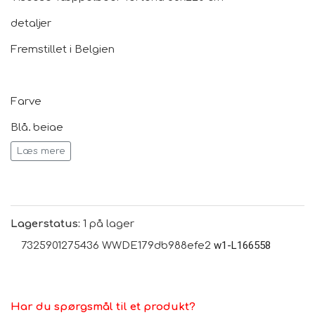
detaljer
Fremstillet i Belgien
Farve
Blå, beige
Læs mere
Bemærk venligst, at viskosetæpper fremstår lysere
eller mørkere i farven afhængig af lyset og den retning,
luven er placeret i.
Lagerstatus:
1 på lager
w1-L166558
7325901275436 WWDE179db988efe2
Dimensioner
B 68 cm, L 220 cm
Har du spørgsmål til et produkt?
Luv: H 0,5 cm