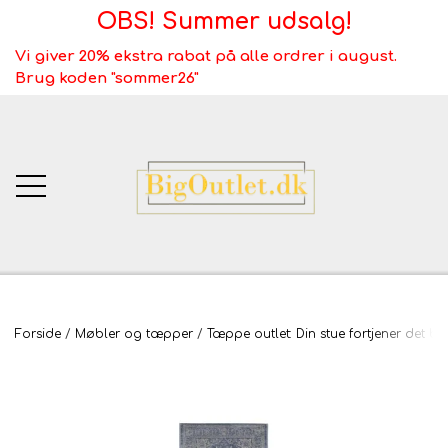
OBS! Summer udsalg!
Vi giver 20% ekstra rabat på alle ordrer i august.
Brug koden "sommer26"
BigOutlet.dk
Forside
Møbler og tæpper
Tæppe outlet: Din stue fortjener det be
TÆPPER
Webshop ALT