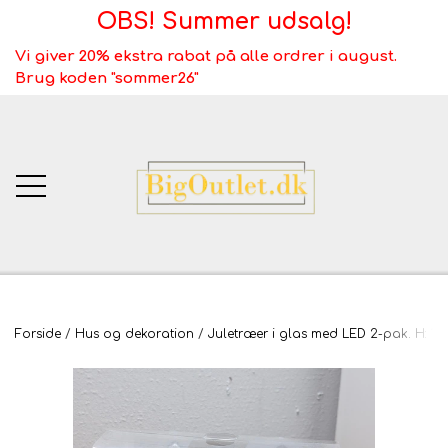
OBS! Summer udsalg!
Vi giver 20% ekstra rabat på alle ordrer i august.
Brug koden "sommer26"
BigOutlet.dk
Forside
Hus og dekoration
Juletræer i glas med LED 2-pak. H: 15
TÆPPER
Webshop ALT