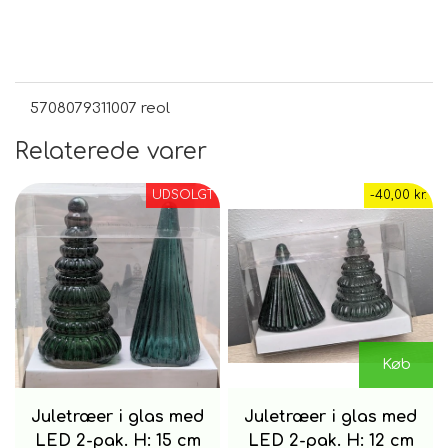
5708079311007 reol
Relaterede varer
UDSOLGT
-40,00 kr.
Køb
Juletræer i glas med
Juletræer i glas med
LED 2-pak. H: 15 cm
LED 2-pak. H: 12 cm