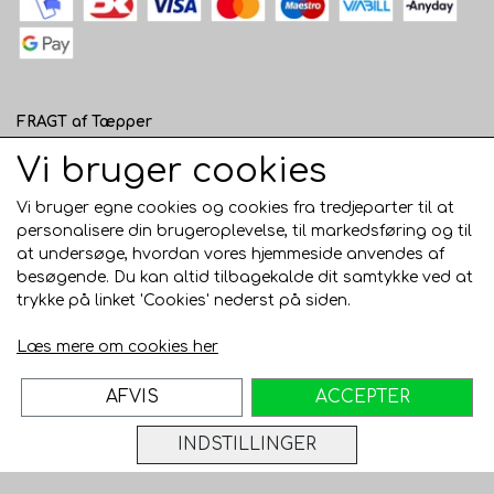
FRAGT af Tæpper
1 - 120 cm bred - 49 kr. til pakkeshop eller 82 kr.
Vi bruger cookies
hjemmelevering
Vi bruger egne cookies og cookies fra tredjeparter til at
121 - 200 cm bred - 99 kr. hjemmelevering
personalisere din brugeroplevelse, til markedsføring og til
at undersøge, hvordan vores hjemmeside anvendes af
Over 200 cm bred - KUN Afhentning i Horsens
besøgende. Du kan altid tilbagekalde dit samtykke ved at
AFHENTNING I HORSENS - GRATIS
trykke på linket 'Cookies' nederst på siden.
Trustpilot
Læs mere om cookies her
AFVIS
ACCEPTER
INDSTILLINGER