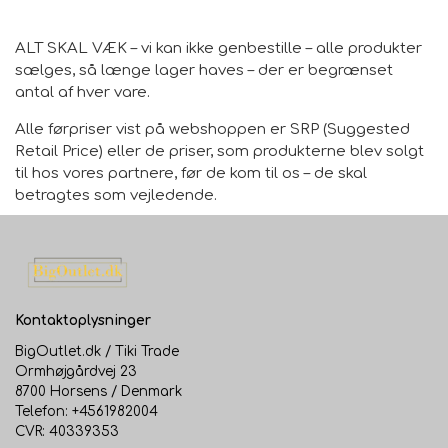
ALT SKAL VÆK – vi kan ikke genbestille – alle produkter
sælges, så længe lager haves – der er begrænset
antal af hver vare.
Alle førpriser vist på webshoppen er SRP (Suggested
Retail Price) eller de priser, som produkterne blev solgt
til hos vores partnere, før de kom til os – de skal
betragtes som vejledende.
Kontaktoplysninger
BigOutlet.dk / Tiki Trade
Ormhøjgårdvej 23
8700 Horsens / Denmark
Telefon: +4561982004
CVR: 40339353