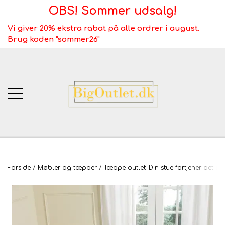
OBS! Sommer udsalg!
Vi giver 20% ekstra rabat på alle ordrer i august.
Brug koden "sommer26"
BigOutlet.dk
Forside
Møbler og tæpper
Tæppe outlet: Din stue fortjener det be
TÆPPER
Webshop ALT