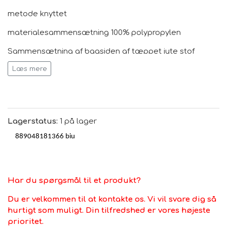
metode knyttet
materialesammensætning 100% polypropylen
Sammensætning af bagsiden af ​​tæppet jute stof
Læs mere
hovedfarve Lyseblå/Elfenben
brugsområde Kun indendørs brug
Velegnet til gulvvarme Ja
Lagerstatus:
1 på lager
oprindelsesland Türkei
889048181366 biu
Har du spørgsmål til et produkt?
Du er velkommen til at kontakte os. Vi vil svare dig så
hurtigt som muligt. Din tilfredshed er vores højeste
prioritet.