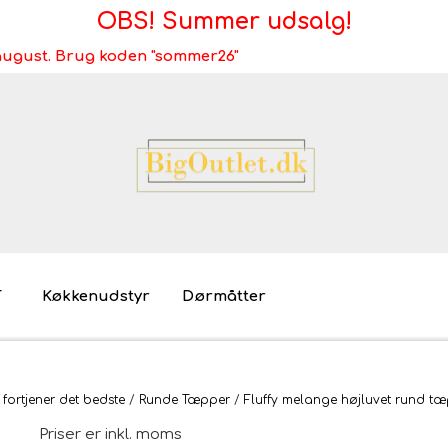
OBS! Summer udsalg!
i august. Brug koden "sommer26"
T
Køkkenudstyr
Dørmåtter
Brugt/demo/udstilling - bliv miljøvenlig
Møb
 fortjener det bedste
Runde Tæpper
Fluffy melange højluvet rund 
Mø
Priser er inkl. moms