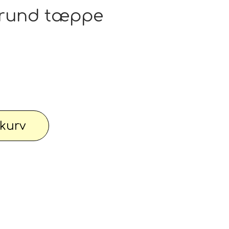
pe outlet: Din stue fortjener det bedste
t rund tæppe
wimwear / Beachwear / Swimsuti / Bikini
Have
Diverse...
l kurv
 knallert
PC - Bærbar og diverse
 Watches
Reservdele til maskiner