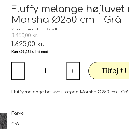
Tæp
Fluffy melange højluve
Marsha Ø250 cm - Grå
 udstyr
Tøj og Sko
Badetøj / Badedragter / Badeshorts / S
Varenummer: dEL1FOR01-111
3.450,00 kr.
Herrer
1.625,00 kr.
DAME
illeder
Elektronik og diverse
Smartwatch, mobil og tilbehør
Tilføj ti
−
+
PARTI varer
Personlig pleje og relaxation
Bil og
Fluffy melange højluvet tæppe Marsha Ø250 cm - Grå
Farve
 dekoration
Sport - Outdoor - Street
Premium
 pærer
Grå