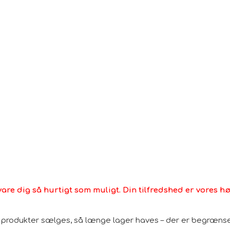
Det anbefales at bruge tæppebeskyttere under benen
luven ud.
Træk ikke løse ender, men klip med en saks for at fjerne
vare dig så hurtigt som muligt. Din tilfredshed er vores høj
le produkter sælges, så længe lager haves – der er begrænset