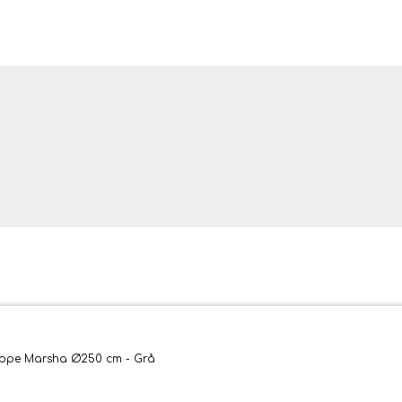
ler og tæpper
tæppe Marsha Ø250 cm - Grå
bler