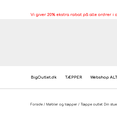
Vi giver 20% ekstra rabat på alle ordrer 
BigOutlet.dk
TÆPPER
Webshop AL
Pakkeleg gaveidéer til under 30 kr.
Forside
Møbler og tæpper
Tæppe outlet: Din stue