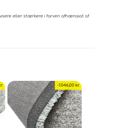
ere eller stærkere i farven afhængigt af
r.
-1.046,00 kr.
t måle pladsen til dit nye tæppe nøje.