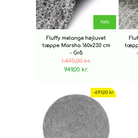
Køb
Fluffy melange højluvet
Flu
tæppe Marsha 160x230 cm
tæpp
- Grå
1.495,00 kr.
949,00 kr.
-691,00 kr.