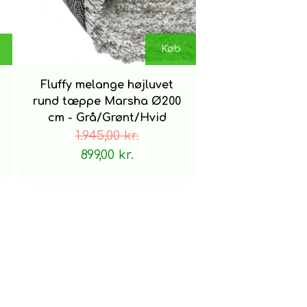
Køb
Fluffy melange højluvet
rund tæppe Marsha Ø200
cm - Grå/Grønt/Hvid
1.945,00 kr.
899,00 kr.
Undgå at gnide for ikke at arbejde pletten
ve.