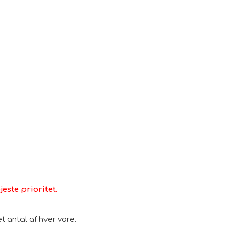
e på tunge møbler for at undgå at lægge
.
este prioritet.
 antal af hver vare.