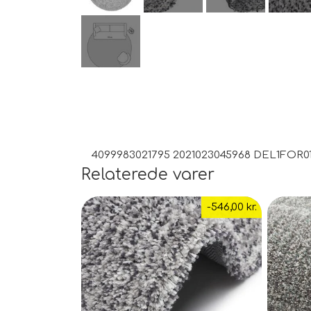
4099983021795 2021023045968 DEL1FOR01
Relaterede varer
-546,00 kr.