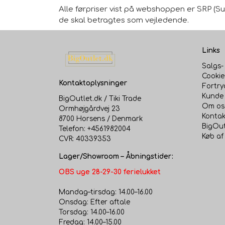
Alle førpriser vist på webshoppen er SRP (Sug
de skal betragtes som vejledende.
Links
Salgs-
Cookie
Kontaktoplysninger
Fortry
Kunde 
BigOutlet.dk / Tiki Trade
Om os
Ormhøjgårdvej 23
Kontak
8700 Horsens / Denmark
BigOut
Telefon: +4561982004
Køb af
CVR: 40339353
Lager/Showroom – Åbningstider:
OBS uge 28-29-30 ferielukket
Mandag–tirsdag: 14.00–16.00
Onsdag: Efter aftale
Torsdag: 14.00–16.00
Fredag: 14.00–15.00