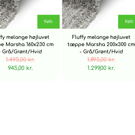
Bagside: 55% polyester, 45% bomuld
Køb
Køb
fremstillingsmetode
maskinvævet
ffy melange højluvet
Fluffy melange højluvet
e Marsha 160x230 cm
tæppe Marsha 200x300 cm
- Grå/Grønt/Hvid
- Grå/Grønt/Hvid
Velegnet til gulvvarme
1.495,00 kr.
1.895,00 kr.
Ja
945,00 kr.
1.299,00 kr.
Tips
Dup små pletter af hurtigst muligt med en fugtig klud. 
dybere ind i stoffet.
Vi anbefaler at bruge et tæppeunderlag på glatte gul