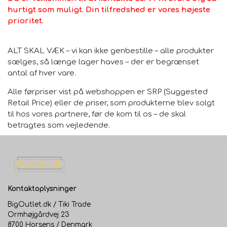
hurtigt som muligt. Din tilfredshed er vores højeste
- metalstyr og hængsler
prioritet.
- tilgængelige farver:
blank hvid
ALT SKAL VÆK – vi kan ikke genbestille – alle produkter
sælges, så længe lager haves – der er begrænset
blank hvid/cement
antal af hver vare.
- varen leveres adskilt
Alle førpriser vist på webshoppen er SRP (Suggested
Retail Price) eller de priser, som produkterne blev solgt
- monteringsvejledning
til hos vores partnere, før de kom til os – de skal
- Fremstillet i Italien
betragtes som vejledende.
Kontaktoplysninger
BigOutlet.dk / Tiki Trade
Ormhøjgårdvej 23
8700 Horsens / Denmark