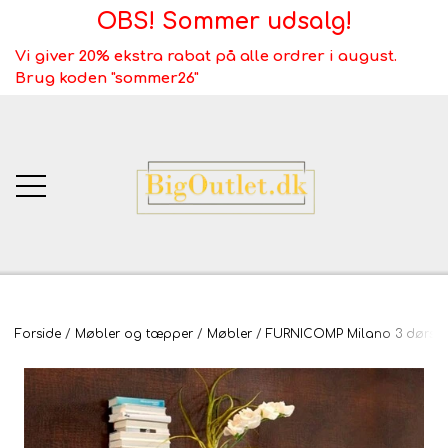
OBS! Sommer udsalg!
Vi giver 20% ekstra rabat på alle ordrer i august.
Brug koden "sommer26"
BigOutlet.dk
Forside
Møbler og tæpper
Møbler
FURNICOMP Milano 3 dørs h
TÆPPER
Webshop ALT