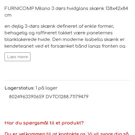
FURNICOMP Milano 3 dørs hvidglans skænk 138x42x84
cm
en dejlig 3-dørs skænk defineret af enkle former,
behagelig og raffineret takket være panelernes
blanklakerede hvide. Den moderne Isabella skænk er
kendetegnet ved et forsænket bånd langs fronten og
er et praktisk og alsidigt møbel.
Læs mere
Tekniske egenskaber:
- mål 138x42x84h cm
Lagerstatus:
1 på lager
8024963390659 DVTO1288.71179479
- 3 døre
- materiale: melamin
- døre 16/22 mm tykke
Har du spørgsmål til et produkt?
- blanke hvidlakerede metalhåndtag
Du er velkommen til at kontakte os. Vi vil svare dig så