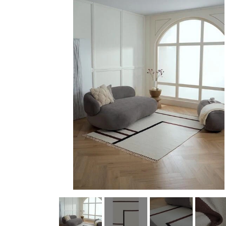
Køkkenudstyr
Fotostudie
Photo print / billeder print / bestil b
Baby og Barneutstyr
Barnevogne klapvogne og diverse
legetøj
Kontor og administration
Hus og
lys og