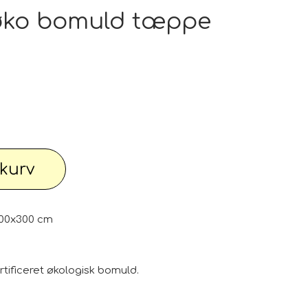
pe outlet: Din stue fortjener det bedste
øko bomuld tæppe
wimwear / Beachwear / Swimsuti / Bikini
Have
Diverse...
l kurv
 knallert
PC - Bærbar og diverse
00x300 cm
ficeret økologisk bomuld.
 Watches
Reservdele til maskiner