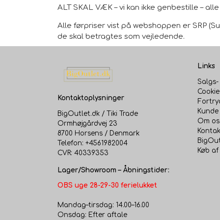
ALT SKAL VÆK – vi kan ikke genbestille – al
Alle førpriser vist på webshoppen er SRP (Sug
de skal betragtes som vejledende.
Links
Salgs-
Cookie
Kontaktoplysninger
Fortry
Kunde 
BigOutlet.dk / Tiki Trade
Om os
Ormhøjgårdvej 23
Kontak
8700 Horsens / Denmark
BigOut
Telefon: +4561982004
Køb af
CVR: 40339353
Lager/Showroom – Åbningstider:
OBS uge 28-29-30 ferielukket
Mandag–tirsdag: 14.00–16.00
Onsdag: Efter aftale