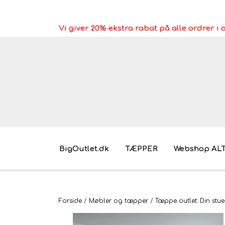
Vi giver 20% ekstra rabat på alle ordrer 
BigOutlet.dk
TÆPPER
Webshop AL
Pakkeleg gaveidéer til under 30 kr.
Forside
Møbler og tæpper
Tæppe outlet: Din stue