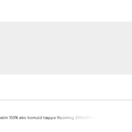
ler og tæpper
elim 100% øko bomuld tæppe Wyoming 200x300 cm
bler