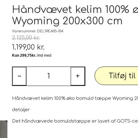
Tæp
Håndvævet kelim 100% 
Wyoming 200x300 cm
 udstyr
Tøj og Sko
Badetøj / Badedragter / Badeshorts / S
Varenummer: DEL1REA05-104
2.125,00 kr.
Herrer
1.199,00 kr.
DAME
illeder
Elektronik og diverse
Smartwatch, mobil og tilbehør
Tilføj ti
−
+
PARTI varer
Personlig pleje og relaxation
Bil og
Håndvævet kelim 100% øko bomuld tæppe Wyoming 2
detaljer
Det håndvævede bomuldstæppe er lavet af GOTS-certi
 dekoration
Sport - Outdoor - Street
Premium
 pærer