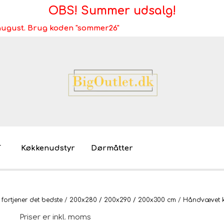
OBS! Summer udsalg!
i august. Brug koden "sommer26"
T
Køkkenudstyr
Dørmåtter
Brugt/demo/udstilling - bliv miljøvenlig
Møb
 fortjener det bedste
200x280 / 200x290 / 200x300 cm
Håndvævet k
Mø
Priser er inkl. moms