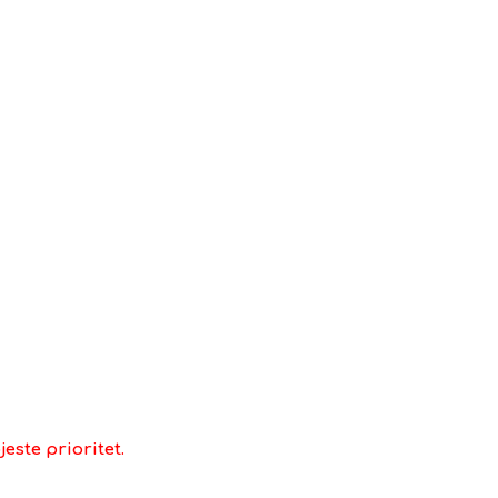
uppes tørre med det samme med en klud af
ne.
lve.
este prioritet.