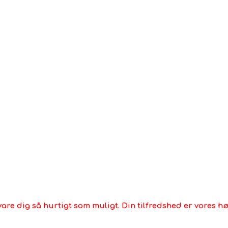
håndvævet
Velegnet til gulvvarme
Ja
Tips
- Støvsug regelmæssigt på et skånsomt niveau.
- I tilfælde af kontakt med væsker anbefaler vi at d
samme farve.
- Træk ikke løse ender, men klip med en saks for at fjer
- Vi anbefaler at bruge et tæppeunderlag på glatte gu
vare dig så hurtigt som muligt. Din tilfredshed er vores høj