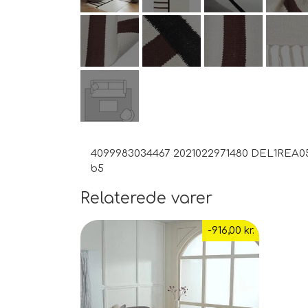
4099983034467 2021022971480 DEL1REA05
b5
Relaterede varer
-916,00 kr.