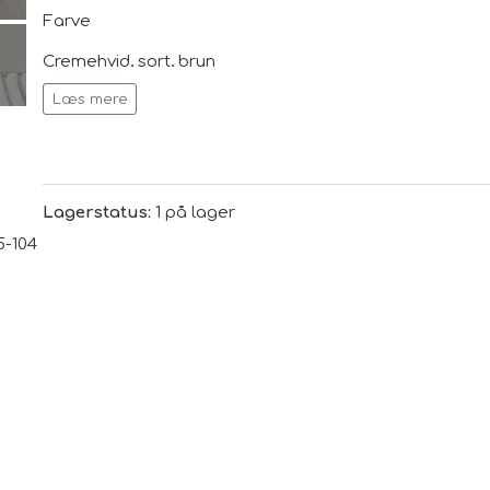
Farve
Cremehvid, sort, brun
Læs mere
Dimensioner
B 200 cm, L 300cm
Lagerstatus:
1 på lager
-104
Vores tip: Tæpper købes ofte for små, så vi anbefaler a
materiale
100% økologisk bomuld, GOTS certificeret
fremstillingsmetode