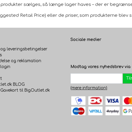
le produkter sælges, så længe lager haves – der er begrænset
gested Retail Price) eller de priser, som produkterne blev sol
Sociale medier
 og leveringsbetingelser
s
delse og reklamation
login
Modtag vores nyhedsbrev via 
Ti
t
let.dk BLOG
(mere information)
 Gavekort til BigOutlet.dk