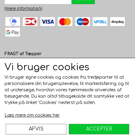
(mere information)
FRAGT af Tæpper
1 - 120 cm bred - 49 kr. til pakkeshop eller 82 kr.
Vi bruger cookies
hjemmelevering
Vi bruger egne cookies og cookies fra tredjeparter til at
121 - 200 cm bred - 99 kr. hjemmelevering
personalisere din brugeroplevelse, til markedsføring og til
at undersøge, hvordan vores hjemmeside anvendes af
Over 200 cm bred - KUN Afhentning i Horsens
besøgende. Du kan altid tilbagekalde dit samtykke ved at
AFHENTNING I HORSENS - GRATIS
trykke på linket 'Cookies' nederst på siden.
Trustpilot
Læs mere om cookies her
AFVIS
ACCEPTER