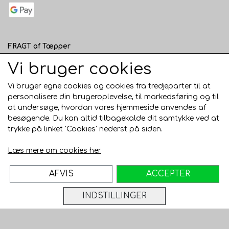
FRAGT af Tæpper
1 - 120 cm bred - 49 kr. til pakkeshop eller 82 kr.
Vi bruger cookies
hjemmelevering
Vi bruger egne cookies og cookies fra tredjeparter til at
121 - 200 cm bred - 99 kr. hjemmelevering
personalisere din brugeroplevelse, til markedsføring og til
at undersøge, hvordan vores hjemmeside anvendes af
Over 200 cm bred - KUN Afhentning i Horsens
besøgende. Du kan altid tilbagekalde dit samtykke ved at
AFHENTNING I HORSENS - GRATIS
trykke på linket 'Cookies' nederst på siden.
Trustpilot
Læs mere om cookies her
AFVIS
ACCEPTER
INDSTILLINGER