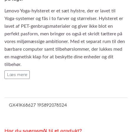
Lenovo Yoga-hylsteret er et sæt hylstre, der er lavet til
Yoga-systemer og fås i to farver og størrelser. Hylsteret er
lavet af PET-genbrugsmaterialer og giver ikke blot en
perfekt pasform, men bringer os også et skridt tættere på
vores miljømæssige ambitioner. Med et separat rum til den
bærbare computer samt tilbehørslommer, der lukkes med
en magnetisk klap for at beskytte dine enheder og dit
tilbehør.
Læs mere
Vigtige oplysninger:
Clean and classic design that complements the
elegance of Yoga flagship systems
GX41K68627 195892078524
Easy-to-use magnetic closure always keeps your
valuables safe
Slim yet functional with a separate accessory pocket
for small accessories and cords
Har du spørgsmål til et produkt?