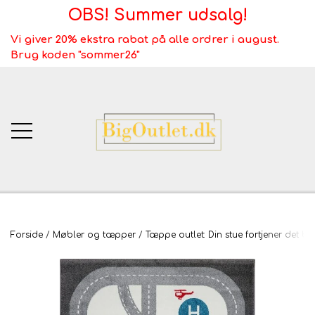
OBS! Summer udsalg!
Vi giver 20% ekstra rabat på alle ordrer i august.
Brug koden "sommer26"
BigOutlet.dk
Forside
Møbler og tæpper
Tæppe outlet: Din stue fortjener det be
TÆPPER
Webshop ALT