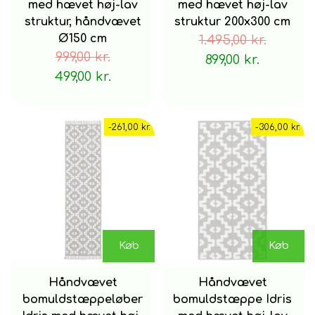
med hævet høj-lav
med hævet høj-lav
struktur, håndvævet
struktur 200x300 cm
Ø150 cm
1.495,00 kr.
materiale
999,00 kr.
899,00 kr.
100% bomuld
499,00 kr.
fremstillingsmetode
-261,00 kr.
-306,00 kr.
håndvævet
Velegnet til gulvvarme
Ja
Køb
Køb
Tips
Håndvævet
Håndvævet
bomuldstæppeløber
bomuldstæppe Idris
Dup små pletter af hurtigst muligt med en fugtig klud.