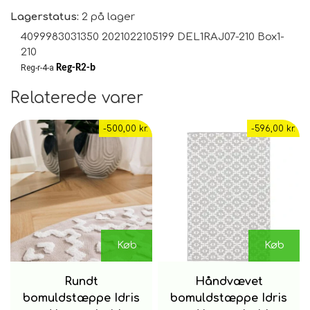
Lagerstatus:
2 på lager
4099983031350 2021022105199 DEL1RAJ07-210 Box1-
Vi anbefaler at bruge et tæppeunderlag på glatte
210
gulve
Reg-r-4-a
Reg-R2-b
Relaterede varer
Farve
-500,00 kr.
-596,00 kr.
Grå, cremet hvid
Dimensioner
Diameter 200 cm
Luvhøjde: H 1,2 cm
Køb
Køb
Rundt
Håndvævet
Vores tip: Tæpper købes ofte for små, så mål
bomuldstæppe Idris
bomuldstæppe Idris
omhyggeligt pladsen til dit nye tæppe