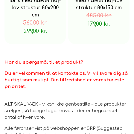
Idris med hævet høj-
med hævet høj-lav
Undgå at gnide for ikke at arbejde pletten dybere ind i
lav struktur 80x200
struktur 80x150 cm
stoffet
cm
485,00 kr.
Det anbefales at bruge tæppebeskyttere under
560,00 kr.
179,00 kr.
benene på tunge møbler for at undgå at lægge luven
299,00 kr.
ud
Træk ikke løse ender, men klip med en saks for at fjerne
Har du spørgsmål til et produkt?
Du er velkommen til at kontakte os. Vi vil svare dig så
hurtigt som muligt. Din tilfredshed er vores højeste
prioritet.
ALT SKAL VÆK – vi kan ikke genbestille – alle produkter
sælges, så længe lager haves – der er begrænset
antal af hver vare.
Alle førpriser vist på webshoppen er SRP (Suggested