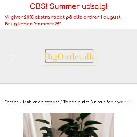
OBS! Summer udsalg!
Vi giver 20% ekstra rabat på alle ordrer i august.
Brug koden "sommer26"
BigOutlet.dk
Forside
Møbler og tæpper
Tæppe outlet: Din stue fortjener det be
TÆPPER
Webshop ALT