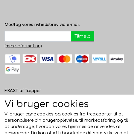
Modtag vores nyhedsbrev via e-mail
Tilmeld
(mere information)
FRAGT af Tæpper
1 - 120 cm bred - 49 kr. til pakkeshop eller 82 kr.
Vi bruger cookies
hjemmelevering
Vi bruger egne cookies og cookies fra tredjeparter til at
121 - 200 cm bred - 99 kr. hjemmelevering
personalisere din brugeroplevelse, til markedsføring og til
at undersøge, hvordan vores hjemmeside anvendes af
Over 200 cm bred - KUN Afhentning i Horsens
besøgende. Du kan altid tilbagekalde dit samtykke ved at