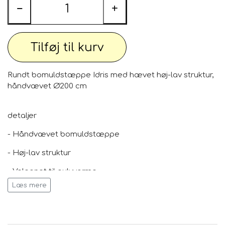
−
+
Tilføj til kurv
Rundt bomuldstæppe Idris med hævet høj-lav struktur,
håndvævet Ø200 cm
detaljer
- Håndvævet bomuldstæppe
- Høj-lav struktur
- Velegnet til gulvvarme
Læs mere
- Består af 50% genbrugsmaterialer certificeret til
Global Recycled Standard (GRS).