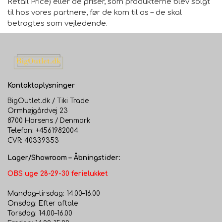
Retail Price) eller de priser, som produkterne blev solgt
til hos vores partnere, før de kom til os – de skal
betragtes som vejledende.
Kontaktoplysninger
BigOutlet.dk / Tiki Trade
Ormhøjgårdvej 23
8700 Horsens / Denmark
Telefon: +4561982004
CVR: 40339353
Lager/Showroom – Åbningstider:
OBS uge 28-29-30 ferielukket
Mandag–tirsdag: 14.00–16.00
Onsdag: Efter aftale
Torsdag: 14.00–16.00