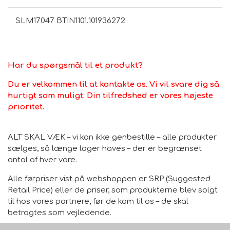
SLM17047 BTIN1101.101936272
Den har en buekronet silhuet og en ramme i rustfrit stål,
komplementerer al din boligindretning og bringer dit
værelses stil og elegance.
Kobberfrit epoxy spejl, anti-rust behandling, ingen
Har du spørgsmål til et produkt?
oxidation og rust, flerlags, mere beskyttelse, original
Du er velkommen til at kontakte os. Vi vil svare dig så
kantforseglingsteknologi, holdbar og mere holdbar.
hurtigt som muligt. Din tilfredshed er vores højeste
Velegnet til soveværelse, stue, omklædningsrum, bag
prioritet.
døren, korridor, tøjbutik.
ALT SKAL VÆK – vi kan ikke genbestille – alle produkter
sælges, så længe lager haves – der er begrænset
antal af hver vare.
Alle førpriser vist på webshoppen er SRP (Suggested
Retail Price) eller de priser, som produkterne blev solgt
til hos vores partnere, før de kom til os – de skal
betragtes som vejledende.