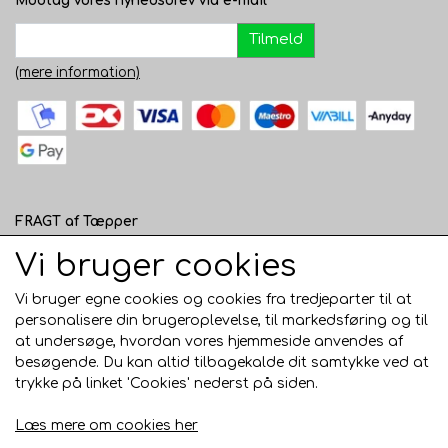
Modtag vores nyhedsbrev via e-mail
Tilmeld
(mere information)
FRAGT af Tæpper
1 - 120 cm bred - 49 kr. til pakkeshop eller 82 kr.
Vi bruger cookies
hjemmelevering
Vi bruger egne cookies og cookies fra tredjeparter til at
121 - 200 cm bred - 99 kr. hjemmelevering
personalisere din brugeroplevelse, til markedsføring og til
at undersøge, hvordan vores hjemmeside anvendes af
Over 200 cm bred - KUN Afhentning i Horsens
besøgende. Du kan altid tilbagekalde dit samtykke ved at
AFHENTNING I HORSENS - GRATIS
trykke på linket 'Cookies' nederst på siden.
Trustpilot
Læs mere om cookies her