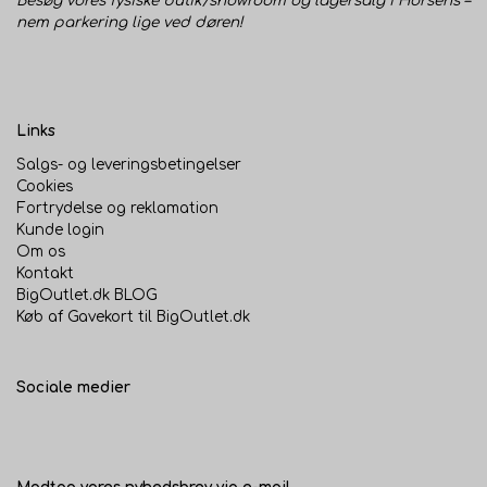
Besøg vores fysiske butik/showroom og lagersalg i Horsens –
nem parkering lige ved døren!
Links
Salgs- og leveringsbetingelser
Cookies
Fortrydelse og reklamation
Kunde login
Om os
Kontakt
BigOutlet.dk BLOG
Køb af Gavekort til BigOutlet.dk
Sociale medier