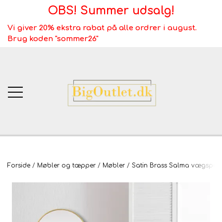
OBS! Summer udsalg!
Vi giver 20% ekstra rabat på alle ordrer i august.
Brug koden "sommer26"
BigOutlet.dk
Forside
Møbler og tæpper
Møbler
Satin Brass Salma vægspejl m
TÆPPER
Webshop ALT