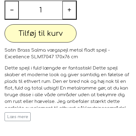
−
+
Tilføj til kurv
Satin Brass Salma vægspejl metal fladt spejl -
Excellence SLM17047 170x76 cm
Dette spejl i fuld længde er fantastisk! Dette spejl
skaber et moderne look og giver samtidig en følelse af
plads til ethvert rum. Den er bred nok og høj nok til en
flot, fuld og total udsigt! En metalramme gør, at du kan
bruge disse i alle våde områder uden at bekymre dig
om rust eller hævelse. Jeg anbefaler stærkt dette
perfekte supplement til ethvert påklædningsområde!
Det reflekterer lyset og forbedrer rummet!
Læs mere
Funktioner