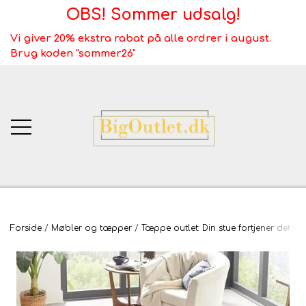
OBS! Sommer udsalg!
Vi giver 20% ekstra rabat på alle ordrer i august.
Brug koden "sommer26"
BigOutlet.dk
Forside
Møbler og tæpper
Tæppe outlet: Din stue fortjener det be
TÆPPER
Webshop ALT