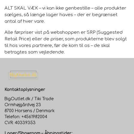
ALT SKAL VÆK – vi kan ikke genbestille – alle produkter
sælges, så længe lager haves – der er begrænset
antal af hver vare.
Alle førpriser vist på webshoppen er SRP (Suggested
Retail Price) eller de priser, som produkterne blev solgt
til hos vores partnere, før de kom til os – de skal
betragtes som vejledende.
Kontaktoplysninger
BigOutlet.dk / Tiki Trade
Ormhøjgårdvej 23
8700 Horsens / Denmark
Telefon: +4561982004
CVR: 40339353
Lager/Showroom – Åbningstider: