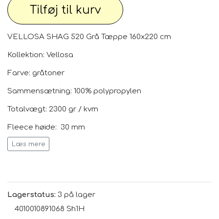
Tilføj til kurv
VELLOSA SHAG 520 Grå Tæppe 160x220 cm
Kollektion: Vellosa
Farve: gråtoner
Sammensætning: 100% polypropylen
Totalvægt: 2300 gr / kvm
Fleece højde: 30 mm
Læs mere
Bund: Jute
Egypten
Oprindelsesland:
Gulvvarme JA
Lagerstatus:
3 på lager
Certifikat: Øko-Tex Standard 100
4010010891068 Sh1H