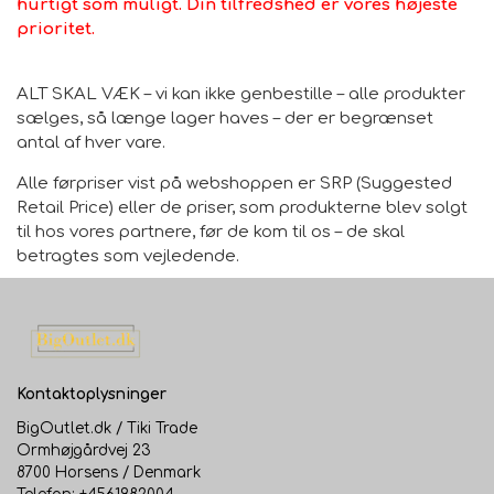
hurtigt som muligt. Din tilfredshed er vores højeste
prioritet.
ALT SKAL VÆK – vi kan ikke genbestille – alle produkter
sælges, så længe lager haves – der er begrænset
antal af hver vare.
Alle førpriser vist på webshoppen er SRP (Suggested
Retail Price) eller de priser, som produkterne blev solgt
til hos vores partnere, før de kom til os – de skal
betragtes som vejledende.
Kontaktoplysninger
BigOutlet.dk / Tiki Trade
Ormhøjgårdvej 23
8700 Horsens / Denmark