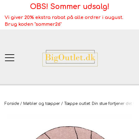
OBS! Sommer udsalg!
Vi giver 20% ekstra rabat på alle ordrer i august.
Brug koden "sommer26"
BigOutlet.dk
Forside
Møbler og tæpper
Tæppe outlet: Din stue fortjener det be
TÆPPER
Webshop ALT