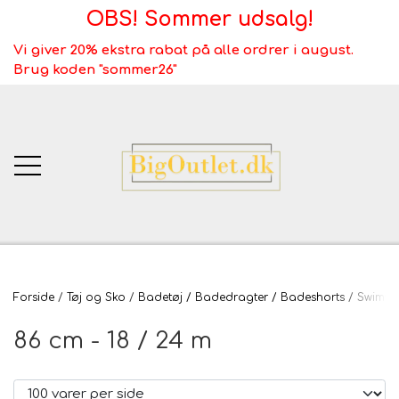
OBS! Sommer udsalg!
Vi giver 20% ekstra rabat på alle ordrer i august.
Brug koden "sommer26"
BigOutlet.dk
Forside
Tøj og Sko
Badetøj / Badedragter / Badeshorts / Swimwea
TÆPPER
86 cm - 18 / 24 m
Webshop ALT