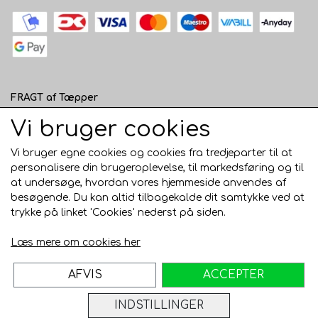
FRAGT af Tæpper
1 - 120 cm bred - 49 kr. til pakkeshop eller 82 kr.
Vi bruger cookies
hjemmelevering
Vi bruger egne cookies og cookies fra tredjeparter til at
121 - 200 cm bred - 99 kr. hjemmelevering
personalisere din brugeroplevelse, til markedsføring og til
at undersøge, hvordan vores hjemmeside anvendes af
Over 200 cm bred - KUN Afhentning i Horsens
besøgende. Du kan altid tilbagekalde dit samtykke ved at
AFHENTNING I HORSENS - GRATIS
trykke på linket 'Cookies' nederst på siden.
Trustpilot
Læs mere om cookies her
AFVIS
ACCEPTER
INDSTILLINGER