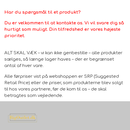
140x200 cm
Personlig pleje og relaxation
legetøj
122 cm - 6 / 7 år
116 cm - 5 / 6 år
Size 36 / S
Medium
Large
Har du spørgsmål til et produkt?
160x220 / 160x230 cm
Bil og knallert
122 cm - 6 / 7 år
128 cm - 7 / 8 år
Size M / 38
X-Large
Large
Du er velkommen til at kontakte os. Vi vil svare dig så
200x280 / 200x290 / 200x300 cm
hurtigt som muligt. Din tilfredshed er vores højeste
PC - Bærbar og diverse
140 cm - 9 / 10 år
128 cm - 7 / 8 år
Size L / 40
XX-Large
X-Large
prioritet.
240x305 cm og over
Kontor og administration
152 cm - 11 / 12 år
134 cm - 8 / 9 år
Size XL / 42
XX-Large
Oversize
Tæppe Størrelsesguide
ALT SKAL VÆK – vi kan ikke genbestille – alle produkter
Hus og dekoration
164 cm - 13 / 14 år
140 cm - 9 / 10 år
Size XXL / 44
Oversize
sælges, så længe lager haves – der er begrænset
Tæpper - B-SORT og Små defekter - BILLIGT
Sport - Outdoor - Street
lys og pærer
antal af hver vare.
152 cm - 11 / 12 år
Premium Watches
Alle førpriser vist på webshoppen er SRP (Suggested
164 cm - 13 / 14 år
Retail Price) eller de priser, som produkterne blev solgt
Reservdele til maskiner
til hos vores partnere, før de kom til os – de skal
170 cm - 14 + år
betragtes som vejledende.