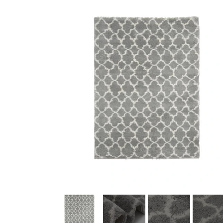
Køkkenudstyr
Fotostudie
Photo print / billeder print / bestil b
Baby og Barneutstyr
Barnevogne klapvogne og diverse
legetøj
Kontor og administration
Hus og
lys og