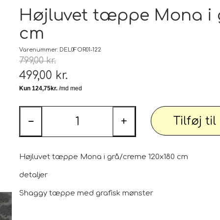
Tæp
Højluvet tæppe Mona i 
cm
 udstyr
Tøj og Sko
Badetøj / Badedragter / Badeshorts / S
Varenummer: DEL0FOR01-122
799,00 kr.
Herrer
499,00 kr.
DAME
illeder
Elektronik og diverse
Smartwatch, mobil og tilbehør
Tilføj ti
−
+
PARTI varer
Personlig pleje og relaxation
Bil og
Højluvet tæppe Mona i grå/creme 120x180 cm
detaljer
Shaggy tæppe med grafisk mønster
 dekoration
Sport - Outdoor - Street
Premium
 pærer