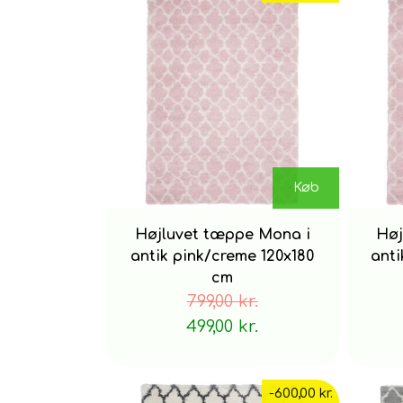
Køb
Højluvet tæppe Mona i
Høj
antik pink/creme 120x180
anti
cm
799,00 kr.
499,00 kr.
-600,00 kr.