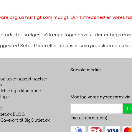
vare dig så hurtigt som muligt. Din tilfredshed er vores høj
le produkter sælges, så længe lager haves – der er begrænset
gested Retail Price) eller de priser, som produkterne blev sol
Sociale medier
 og leveringsbetingelser
s
delse og reklamation
login
Modtag vores nyhedsbrev via 
Ti
t
let.dk BLOG
(mere information)
 Gavekort til BigOutlet.dk