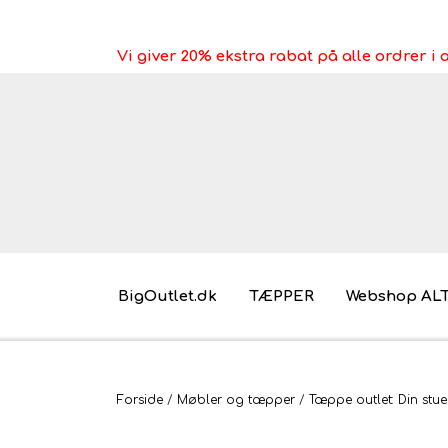
Vi giver 20% ekstra rabat på alle ordrer 
BigOutlet.dk
TÆPPER
Webshop AL
Pakkeleg gaveidéer til under 30 kr.
Forside
Møbler og tæpper
Tæppe outlet: Din stue