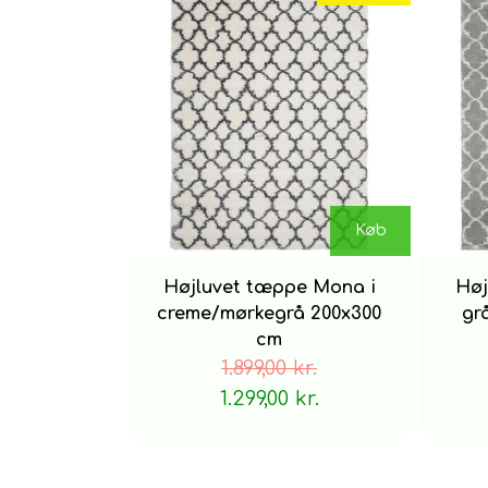
Køb
Højluvet tæppe Mona i
Høj
creme/mørkegrå 200x300
gr
cm
1.899,00 kr.
1.299,00 kr.