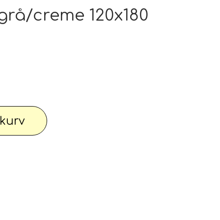
pe outlet: Din stue fortjener det bedste
grå/creme 120x180
wimwear / Beachwear / Swimsuti / Bikini
Have
Diverse...
l kurv
 knallert
PC - Bærbar og diverse
 Watches
Reservdele til maskiner