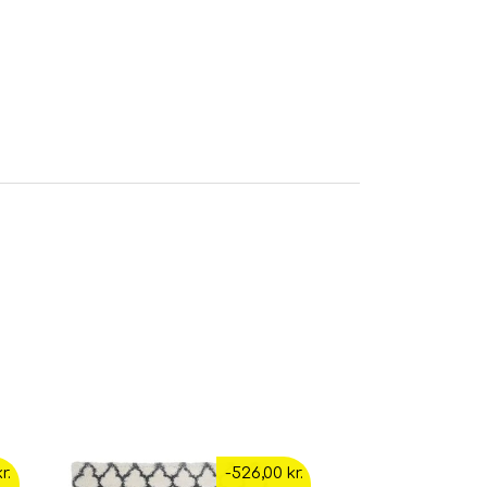
gt pladsen til dit nye tæppe.
r.
-526,00 kr.