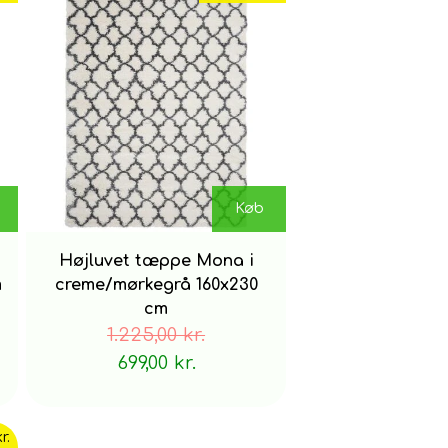
Køb
Højluvet tæppe Mona i
m
creme/mørkegrå 160x230
cm
1.225,00 kr.
699,00 kr.
Undgå at gnide for ikke at arbejde pletten
r.