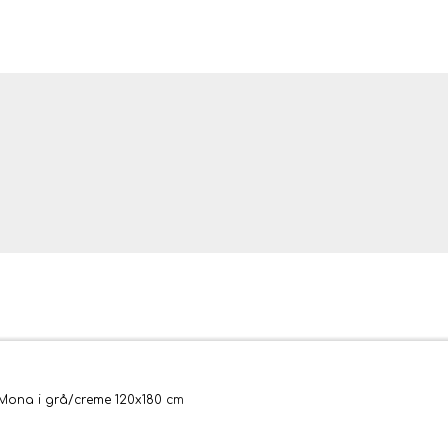
ler og tæpper
Mona i grå/creme 120x180 cm
bler