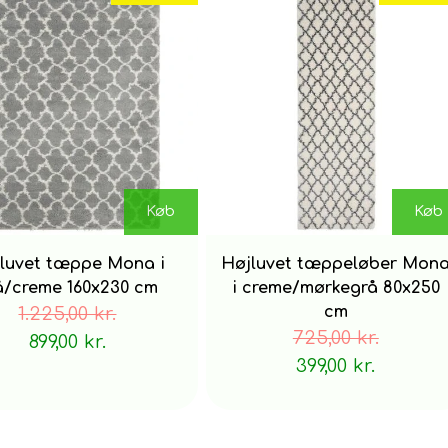
Træk ikke løse ender, men klip med en saks for at fjerne
Køb
Køb
Vi anbefaler at bruge et tæppeunderlag på glatte gul
luvet tæppe Mona i
Højluvet tæppeløber Mon
å/creme 160x230 cm
i creme/mørkegrå 80x250
1.225,00 kr.
cm
725,00 kr.
899,00 kr.
399,00 kr.