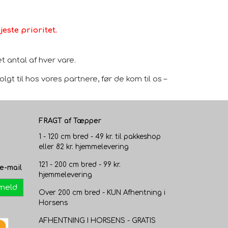
este prioritet.
 antal af hver vare.
gt til hos vores partnere, før de kom til os –
FRAGT af Tæpper
1 - 120 cm bred - 49 kr. til pakkeshop
eller 82 kr. hjemmelevering
121 - 200 cm bred - 99 kr.
e-mail
hjemmelevering
lmeld
Over 200 cm bred - KUN Afhentning i
Horsens
AFHENTNING I HORSENS - GRATIS