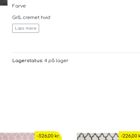
Farve
Grå, cremet hvid
Læs mere
Dimensioner
B 120 cm, L 180 cm
Lagerstatus:
4 på lager
Luvhøjde: 3 cm
Vores tip: Tæpper købes ofte for små, så mål omhyggeli
materiale
-526,00 kr.
-226,00 k