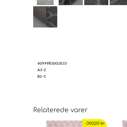
4099983002633
A3-2
B2-3
Relaterede varer
-300,00 kr.