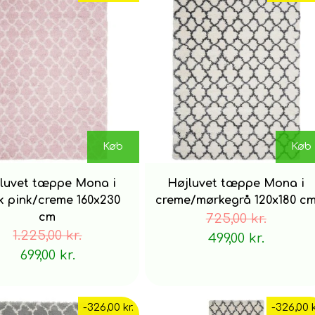
Luv: 100% polypropylen
Bagside: 78% jute, 14% bomuld, 8% polyester
fremstillingsmetode
Maskintuftet
Køb
Køb
luvet tæppe Mona i
Højluvet tæppe Mona i
Velegnet til gulvvarme
k pink/creme 160x230
creme/mørkegrå 120x180 c
cm
725,00 kr.
Ja
1.225,00 kr.
499,00 kr.
699,00 kr.
Tips
Dup små pletter af hurtigst muligt med en fugtig klud. 
-326,00 kr.
-326,00 k
dybere ind i stoffet.