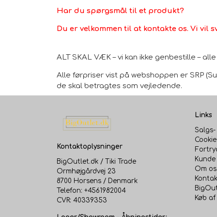
Har du spørgsmål til et produkt?
Du er velkommen til at kontakte os. Vi vil s
ALT SKAL VÆK – vi kan ikke genbestille – al
Alle førpriser vist på webshoppen er SRP (Sug
de skal betragtes som vejledende.
Links
Salgs-
Cookie
Kontaktoplysninger
Fortry
Kunde 
BigOutlet.dk / Tiki Trade
Om os
Ormhøjgårdvej 23
Kontak
8700 Horsens / Denmark
BigOut
Telefon: +4561982004
Køb af
CVR: 40339353