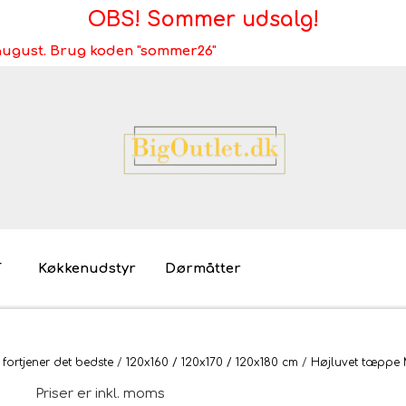
OBS! Sommer udsalg!
i august. Brug koden "sommer26"
T
Køkkenudstyr
Dørmåtter
Brugt/demo/udstilling - bliv miljøvenlig
Møb
 fortjener det bedste
120x160 / 120x170 / 120x180 cm
Højluvet tæppe 
Mø
Priser er inkl. moms