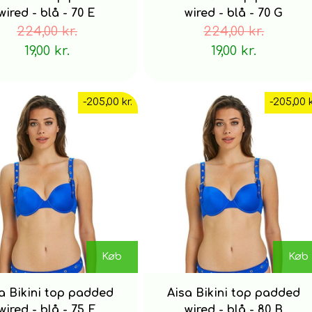
wired - blå - 70 E
wired - blå - 70 G
224,00 kr.
224,00 kr.
19,00 kr.
19,00 kr.
-205,00 kr.
-205,00 k
Køb
Køb
a Bikini top padded
Aisa Bikini top padded
wired - blå - 75 E
wired - blå - 80 B