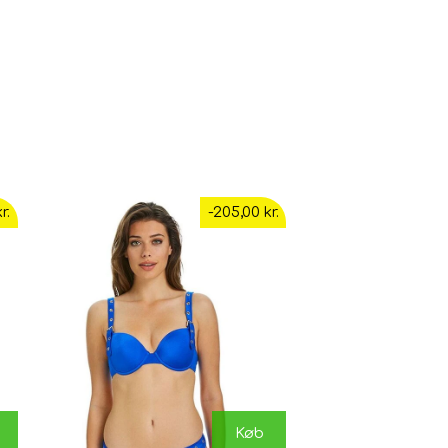
r.
-205,00 kr.
Køb