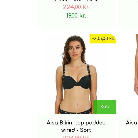
224,00 kr.
19,00 kr.
-205,00 kr.
Køb
Aisa Bikini top padded
Aisa
wired - Sort