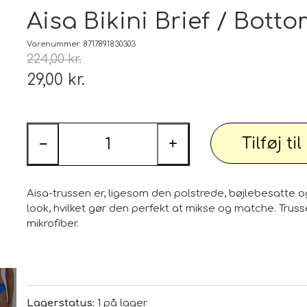
Tæp
Aisa Bikini Brief / Bott
 udstyr
Tøj og Sko
Varenummer: 8717891830303
224,00 kr.
Badetøj / Badedragter / Badeshorts / S
29,00 kr.
Herrer
DAME
Tilføj ti
illeder
Elektronik og diverse
−
+
Smartwatch, mobil og tilbehør
Aisa-trussen er, ligesom den polstrede, bøjlebesatte og
PARTI varer
Personlig pleje og relaxation
Bil og
look, hvilket gør den perfekt at mikse og matche. Truss
mikrofiber.
 dekoration
Sport - Outdoor - Street
Premium
 pærer
Lagerstatus:
1 på lager