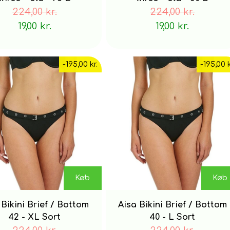
224,00 kr.
224,00 kr.
19,00 kr.
19,00 kr.
-195,00 kr.
-195,00 k
Køb
Køb
 Bikini Brief / Bottom
Aisa Bikini Brief / Bottom
42 - XL Sort
40 - L Sort