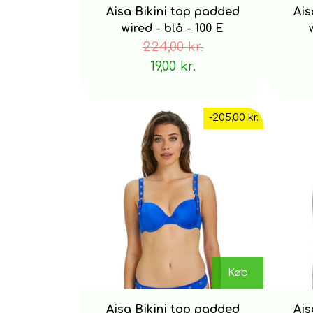
Aisa Bikini top padded
Ais
wired - blå - 100 E
224,00 kr.
19,00 kr.
-205,00 kr.
Køb
Aisa Bikini top padded
Ais