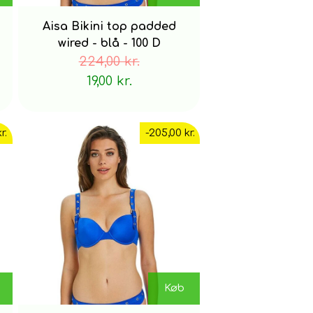
Aisa Bikini top padded
wired - blå - 100 D
224,00 kr.
19,00 kr.
r.
-205,00 kr.
Køb