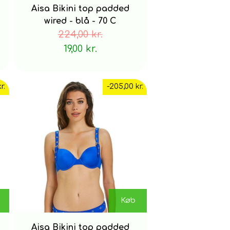
Aisa Bikini top padded
wired - blå - 70 C
224,00 kr.
19,00 kr.
r.
-205,00 kr.
Køb
Aisa Bikini top padded