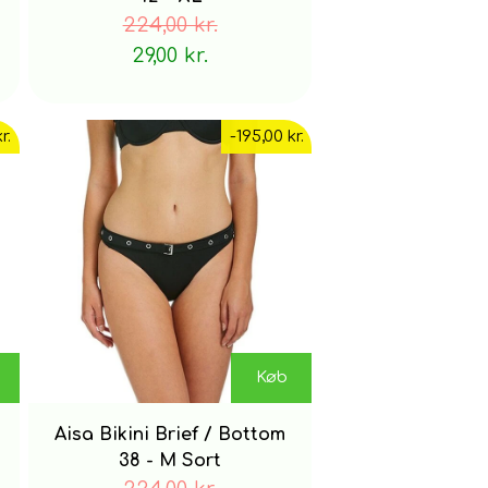
224,00 kr.
29,00 kr.
r.
-195,00 kr.
Køb
Aisa Bikini Brief / Bottom
38 - M Sort