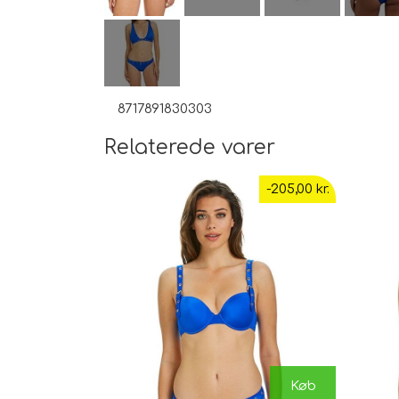
8717891830303
Relaterede varer
-205,00 kr.
Køb