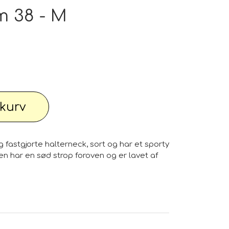
pe outlet: Din stue fortjener det bedste
om 38 - M
wimwear / Beachwear / Swimsuti / Bikini
l kurv
Have
Diverse...
 fastgjorte halterneck, sort og har et sporty
 knallert
PC - Bærbar og diverse
en har en sød strop foroven og er lavet af
 Watches
Reservdele til maskiner