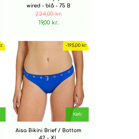
wired - blå - 75 B
224,00 kr.
19,00 kr.
r.
-195,00 kr.
Køb
Aisa Bikini Brief / Bottom
42 - XL