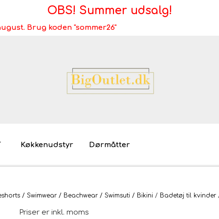
OBS! Summer udsalg!
i august. Brug koden "sommer26"
T
Køkkenudstyr
Dørmåtter
Brugt/demo/udstilling - bliv miljøvenlig
Møb
horts / Swimwear / Beachwear / Swimsuti / Bikini
Badetøj til kvinder
Mø
Priser er inkl. moms