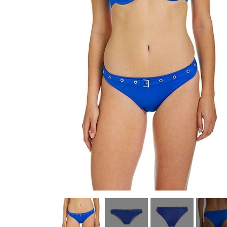
Køkkenudstyr
Fotostudie
Photo print / billeder print / bestil b
Baby og Barneutstyr
Barnevogne klapvogne og diverse
legetøj
Kontor og administration
Hus og
lys og