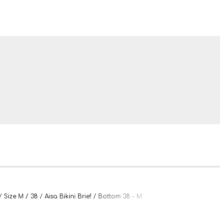
ler og tæpper
Size M / 38
Aisa Bikini Brief / Bottom 38 - M
bler