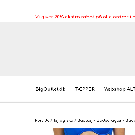
Vi giver 20% ekstra rabat på alle ordrer 
BigOutlet.dk
TÆPPER
Webshop AL
Pakkeleg gaveidéer til under 30 kr.
Forside
Tøj og Sko
Badetøj / Badedragter / Bades