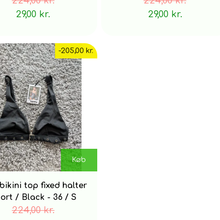
224,00 kr.
224,00 kr.
29,00 kr.
29,00 kr.
-205,00 kr.
Køb
bikini top fixed halter
Sort / Black - 36 / S
224,00 kr.