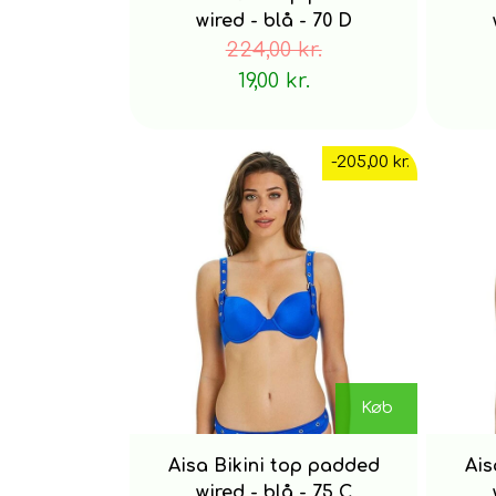
wired - blå - 70 D
224,00 kr.
19,00 kr.
-205,00 kr.
Køb
Aisa Bikini top padded
Ais
wired - blå - 75 C