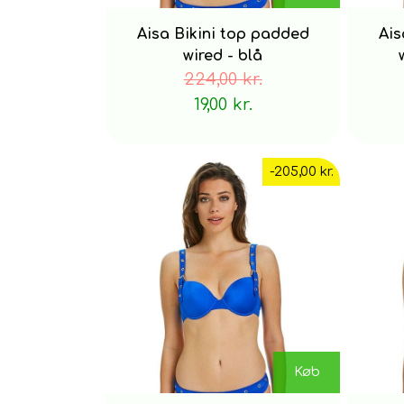
Aisa Bikini top padded
Ais
wired - blå
224,00 kr.
19,00 kr.
-205,00 kr.
Køb