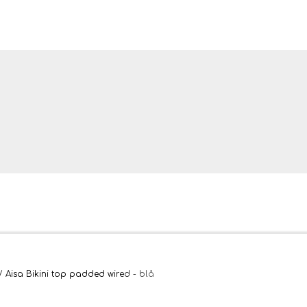
ler og tæpper
Aisa Bikini top padded wired - blå
bler