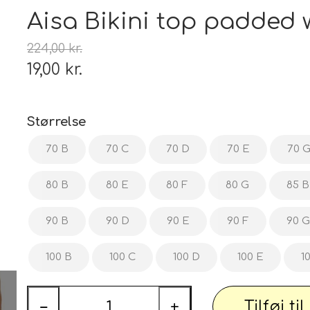
Tæp
Aisa Bikini top padded w
 udstyr
Tøj og Sko
224,00 kr.
Badetøj / Badedragter / Badeshorts / S
19,00 kr.
Herrer
DAME
Størrelse
illeder
Elektronik og diverse
70 B
70 C
70 D
70 E
70 
Smartwatch, mobil og tilbehør
80 B
80 E
80 F
80 G
85 B
PARTI varer
Personlig pleje og relaxation
Bil og
90 B
90 D
90 E
90 F
90 G
100 B
100 C
100 D
100 E
1
 dekoration
Sport - Outdoor - Street
Premium
 pærer
Tilføj ti
−
+