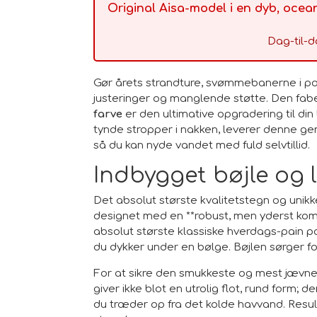
Original Aisa-model i en dyb, ocea
Dag-til-d
Gør årets strandture, svømmebanerne i po
justeringer og manglende støtte. Den fabel
farve
er den ultimative opgradering til din 
tynde stropper i nakken, leverer denne g
så du kan nyde vandet med fuld selvtillid.
Indbygget bøjle og l
Det absolut største kvalitetstegn og uni
designet med en **robust, men yderst komfo
absolut største klassiske hverdags-pain poi
du dykker under en bølge. Bøjlen sørger for
For at sikre den smukkeste og mest jævne 
giver ikke blot en utrolig flot, rund form; 
du træder op fra det kolde havvand. Resul