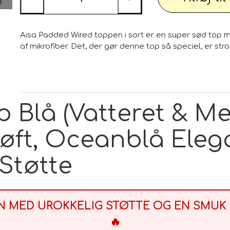
Aisa Padded Wired toppen i sort er en super sød top me
af mikrofiber. Det, der gør denne top så speciel, er 
p Blå (Vatteret & Me
Løft, Oceanblå Ele
Støtte
EN MED UROKKELIG STØTTE OG EN SMUK 
🔥