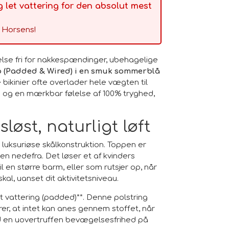
 let vattering for den absolut mest
i Horsens!
lse fri for nakkespændinger, ubehagelige
op (Padded & Wired) i en smuk sommerblå
 bikinier ofte overlader hele vægten til
 og en mærkbar følelse af 100% tryghed,
løst, naturligt løft
luksuriøse skålkonstruktion. Toppen er
en nedefra. Det løser et af kvinders
l en større barm, eller som rutsjer op, når
al, uanset dit aktivitetsniveau.
t vattering (padded)**. Denne polstring
krer, at intet kan anes gennem stoffet, når
med en uovertruffen bevægelsesfrihed på