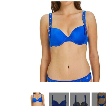
Køkkenudstyr
Fotostudie
Photo print / billeder print / bestil b
Baby og Barneutstyr
Barnevogne klapvogne og diverse
legetøj
Kontor og administration
Hus og
lys og