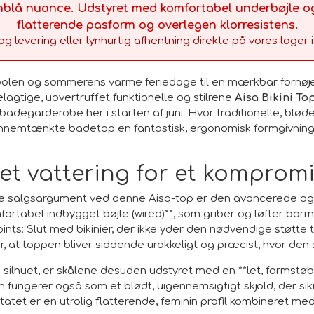
nblå nuance. Udstyret med komfortabel underbøjle og
flatterende pasform og overlegen klorresistens.
ag levering eller lynhurtig afhentning direkte på vores lager 
olen og sommerens varme feriedage til en mærkbar fornøje
agtige, uovertruffet funktionelle og stilrene
Aisa Bikini T
badegarderobe her i starten af juni. Hvor traditionelle, bløde
ennemtænkte badetop en fantastisk, ergonomisk formgivning
et vattering for et kompromis
kke salgsargument ved denne Aisa-top er den avancerede og 
rtabel indbygget bøjle (wired)**, som griber og løfter barm
nts: Slut med bikinier, der ikke yder den nødvendige støtte ti
, at toppen bliver siddende urokkeligt og præcist, hvor den sk
silhuet, er skålene desuden udstyret med en **let, formstøb
den fungerer også som et blødt, uigennemsigtigt skjold, der si
tatet er en utrolig flatterende, feminin profil kombineret 