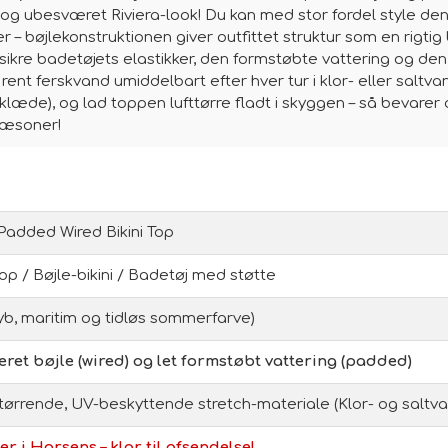
ret og ubesværet Riviera-look! Du kan med stor fordel style d
 – bøjlekonstruktionen giver outfittet struktur som en rigtig 
 sikre badetøjets elastikker, den formstøbte vattering og d
t, rent ferskvand umiddelbart efter hver tur i klor- eller saltv
læde), og lad toppen lufttørre fladt i skyggen – så bevarer
sæsoner!
 Padded Wired Bikini Top
 top / Bøjle-bikini / Badetøj med støtte
yb, maritim og tidløs sommerfarve)
eret bøjle (wired) og let formstøbt vattering (padded)
tørrende, UV-beskyttende stretch-materiale (Klor- og saltva
er i Horsens – klar til afsendelse!