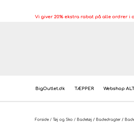
Vi giver 20% ekstra rabat på alle ordrer 
BigOutlet.dk
TÆPPER
Webshop AL
Pakkeleg gaveidéer til under 30 kr.
Forside
Tøj og Sko
Badetøj / Badedragter / Bades