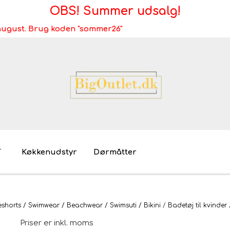
OBS! Summer udsalg!
i august. Brug koden "sommer26"
T
Køkkenudstyr
Dørmåtter
Brugt/demo/udstilling - bliv miljøvenlig
Møb
horts / Swimwear / Beachwear / Swimsuti / Bikini
Badetøj til kvinder
Mø
Priser er inkl. moms