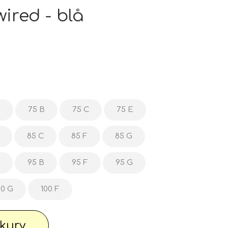
pe outlet: Din stue fortjener det bedste
ired - blå
wimwear / Beachwear / Swimsuti / Bikini
Have
Diverse...
G
75 B
75 C
75 E
85 C
85 F
85 G
 knallert
PC - Bærbar og diverse
95 B
95 F
95 G
00 G
100 F
 Watches
Reservdele til maskiner
l kurv