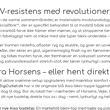
V-resistens med revolutione
rug i de varme sommermåneder, er materialets modstandsdygt
ialfibre**, der er specifikt behandlet til at modstå både so
 oceanblå farve ikke falmer eller mørner, og at stropperne b
 fabelagtigt nem at mikse med alle typer bikini-underdele i
er barmen nedefra, aflaster ryg og skuldre, og giver en uover
le, der sikrer en glat, uigennemsigtig finish og en fænomena
e og tidløs maritim farve, der fremhæver en solkysset somme
og saltvandsresistent stretch-stof, der tørrer lynhurtigt i s
ra Horsens – eller hent direkt
r dit aktive svømme-setup opgraderes med mærkbar komfort 
BigOutlet.dk
har vi de originale blå Aisa bikini toppe liggend
a dag til dag. Bor du lokalt her i nærheden af Horsens, Vejl
dit nye badetøj direkte hos os i dag – nemt, lynhurtigt og h
it nye Aisa badetøj:
En mørkeblå bikini-top med bøjle og pol