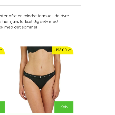
ster ofte en mindre formue i de dyre
her i juni, forkæl dig selv med
et.dk med det samme!
r.
-195,00 kr.
Køb