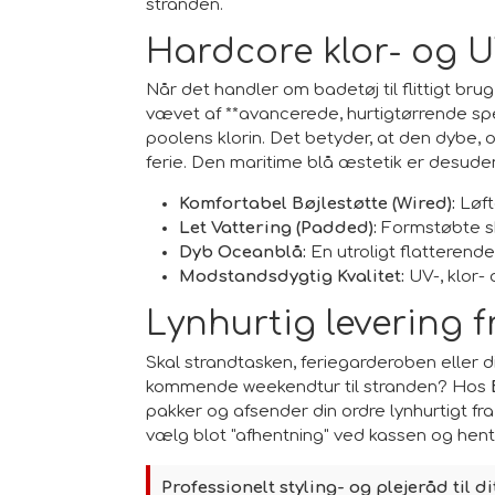
stranden.
Hardcore klor- og U
Når det handler om badetøj til flittigt b
vævet af **avancerede, hurtigtørrende spec
poolens klorin. Det betyder, at den dybe,
ferie. Den maritime blå æstetik er desuden
Komfortabel Bøjlestøtte (Wired):
Løft
Let Vattering (Padded):
Formstøbte skå
Dyb Oceanblå:
En utroligt flatterend
Modstandsdygtig Kvalitet:
UV-, klor- 
Lynhurtig levering f
Skal strandtasken, feriegarderoben elle
kommende weekendtur til stranden? Hos
pakker og afsender din ordre lynhurtigt fr
vælg blot "afhentning" ved kassen og hent 
Professionelt styling- og plejeråd til d