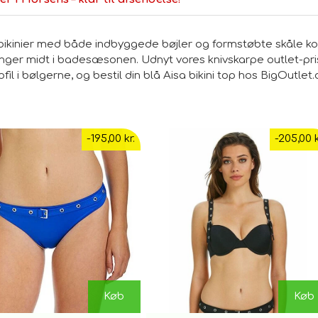
bikinier med både indbyggede bøjler og formstøbte skåle ko
inger midt i badesæsonen. Udnyt vores knivskarpe outlet-pris 
fil i bølgerne, og bestil din blå Aisa bikini top hos BigOutl
-195,00 kr.
-205,00 k
Køb
Køb