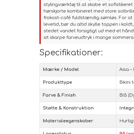
stylingværktøj til at skabe et sofistike
hørskjorte kombineret med store solbriller
frokost-café fuldstændig sømløs. For at
levetid, bør du altid skylle toppen i kold
stedet vandet forsigtigt ud med et håndk
sit skarpe farveudtryk i mange sommer
Specifikationer:
Mærke / Model
Aisa –
Produkttype
Bikini
Farve & Finish
Blå (D
Støtte & Konstruktion
Integr
Materialeegenskaber
Hurtig
Lagerstatus
På lag