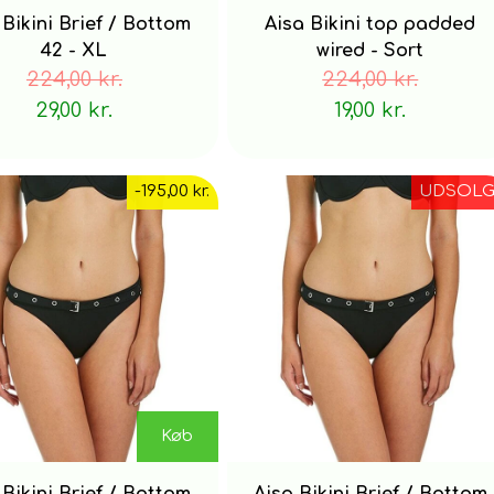
 Bikini Brief / Bottom
Aisa Bikini top padded
42 - XL
wired - Sort
224,00 kr.
224,00 kr.
29,00 kr.
19,00 kr.
-195,00 kr.
UDSOLG
Køb