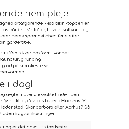
rende nem pleje
ighed altafgørende. Aisa bikini-toppen er
lens hårde UV-stråler, havets saltvand og
evarer deres spændstighed ferie efter
 din garderobe.
truffen, sikker pasform i vandet.
l, naturlig runding.
rglød på smukkeste vis.
ommervarmen.
e i dag!
og ægte materialekvalitet inden den
e fysisk klar på vores
lager i Horsens
. Vi
e, Hedensted, Skanderborg eller Aarhus? Så
elt uden fragtomkostninger!
string er det absolut stærkeste