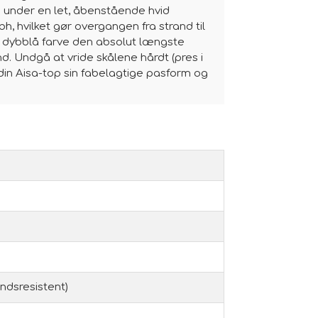
en under en let, åbenstående hvid
bh, hvilket gør overgangen fra strand til
en dybblå farve den absolut længste
and. Undgå at vride skålene hårdt (pres i
 din Aisa-top sin fabelagtige pasform og
ndsresistent)