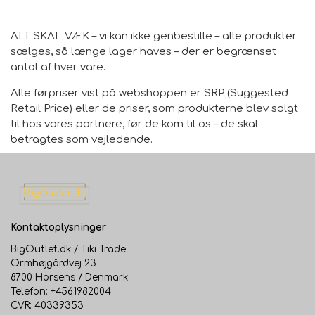
ALT SKAL VÆK – vi kan ikke genbestille – alle produkter
sælges, så længe lager haves – der er begrænset
antal af hver vare.
Alle førpriser vist på webshoppen er SRP (Suggested
Retail Price) eller de priser, som produkterne blev solgt
til hos vores partnere, før de kom til os – de skal
betragtes som vejledende.
Kontaktoplysninger
BigOutlet.dk / Tiki Trade
Ormhøjgårdvej 23
8700 Horsens / Denmark
Telefon: +4561982004
CVR: 40339353