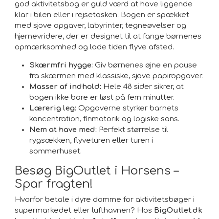
god aktivitetsbog er guld værd at have liggende
klar i bilen eller i rejsetasken. Bogen er spækket
med sjove opgaver, labyrinter, tegneøvelser og
hjernevridere, der er designet til at fange børnenes
opmærksomhed og lade tiden flyve afsted.
Skærmfri hygge:
Giv børnenes øjne en pause
fra skærmen med klassiske, sjove papiropgaver.
Masser af indhold:
Hele 48 sider sikrer, at
bogen ikke bare er løst på fem minutter.
Lærerig leg:
Opgaverne styrker barnets
koncentration, finmotorik og logiske sans.
Nem at have med:
Perfekt størrelse til
rygsækken, flyveturen eller turen i
sommerhuset.
Besøg BigOutlet i Horsens –
Spar fragten!
Hvorfor betale i dyre domme for aktivitetsbøger i
supermarkedet eller lufthavnen? Hos
BigOutlet.dk