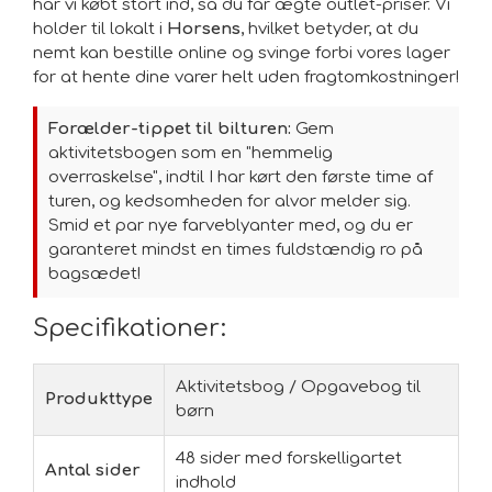
har vi købt stort ind, så du får ægte outlet-priser. Vi
holder til lokalt i
Horsens
, hvilket betyder, at du
nemt kan bestille online og svinge forbi vores lager
for at hente dine varer helt uden fragtomkostninger!
Forælder-tippet til bilturen:
Gem
aktivitetsbogen som en "hemmelig
overraskelse", indtil I har kørt den første time af
turen, og kedsomheden for alvor melder sig.
Smid et par nye farveblyanter med, og du er
garanteret mindst en times fuldstændig ro på
bagsædet!
Specifikationer:
Aktivitetsbog / Opgavebog til
Produkttype
børn
48 sider med forskelligartet
Antal sider
indhold