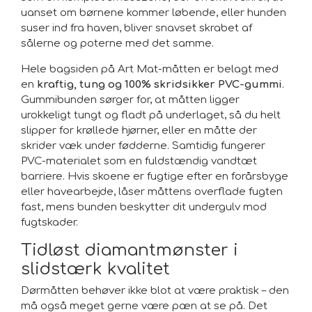
uanset om børnene kommer løbende, eller hunden
suser ind fra haven, bliver snavset skrabet af
sålerne og poterne med det samme.
Hele bagsiden på Art Mat-måtten er belagt med
en
kraftig, tung og 100% skridsikker PVC-gummi
.
Gummibunden sørger for, at måtten ligger
urokkeligt tungt og fladt på underlaget, så du helt
slipper for krøllede hjørner, eller en måtte der
skrider væk under fødderne. Samtidig fungerer
PVC-materialet som en fuldstændig vandtæt
barriere. Hvis skoene er fugtige efter en forårsbyge
eller havearbejde, låser måttens overflade fugten
fast, mens bunden beskytter dit undergulv mod
fugtskader.
Tidløst diamantmønster i
slidstærk kvalitet
Dørmåtten behøver ikke blot at være praktisk – den
må også meget gerne være pæn at se på. Det