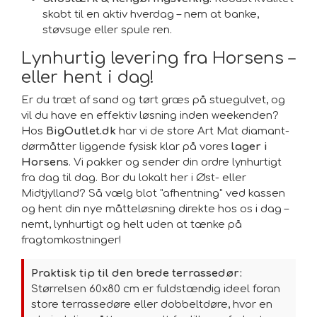
skabt til en aktiv hverdag – nem at banke,
støvsuge eller spule ren.
Lynhurtig levering fra Horsens –
eller hent i dag!
Er du træt af sand og tørt græs på stuegulvet, og
vil du have en effektiv løsning inden weekenden?
Hos
BigOutlet.dk
har vi de store Art Mat diamant-
dørmåtter liggende fysisk klar på vores
lager i
Horsens
. Vi pakker og sender din ordre lynhurtigt
fra dag til dag. Bor du lokalt her i Øst- eller
Midtjylland? Så vælg blot "afhentning" ved kassen
og hent din nye måtteløsning direkte hos os i dag –
nemt, lynhurtigt og helt uden at tænke på
fragtomkostninger!
Praktisk tip til den brede terrassedør:
Størrelsen 60x80 cm er fuldstændig ideel foran
store terrassedøre eller dobbeltdøre, hvor en