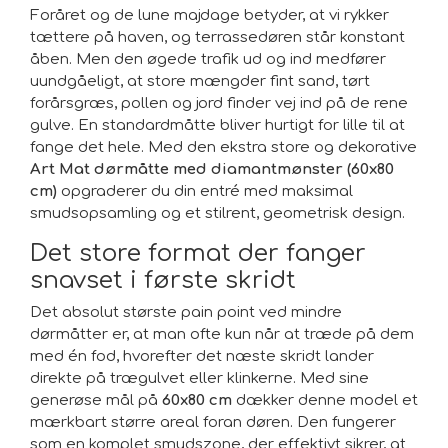
Foråret og de lune majdage betyder, at vi rykker
tættere på haven, og terrassedøren står konstant
åben. Men den øgede trafik ud og ind medfører
uundgåeligt, at store mængder fint sand, tørt
forårsgræs, pollen og jord finder vej ind på de rene
gulve. En standardmåtte bliver hurtigt for lille til at
fange det hele. Med den ekstra store og dekorative
Art Mat dørmåtte med diamantmønster (60x80
cm)
opgraderer du din entré med maksimal
smudsopsamling og et stilrent, geometrisk design.
Det store format der fanger
snavset i første skridt
Det absolut største pain point ved mindre
dørmåtter er, at man ofte kun når at træde på dem
med én fod, hvorefter det næste skridt lander
direkte på trægulvet eller klinkerne. Med sine
generøse mål på
60x80 cm
dækker denne model et
mærkbart større areal foran døren. Den fungerer
som en komplet smudszone, der effektivt sikrer, at