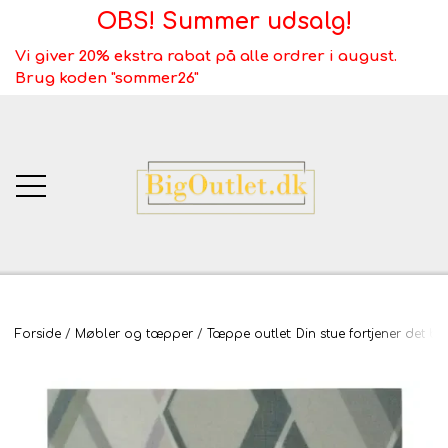
OBS! Summer udsalg!
Vi giver 20% ekstra rabat på alle ordrer i august.
Brug koden "sommer26"
BigOutlet.dk
Forside
Møbler og tæpper
Tæppe outlet: Din stue fortjener det be
TÆPPER
Webshop ALT