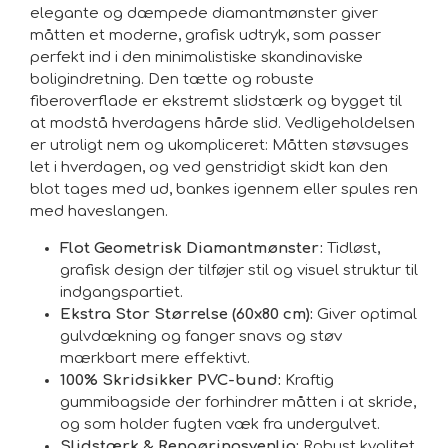
elegante og dæmpede diamantmønster giver
måtten et moderne, grafisk udtryk, som passer
perfekt ind i den minimalistiske skandinaviske
boligindretning. Den tætte og robuste
fiberoverflade er ekstremt slidstærk og bygget til
at modstå hverdagens hårde slid. Vedligeholdelsen
er utroligt nem og ukompliceret: Måtten støvsuges
let i hverdagen, og ved genstridigt skidt kan den
blot tages med ud, bankes igennem eller spules ren
med haveslangen.
Flot Geometrisk Diamantmønster:
Tidløst,
grafisk design der tilføjer stil og visuel struktur til
indgangspartiet.
Ekstra Stor Størrelse (60x80 cm):
Giver optimal
gulvdækning og fanger snavs og støv
mærkbart mere effektivt.
100% Skridsikker PVC-bund:
Kraftig
gummibagside der forhindrer måtten i at skride,
og som holder fugten væk fra undergulvet.
Slidstærk & Rengøringsvenlig:
Robust kvalitet