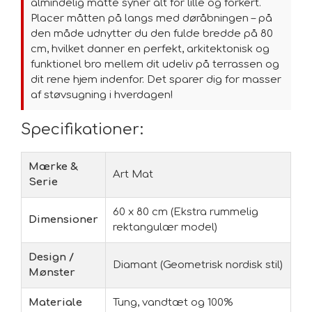
almindelig måtte syner alt for lille og forkert.
Placer måtten på langs med døråbningen – på
den måde udnytter du den fulde bredde på 80
cm, hvilket danner en perfekt, arkitektonisk og
funktionel bro mellem dit udeliv på terrassen og
dit rene hjem indenfor. Det sparer dig for masser
af støvsugning i hverdagen!
Specifikationer:
Mærke &
Art Mat
Serie
60 x 80 cm (Ekstra rummelig
Dimensioner
rektangulær model)
Design /
Diamant (Geometrisk nordisk stil)
Mønster
Materiale
Tung, vandtæt og 100%