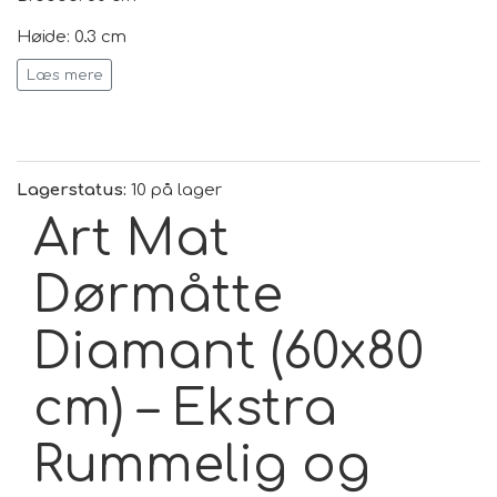
Højde: 0,3 cm
Læs mere
Længde: 80 cm
Vægt: 0,6 kg
Form: Rektangel
Lagerstatus:
10 på lager
Anvendelse: Intern, Ekstern
Art Mat
Tykkelse: 0,3 cm
Dørmåtte
Mål: 60x80 cm
Diamant (60x80
cm) – Ekstra
Rummelig og