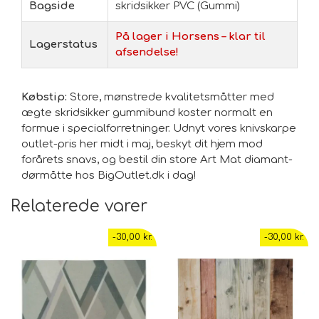
Bagside
skridsikker PVC (Gummi)
På lager i Horsens – klar til
Lagerstatus
afsendelse!
Købstip:
Store, mønstrede kvalitetsmåtter med
ægte skridsikker gummibund koster normalt en
formue i specialforretninger. Udnyt vores knivskarpe
outlet-pris her midt i maj, beskyt dit hjem mod
forårets snavs, og bestil din store Art Mat diamant-
dørmåtte hos BigOutlet.dk i dag!
Relaterede varer
-30,00 kr.
-30,00 kr.