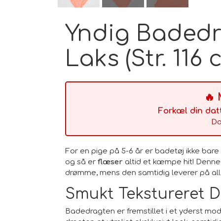
Yndig Badedr
Laks (Str. 116 
🔥
Forkæl din dat
Da
For en pige på 5-6 år er badetøj ikke bar
og så er
flæser
altid et kæmpe hit! Denne 
drømme, mens den samtidig leverer på alle d
Smukt Tekstureret D
Badedragten er fremstillet i et yderst moder