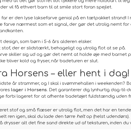
ig med at det gør stoffet lidt tykkere og mere holdbart til le
r vil få ethvert barn til at smile stort foran spejlet.
ar er den lyse laksefarve genial på en tætpakket strand! I 
 farve nærmest som et signal, der gør det utrolig nemt for d
vandkanten.
t design, som børn i 5-6 års alderen elsker.
stof, der er slidstærkt, behageligt og utrolig flot at se på.
arve skiller sig ud og gør det nemt at holde øje med barnet 
ikke bliver kold og fryser, når badeturen er slut.
ra Horsens – eller hent i dag!
sidste år strammer, og I skal i svømmehallen i weekenden? B
vores
lager i Horsens
. Det garanterer dig lynhurtig dag-til-
e forbi lageret for at afhente badetøjet fuldstændig uden 
ret stof og små flæser er utrolig flot, men det har en tendens
 helt ren igen, skal du lade den tørre
helt
op (helst udendørs). 
– så drysser alt det fine sand direkte ud af teksturen, inden du