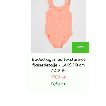
Køb
Badedragt med tekstureret
flæsedetalje - LAKS 110 cm
/ 4-5 år
99,00 kr.
19,95 kr.