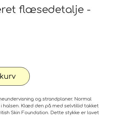
pe outlet: Din stue fortjener det bedste
et flæsedetalje -
wimwear / Beachwear / Swimsuti / Bikini
Have
Diverse...
l kurv
 knallert
PC - Bærbar og diverse
meundervisning og strandplaner. Normal
 halsen. Klæd den på med selvtillid takket
tish Skin Foundation. Dette stykke er lavet
 Watches
Reservdele til maskiner