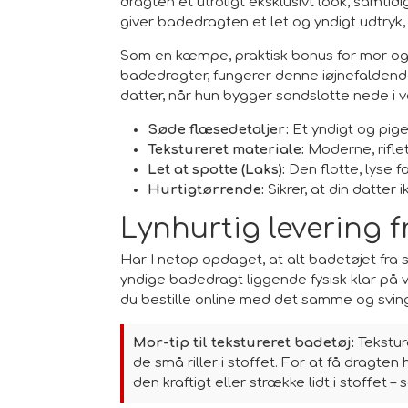
dragten et utroligt eksklusivt look, samtid
giver badedragten et let og yndigt udtryk, de
Som en kæmpe, praktisk bonus for mor og f
badedragter, fungerer denne iøjnefaldende
datter, når hun bygger sandslotte nede i 
Søde flæsedetaljer:
Et yndigt og pige
Tekstureret materiale:
Moderne, riflet 
Let at spotte (Laks):
Den flotte, lyse f
Hurtigtørrende:
Sikrer, at din datter 
Lynhurtig levering f
Har I netop opdaget, at alt badetøjet fra 
yndige badedragt liggende fysisk klar på 
du bestille online med det samme og sving
Mor-tip til tekstureret badetøj:
Teksture
de små riller i stoffet. For at få dragten
den kraftigt eller strække lidt i stoffet 