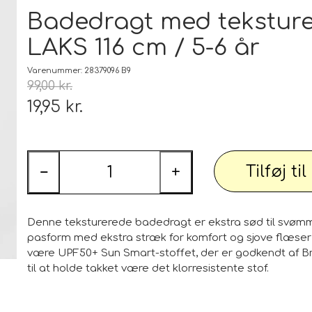
Tæp
Badedragt med teksturer
LAKS 116 cm / 5-6 år
 udstyr
Tøj og Sko
Badetøj / Badedragter / Badeshorts / S
Varenummer: 28379096 B9
99,00 kr.
Herrer
19,95 kr.
DAME
illeder
Elektronik og diverse
Smartwatch, mobil og tilbehør
Tilføj ti
−
+
PARTI varer
Personlig pleje og relaxation
Bil og
Denne teksturerede badedragt er ekstra sød til svøm
pasform med ekstra stræk for komfort og sjove flæser i
være UPF50+ Sun Smart-stoffet, der er godkendt af Bri
til at holde takket være det klorresistente stof.
 dekoration
Sport - Outdoor - Street
Premium
 pærer