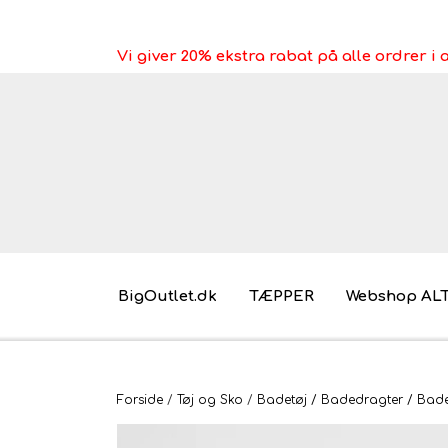
Vi giver 20% ekstra rabat på alle ordrer 
BigOutlet.dk
TÆPPER
Webshop AL
Pakkeleg gaveidéer til under 30 kr.
Forside
Tøj og Sko
Badetøj / Badedragter / Bades