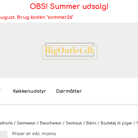
OBS! Summer udsalg!
i august. Brug koden "sommer26"
T
Køkkenudstyr
Dørmåtter
Brugt/demo/udstilling - bliv miljøvenlig
Møb
horts / Swimwear / Beachwear / Swimsuti / Bikini
Badetøj til piger
Mø
Priser er inkl. moms