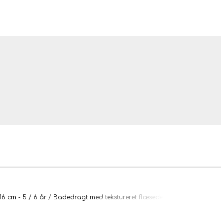
ler og tæpper
116 cm - 5 / 6 år
Badedragt med tekstureret flæsedetalje - LAKS 116 cm 
bler