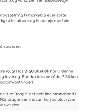
g i sand og vand. De fine flæsedetaljer
modsætning til mørkeblå eller sorte
ig at lokalisere og holde øje med din
på stranden.
are rolig! Hos
BigOutlet.dk
har vi denne
dag levering. Bor du i lokalområdet? Så kan
fragtomkostninger!
 til at "fange" det helt fine strandsand i
Når dragten er knastør, kan du blot ryste
 vasker den!