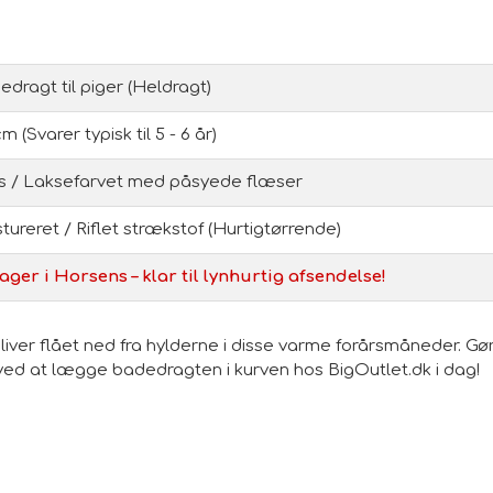
dragt til piger (Heldragt)
cm (Svarer typisk til 5 - 6 år)
s / Laksefarvet med påsyede flæser
tureret / Riflet strækstof (Hurtigtørrende)
ager i Horsens – klar til lynhurtig afsendelse!
liver flået ned fra hylderne i disse varme forårsmåneder. 
is ved at lægge badedragten i kurven hos BigOutlet.dk i dag!