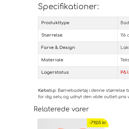
Specifikationer:
Produkttype
Bade
Størrelse
116 
Farve & Design
Lak
Materiale
Teks
Lagerstatus
På l
Købstip:
Børnebadetøj i denne størrelse b
for dig selv, og udnyt den vilde outlet-pr
Relaterede varer
-79,05 kr.