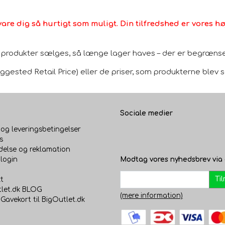
vare dig så hurtigt som muligt. Din tilfredshed er vores høj
le produkter sælges, så længe lager haves – der er begrænset
gested Retail Price) eller de priser, som produkterne blev sol
Sociale medier
 og leveringsbetingelser
s
delse og reklamation
login
Modtag vores nyhedsbrev via 
Ti
t
let.dk BLOG
(mere information)
 Gavekort til BigOutlet.dk