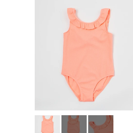
Køkkenudstyr
Fotostudie
Photo print / billeder print / bestil b
Baby og Barneutstyr
Barnevogne klapvogne og diverse
legetøj
Kontor og administration
Hus og
lys og