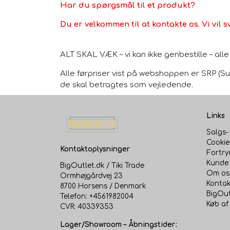
Har du spørgsmål til et produkt?
Du er velkommen til at kontakte os. Vi vil s
ALT SKAL VÆK – vi kan ikke genbestille – al
Alle førpriser vist på webshoppen er SRP (Sug
de skal betragtes som vejledende.
Links
Salgs-
Cookie
Kontaktoplysninger
Fortry
Kunde 
BigOutlet.dk / Tiki Trade
Om os
Ormhøjgårdvej 23
Kontak
8700 Horsens / Denmark
BigOut
Telefon: +4561982004
Køb af
CVR: 40339353
Lager/Showroom – Åbningstider: