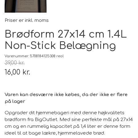
140x200 cm
Personlig pleje og relaxation
legetøj
122 cm - 6 / 7 år
116 cm - 5 / 6 år
Size 36 / S
Medium
Large
160x220 / 160x230 cm
Priser er inkl. moms
Bil og knallert
122 cm - 6 / 7 år
128 cm - 7 / 8 år
Size M / 38
X-Large
Large
200x280 / 200x290 / 200x300 cm
Brødform 27x14 cm 1.4L
PC - Bærbar og diverse
140 cm - 9 / 10 år
128 cm - 7 / 8 år
Size L / 40
XX-Large
X-Large
240x305 cm og over
Non-Stick Belægning
Kontor og administration
152 cm - 11 / 12 år
134 cm - 8 / 9 år
Size XL / 42
XX-Large
Oversize
Tæppe Størrelsesguide
Varenummer: 5708184125308 reol
Hus og dekoration
164 cm - 13 / 14 år
140 cm - 9 / 10 år
Size XXL / 44
Oversize
39,00 kr.
Tæpper - B-SORT og Små defekter - BILLIGT
Sport - Outdoor - Street
lys og pærer
16,00 kr.
152 cm - 11 / 12 år
Premium Watches
164 cm - 13 / 14 år
Reservdele til maskiner
Varen kan desværre ikke købes, da der ikke er flere
170 cm - 14 + år
på lager
Opgrader dit hjemmebageri med denne højkvalitets
brødform fra BigOutlet. Med sine perfekte mål på 27x14
cm og en rummelig kapacitet på 1,4 liter er denne form
ideel til at bage lækre, hjemmelavede brød.