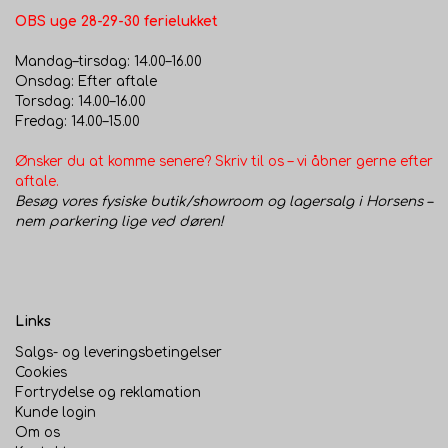
her for at hjælpe dig med at finde det perfekte
OBS uge 28-29-30 ferielukket
bagegrej til dit køkken1.
Mandag–tirsdag: 14.00–16.00
Onsdag: Efter aftale
Torsdag: 14.00–16.00
Opgradér dit bagværk i dag med denne uundværlige
Fredag: 14.00–15.00
brødform!
Ønsker du at komme senere? Skriv til os – vi åbner gerne efter
aftale.
Besøg vores fysiske butik/showroom og lagersalg i Horsens –
nem parkering lige ved døren!
Links
Salgs- og leveringsbetingelser
Cookies
Fortrydelse og reklamation
Kunde login
Om os