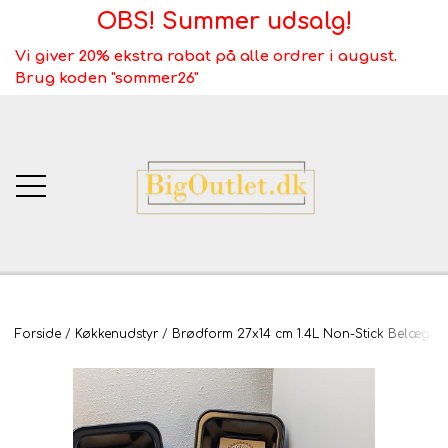
OBS! Summer udsalg!
Vi giver 20% ekstra rabat på alle ordrer i august.
Brug koden "sommer26"
BigOutlet.dk
Forside
Køkkenudstyr
Brødform 27x14 cm 1.4L Non-Stick Belægni
TÆPPER
Webshop ALT