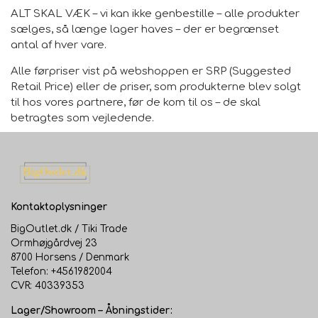
dit brød let ud af formen, og rengøringen bliver en leg.
ALT SKAL VÆK – vi kan ikke genbestille – alle produkter
Formen er designet til at fordele varmen jævnt, hvilket
sælges, så længe lager haves – der er begrænset
resulterer i en perfekt bagt skorpe og et luftigt indre.
antal af hver vare.
Alle førpriser vist på webshoppen er SRP (Suggested
Fordele ved vores brødform:
Retail Price) eller de priser, som produkterne blev solgt
til hos vores partnere, før de kom til os – de skal
Bag professionelt udseende brød hjemme
betragtes som vejledende.
Reducer madspild med præcis portionsstørrelse
Kontaktoplysninger
Velegnet til både søde og salte bagværk
BigOutlet.dk / Tiki Trade
OBS: Begrænset lager - køb nu, mens varen stadig er
Ormhøjgårdvej 23
8700 Horsens / Denmark
på lager. Vi kan ikke genbestille dette produkt.
Telefon: +4561982004
CVR: 40339353
Har du spørgsmål? Kontakt vores kundeservice - vi er
Lager/Showroom – Åbningstider: