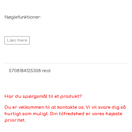
Nøglefunktioner:
Dimensioner: 27x14 cm
Læs mere
Kapacitet: 1,4 liter
5708184125308 reol
Non-stick belægning for nem frigørelse og rengøring
Har du spørgsmål til et produkt?
Holdbar konstruktion sikrer langvarig brug
Du er velkommen til at kontakte os. Vi vil svare dig så
hurtigt som muligt. Din tilfredshed er vores højeste
prioritet.
Takket være den effektive non-stick belægning glider