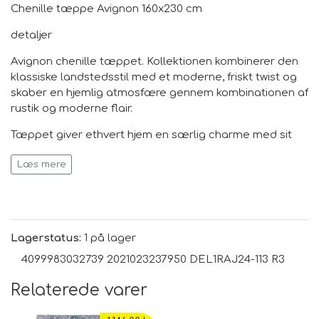
Chenille tæppe Avignon 160x230 cm
detaljer
Avignon chenille tæppet. Kollektionen kombinerer den
klassiske landstedsstil med et moderne, friskt twist og
skaber en hjemlig atmosfære gennem kombinationen af
​​rustik og moderne flair.
Tæppet giver ethvert hjem en særlig charme med sit
specielle vintagemønster og de smukke farver.
Læs mere
Farve
Farverig
Lagerstatus:
1 på lager
4099983032739 2021023237950 DEL1RAJ24-113 R3
Dimensioner
Relaterede varer
B 160 cm, L 230 cm