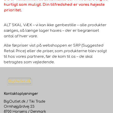
Dup små pletter af hurtigst muligt med en fugtig klud.
hurtigt som muligt. Din tilfredshed er vores højeste
Undgå at gnide for ikke at arbejde pletten dybere ind i
prioritet.
stoffet.
ALT SKAL VÆK – vi kan ikke genbestille – alle produkter
Vi anbefaler at bruge et tæppeunderlag på glatte
sælges, så længe lager haves – der er begrænset
gulve.
antal af hver vare.
Alle førpriser vist på webshoppen er SRP (Suggested
Retail Price) eller de priser, som produkterne blev solgt
til hos vores partnere, før de kom til os – de skal
betragtes som vejledende.
Kontaktoplysninger
BigOutlet.dk / Tiki Trade
Ormhøjgårdvej 23
8700 Horsens / Denmark