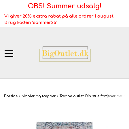
OBS! Summer udsalg!
Vi giver 20% ekstra rabat på alle ordrer i august.
Brug koden "sommer26"
BigOutlet.dk
Forside
Møbler og tæpper
Tæppe outlet: Din stue fortjener det be
TÆPPER
Webshop ALT