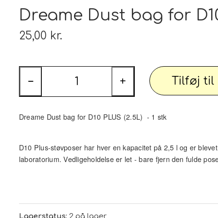
Tæp
Dreame Dust bag for D10 
 udstyr
Tøj og Sko
25,00 kr.
Badetøj / Badedragter / Badeshorts / S
Herrer
DAME
Tilføj ti
−
+
illeder
Elektronik og diverse
Smartwatch, mobil og tilbehør
Dreame Dust bag for D10 PLUS (2.5L) - 1 stk
PARTI varer
Personlig pleje og relaxation
Bil og
D10 Plus-støvposer har hver en kapacitet på 2,5 l og er blevet 
laboratorium. Vedligeholdelse er let - bare fjern den fulde po
 dekoration
Sport - Outdoor - Street
Premium
 pærer
Lagerstatus:
2 på lager