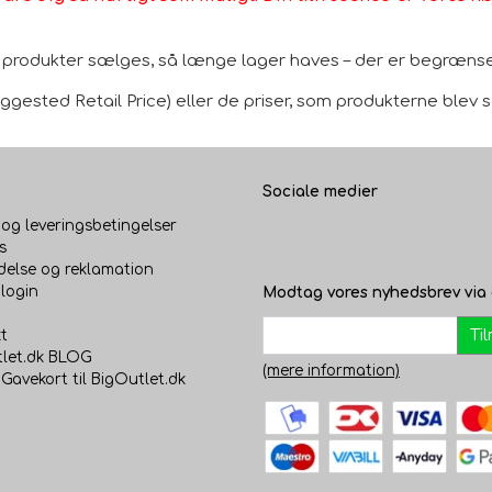
le produkter sælges, så længe lager haves – der er begrænset
gested Retail Price) eller de priser, som produkterne blev sol
Sociale medier
 og leveringsbetingelser
s
delse og reklamation
login
Modtag vores nyhedsbrev via 
Ti
t
let.dk BLOG
(mere information)
 Gavekort til BigOutlet.dk