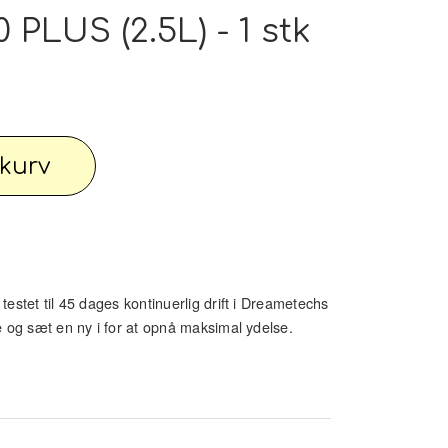
pe outlet: Din stue fortjener det bedste
PLUS (2.5L) - 1 stk
wimwear / Beachwear / Swimsuti / Bikini
l kurv
Have
Diverse...
 knallert
PC - Bærbar og diverse
testet til 45 dages kontinuerlig drift i Dreametechs
se og sæt en ny i for at opnå maksimal ydelse.
 Watches
Reservdele til maskiner