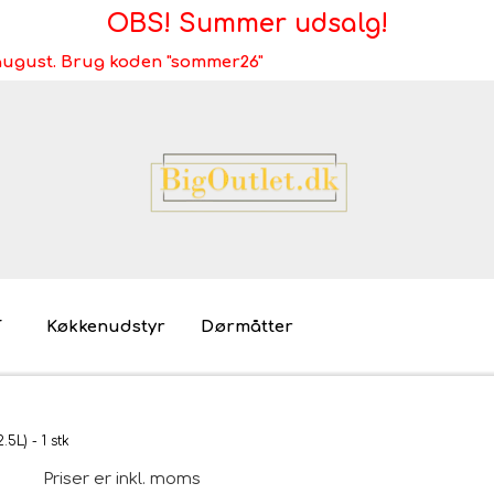
OBS! Summer udsalg!
i august. Brug koden "sommer26"
T
Køkkenudstyr
Dørmåtter
Brugt/demo/udstilling - bliv miljøvenlig
Møb
5L) - 1 stk
Mø
Priser er inkl. moms