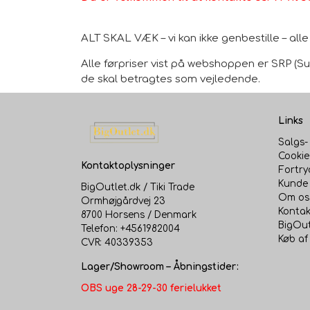
ALT SKAL VÆK – vi kan ikke genbestille – al
Alle førpriser vist på webshoppen er SRP (Sug
de skal betragtes som vejledende.
Links
Salgs-
Cookie
Kontaktoplysninger
Fortry
Kunde 
BigOutlet.dk / Tiki Trade
Om os
Ormhøjgårdvej 23
Kontak
8700 Horsens / Denmark
BigOut
Telefon: +4561982004
Køb af
CVR: 40339353
Lager/Showroom – Åbningstider:
OBS uge 28-29-30 ferielukket