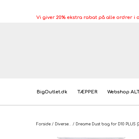
Vi giver 20% ekstra rabat på alle ordrer 
BigOutlet.dk
TÆPPER
Webshop AL
Pakkeleg gaveidéer til under 30 kr.
Forside
Diverse...
Dreame Dust bag for D10 PLUS (2.