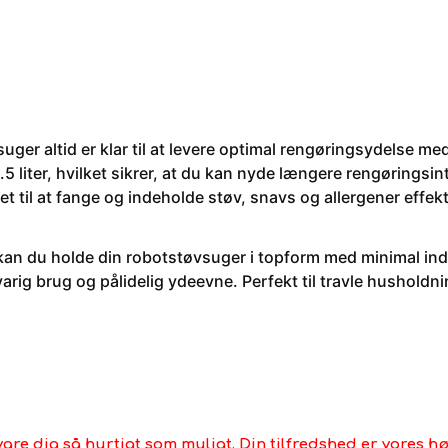
uger altid er klar til at levere optimal rengøringsydelse 
5 liter, hvilket sikrer, at du kan nyde længere rengøringsi
til at fange og indeholde støv, snavs og allergener effektiv
an du holde din robotstøvsuger i topform med minimal ind
gvarig brug og pålidelig ydeevne. Perfekt til travle husholdn
vare dig så hurtigt som muligt. Din tilfredshed er vores høj