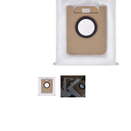
Køkkenudstyr
Fotostudie
Photo print / billeder print / bestil b
Baby og Barneutstyr
Barnevogne klapvogne og diverse
legetøj
Kontor og administration
Hus og
lys og