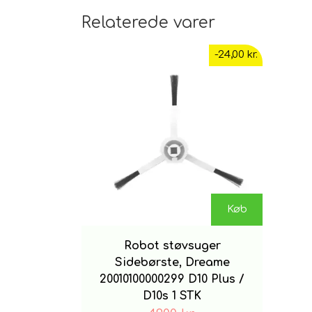
Relaterede varer
-24,00 kr.
Køb
Robot støvsuger
Sidebørste, Dreame
20010100000299 D10 Plus /
D10s 1 STK