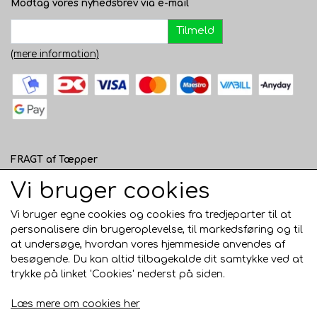
Modtag vores nyhedsbrev via e-mail
Tilmeld
(mere information)
FRAGT af Tæpper
1 - 120 cm bred - 49 kr. til pakkeshop eller 82 kr.
Vi bruger cookies
hjemmelevering
Vi bruger egne cookies og cookies fra tredjeparter til at
121 - 200 cm bred - 99 kr. hjemmelevering
personalisere din brugeroplevelse, til markedsføring og til
at undersøge, hvordan vores hjemmeside anvendes af
Over 200 cm bred - KUN Afhentning i Horsens
besøgende. Du kan altid tilbagekalde dit samtykke ved at
AFHENTNING I HORSENS - GRATIS
trykke på linket 'Cookies' nederst på siden.
Trustpilot
Læs mere om cookies her