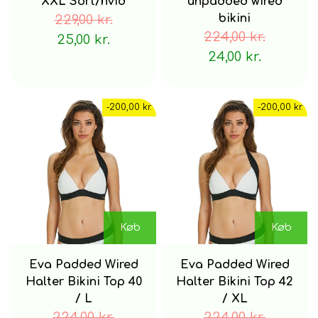
XXL Sort/hvid
unpadded wired
229,00 kr.
bikini
224,00 kr.
25,00 kr.
24,00 kr.
-200,00 kr.
-200,00 kr.
Køb
Køb
Eva Padded Wired
Eva Padded Wired
Halter Bikini Top 40
Halter Bikini Top 42
/ L
/ XL
224,00 kr.
224,00 kr.