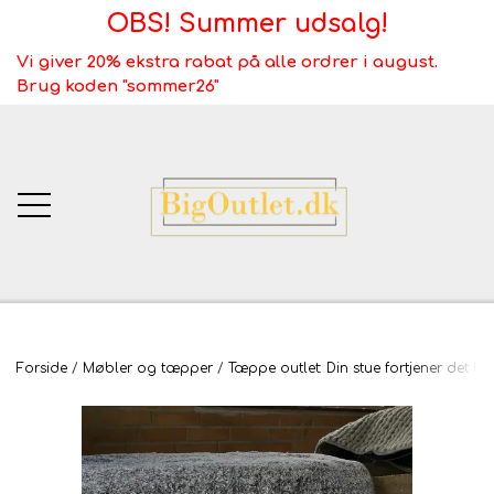
OBS! Summer udsalg!
Vi giver 20% ekstra rabat på alle ordrer i august.
Brug koden "sommer26"
BigOutlet.dk
Forside
Møbler og tæpper
Tæppe outlet: Din stue fortjener det be
TÆPPER
Webshop ALT