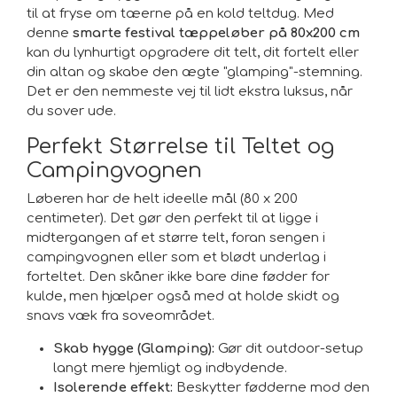
til at fryse om tæerne på en kold teltdug. Med
denne
smarte festival tæppeløber på 80x200 cm
kan du lynhurtigt opgradere dit telt, dit fortelt eller
din altan og skabe den ægte "glamping"-stemning.
Det er den nemmeste vej til lidt ekstra luksus, når
du sover ude.
Perfekt Størrelse til Teltet og
Campingvognen
Løberen har de helt ideelle mål (80 x 200
centimeter). Det gør den perfekt til at ligge i
midtergangen af et større telt, foran sengen i
campingvognen eller som et blødt underlag i
forteltet. Den skåner ikke bare dine fødder for
kulde, men hjælper også med at holde skidt og
snavs væk fra soveområdet.
Skab hygge (Glamping):
Gør dit outdoor-setup
langt mere hjemligt og indbydende.
Isolerende effekt:
Beskytter fødderne mod den