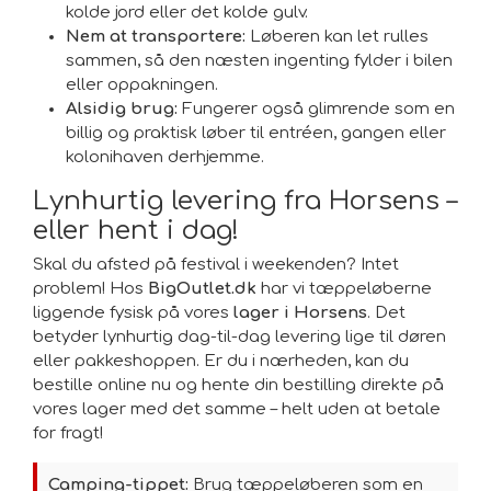
kolde jord eller det kolde gulv.
Nem at transportere:
Løberen kan let rulles
sammen, så den næsten ingenting fylder i bilen
eller oppakningen.
Alsidig brug:
Fungerer også glimrende som en
billig og praktisk løber til entréen, gangen eller
kolonihaven derhjemme.
Lynhurtig levering fra Horsens –
eller hent i dag!
Skal du afsted på festival i weekenden? Intet
problem! Hos
BigOutlet.dk
har vi tæppeløberne
liggende fysisk på vores
lager i Horsens
. Det
betyder lynhurtig dag-til-dag levering lige til døren
eller pakkeshoppen. Er du i nærheden, kan du
bestille online nu og hente din bestilling direkte på
vores lager med det samme – helt uden at betale
for fragt!
Camping-tippet:
Brug tæppeløberen som en