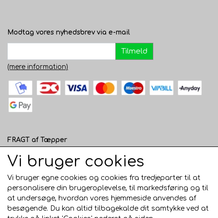
Modtag vores nyhedsbrev via e-mail
Tilmeld
(mere information)
FRAGT af Tæpper
1 - 120 cm bred - 49 kr. til pakkeshop eller 82 kr.
Vi bruger cookies
hjemmelevering
Vi bruger egne cookies og cookies fra tredjeparter til at
121 - 200 cm bred - 99 kr. hjemmelevering
personalisere din brugeroplevelse, til markedsføring og til
at undersøge, hvordan vores hjemmeside anvendes af
Over 200 cm bred - KUN Afhentning i Horsens
besøgende. Du kan altid tilbagekalde dit samtykke ved at
AFHENTNING I HORSENS - GRATIS