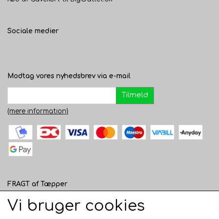
Sociale medier
Modtag vores nyhedsbrev via e-mail
Tilmeld
(mere information)
FRAGT af Tæpper
1 - 120 cm bred - 49 kr. til pakkeshop eller 82 kr.
Vi bruger cookies
hjemmelevering