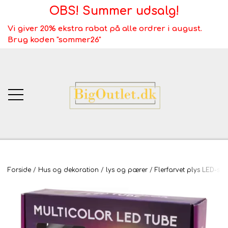
OBS! Summer udsalg!
Vi giver 20% ekstra rabat på alle ordrer i august.
Brug koden "sommer26"
BigOutlet.dk
Forside
Hus og dekoration
lys og pærer
Flerfarvet plys LED-s
TÆPPER
Webshop ALT