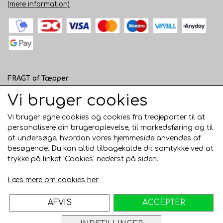
(mere information)
FRAGT af Tæpper
1 - 120 cm bred - 49 kr. til pakkeshop eller 82 kr.
Vi bruger cookies
hjemmelevering
Vi bruger egne cookies og cookies fra tredjeparter til at
121 - 200 cm bred - 99 kr. hjemmelevering
personalisere din brugeroplevelse, til markedsføring og til
at undersøge, hvordan vores hjemmeside anvendes af
Over 200 cm bred - KUN Afhentning i Horsens
besøgende. Du kan altid tilbagekalde dit samtykke ved at
AFHENTNING I HORSENS - GRATIS
trykke på linket 'Cookies' nederst på siden.
Trustpilot
Læs mere om cookies her
AFVIS
ACCEPTER