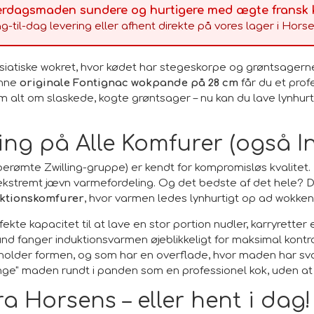
erdagsmaden sundere og hurtigere med ægte fransk kv
g-til-dag levering eller afhent direkte på vores lager i Horse
atiske wokret, hvor kødet har stegeskorpe og grøntsagerne
enne
originale Fontignac wokpande på 28 cm
får du et prof
 alt om slaskede, kogte grøntsager – nu kan du lave lynhur
ing på Alle Komfurer (også In
erømte Zwilling-gruppe) er kendt for kompromisløs kvalitet
og ekstremt jævn varmefordeling. Og det bedste af det hele? D
uktionskomfurer
, hvor varmen ledes lynhurtigt op ad wokkens
kte kapacitet til at lave en stor portion nudler, karryretter e
nd fanger induktionsvarmen øjeblikkeligt for maksimal kontr
holder formen, og som har en overflade, hvor maden har sv
nge" maden rundt i panden som en professionel kok, uden at
ra Horsens – eller hent i dag!