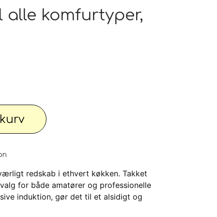
pe outlet: Din stue fortjener det bedste
 alle komfurtyper,
wimwear / Beachwear / Swimsuti / Bikini
Have
Diverse...
l kurv
 knallert
PC - Bærbar og diverse
on
rligt redskab i ethvert køkken. Takket
e valg for både amatører og professionelle
 Watches
Reservdele til maskiner
ive induktion, gør det til et alsidigt og