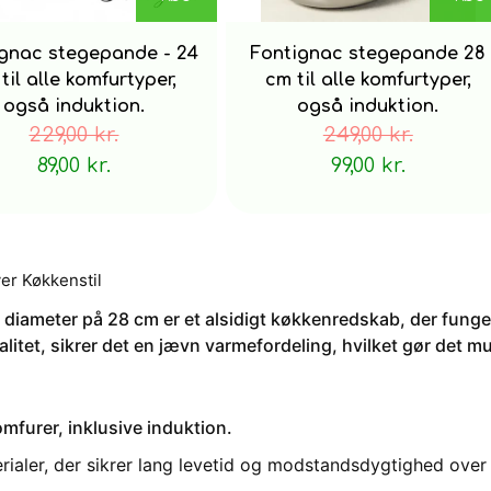
gnac stegepande - 24
Fontignac stegepande 28
til alle komfurtyper,
cm til alle komfurtyper,
også induktion.
også induktion.
229,00 kr.
249,00 kr.
89,00 kr.
99,00 kr.
ver Køkkenstil
iameter på 28 cm er et alsidigt køkkenredskab, der fungere
alitet, sikrer det en jævn varmefordeling, hvilket gør det mul
mfurer, inklusive induktion.
erialer, der sikrer lang levetid og modstandsdygtighed over 