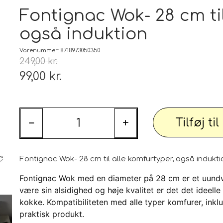
Tæp
Fontignac Wok- 28 cm til
også induktion
 udstyr
Tøj og Sko
Badetøj / Badedragter / Badeshorts / S
Varenummer: 8718973050350
249,00 kr.
Herrer
99,00 kr.
DAME
illeder
Elektronik og diverse
Smartwatch, mobil og tilbehør
Tilføj ti
−
+
PARTI varer
Personlig pleje og relaxation
Bil og
Fontignac Wok- 28 cm til alle komfurtyper, også indukti
Fontignac Wok med en diameter på 28 cm er et uundvæ
være sin alsidighed og høje kvalitet er det det ideell
 dekoration
Sport - Outdoor - Street
Premium
kokke. Kompatibiliteten med alle typer komfurer, inklus
praktisk produkt.
 pærer