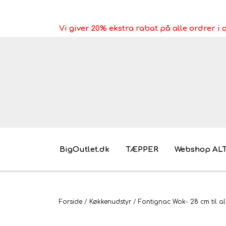
Vi giver 20% ekstra rabat på alle ordrer 
BigOutlet.dk
TÆPPER
Webshop AL
Pakkeleg gaveidéer til under 30 kr.
Forside
Køkkenudstyr
Fontignac Wok- 28 cm til al