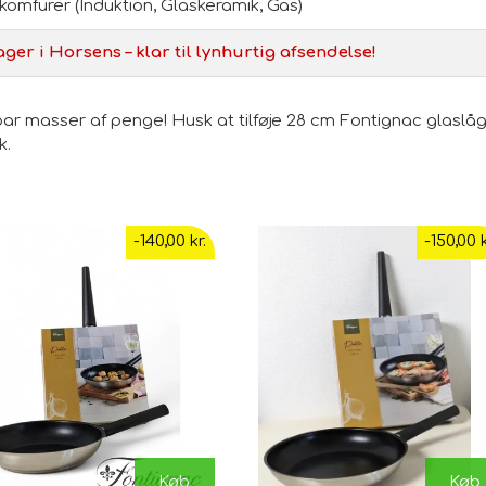
 komfurer (Induktion, Glaskeramik, Gas)
ager i Horsens – klar til lynhurtig afsendelse!
r masser af penge! Husk at tilføje 28 cm Fontignac glaslåget
k.
-140,00 kr.
-150,00 k
Køb
Køb