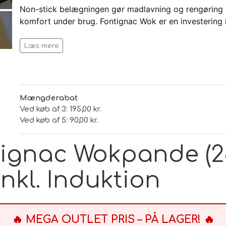
Non-stick belægningen gør madlavning og rengøring l
komfort under brug. Fontignac Wok er en investering
Jeg håber, at denne beskrivelse vil hjælpe med at pr
Læs mere
yderligere information eller hjælp, så lad mig det vide
Mængderabat
Ved køb af 3: 195,00 kr.
Ved køb af 5: 90,00 kr.
ignac Wokpande (28 
nkl. Induktion
🔥 MEGA OUTLET PRIS – PÅ LAGER! 🔥