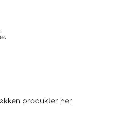
.
er.
 køkken produkter
her