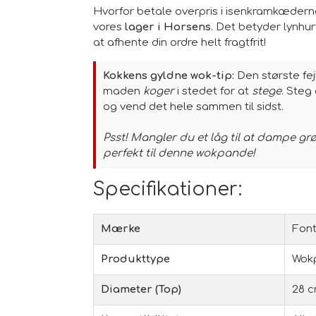
Hvorfor betale overpris i isenkramkæder
vores
lager i Horsens
. Det betyder lynhurt
at afhente din ordre helt fragtfrit!
Kokkens gyldne wok-tip:
Den største fe
maden
koger
i stedet for at
stege
. Steg
og vend det hele sammen til sidst.
Psst! Mangler du et låg til at dampe g
perfekt til denne wokpande!
Specifikationer:
Mærke
Font
Produkttype
Wok
Diameter (Top)
28 