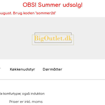
OBS! Summer udsalg!
i august. Brug koden "sommer26"
T
Køkkenudstyr
Dørmåtter
Brugt/demo/udstilling - bliv miljøvenlig
Møb
le komfurtyper, også induktion
Mø
Priser er inkl. moms