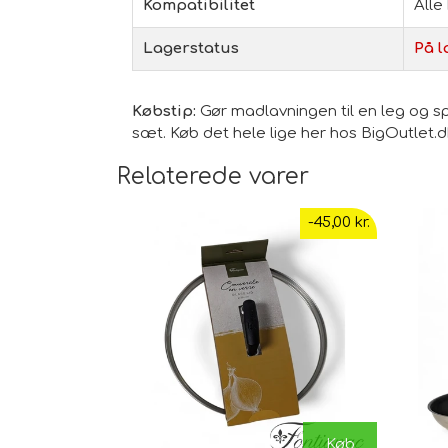
Kompatibilitet
Alle
Lagerstatus
På l
Købstip:
Gør madlavningen til en leg og spa
sæt. Køb det hele lige her hos BigOutlet.d
Relaterede varer
-45,00 kr.
Køb