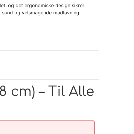
et, og det ergonomiske design sikrer
 i sund og velsmagende madlavning.
omovere produktet! Hvis du har brug for
.
cm) – Til Alle