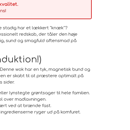
alitet.
ns!
 stadig har et lækkert "knæk"?
essionelt redskab, der tåler den høje
tig, sund og smagfuld aftensmad på
duktion!)
. Denne wok har en tyk, magnetisk bund og
en er skabt til at præstere optimalt på
 sider.
ller lynstegte grøntsager til hele familien.
ol over madlavningen.
ært ved at brænde fast.
 ingredienserne ryger ud på komfuret.