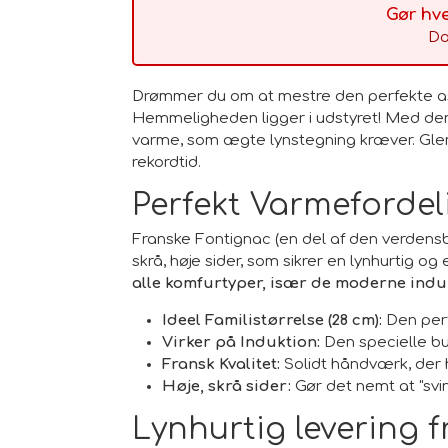
Gør hv
Da
Drømmer du om at mestre den perfekte asi
Hemmeligheden ligger i udstyret! Med d
varme, som ægte lynstegning kræver. Glem
rekordtid.
Perfekt Varmefordel
Franske Fontignac (en del af den verdensb
skrå, høje sider, som sikrer en lynhurtig 
alle komfurtyper, især de moderne ind
Ideel Familistørrelse (28 cm):
Den perfe
Virker på Induktion:
Den specielle bu
Fransk Kvalitet:
Solidt håndværk, der 
Høje, skrå sider:
Gør det nemt at "svi
Lynhurtig levering f