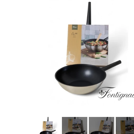
Køkkenudstyr
Fotostudie
Photo print / billeder print / bestil b
Baby og Barneutstyr
Barnevogne klapvogne og diverse
legetøj
Kontor og administration
Hus og
lys og