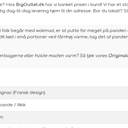
ne? Hos
BigOutlet.dk
har vi banket prisen i bund! Vi har et s
ig dag-til-dag levering hjem til din adresse. Bor du lokalt? Så
jl folk begår med wokmad, er at putte for meget på panden
 dit kød i små portioner ved tårnhøj varme, tag det af panden
røntsagerne eller holde maden varm? Så tjek vores
Original
ignac (Fransk design)
pande / Wok
cm