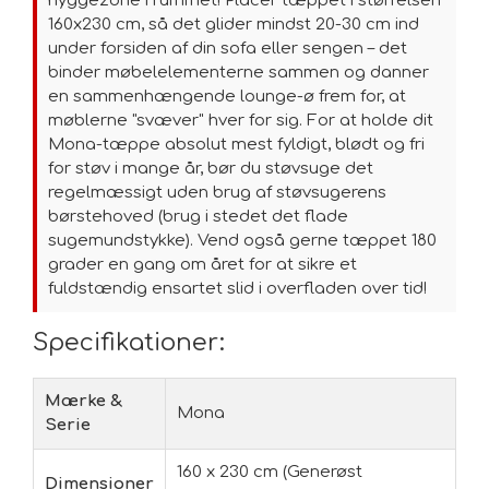
hyggezone i rummet! Placer tæppet i størrelsen
160x230 cm, så det glider mindst 20-30 cm ind
under forsiden af din sofa eller sengen – det
binder møbelelementerne sammen og danner
en sammenhængende lounge-ø frem for, at
møblerne "svæver" hver for sig. For at holde dit
Mona-tæppe absolut mest fyldigt, blødt og fri
for støv i mange år, bør du støvsuge det
regelmæssigt uden brug af støvsugerens
børstehoved (brug i stedet det flade
sugemundstykke). Vend også gerne tæppet 180
grader en gang om året for at sikre et
fuldstændig ensartet slid i overfladen over tid!
Specifikationer:
Mærke &
Mona
Serie
160 x 230 cm (Generøst
Dimensioner