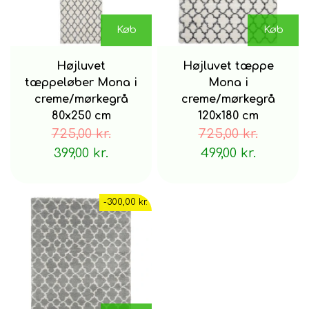
Køb
Køb
Højluvet
Højluvet tæppe
tæppeløber Mona i
Mona i
creme/mørkegrå
creme/mørkegrå
80x250 cm
120x180 cm
725,00 kr.
725,00 kr.
399,00 kr.
499,00 kr.
-300,00 kr.