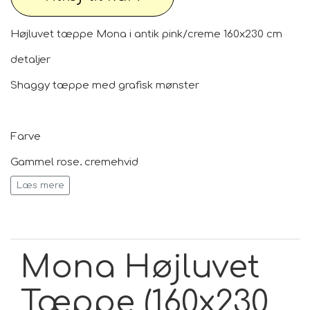
Højluvet tæppe Mona i antik pink/creme 160x230 cm
detaljer
Shaggy tæppe med grafisk mønster
Farve
Gammel rose, cremehvid
Læs mere
Dimensioner
B 10 cm, L 230 cm
Mona Højluvet
6
Luvhøjde: 3 cm
Tæppe (160x230