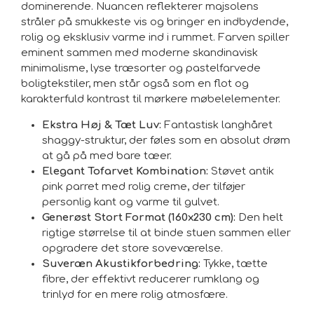
dominerende. Nuancen reflekterer majsolens
stråler på smukkeste vis og bringer en indbydende,
rolig og eksklusiv varme ind i rummet. Farven spiller
eminent sammen med moderne skandinavisk
minimalisme, lyse træsorter og pastelfarvede
boligtekstiler, men står også som en flot og
karakterfuld kontrast til mørkere møbelelementer.
Ekstra Høj & Tæt Luv:
Fantastisk langhåret
shaggy-struktur, der føles som en absolut drøm
at gå på med bare tæer.
Elegant Tofarvet Kombination:
Støvet antik
pink parret med rolig creme, der tilføjer
personlig kant og varme til gulvet.
Generøst Stort Format (160x230 cm):
Den helt
rigtige størrelse til at binde stuen sammen eller
opgradere det store soveværelse.
Suveræn Akustikforbedring:
Tykke, tætte
fibre, der effektivt reducerer rumklang og
trinlyd for en mere rolig atmosfære.