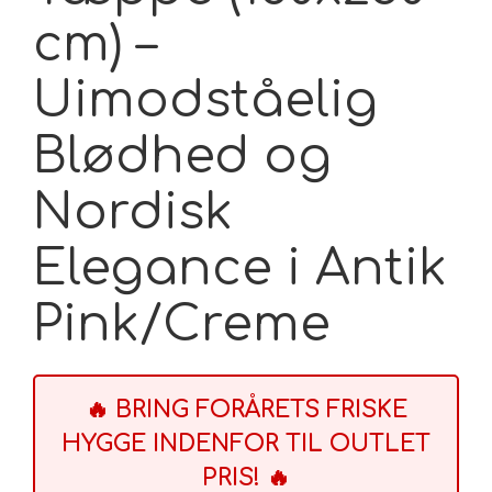
cm) –
Uimodståelig
Vores tip: Tæpper købes ofte for små, så mål
omhyggeligt pladsen til dit nye tæppe.
Blødhed og
Nordisk
materiale
Luv: 100% polypropylen
Elegance i Antik
Pink/Creme
Bagside: 78% jute, 14% bomuld, 8% polyester
fremstillingsmetode
🔥 BRING FORÅRETS FRISKE
maskinvævet
HYGGE INDENFOR TIL OUTLET
PRIS! 🔥