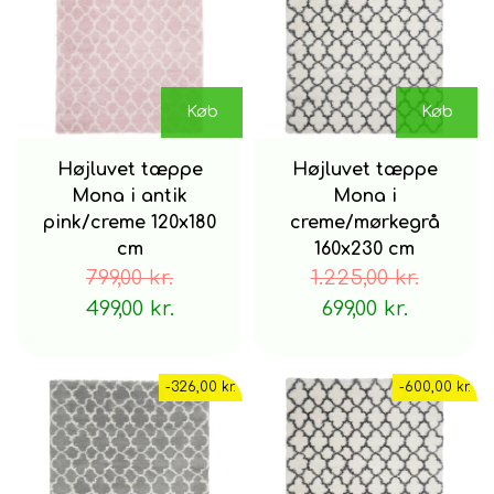
Køb
Køb
Højluvet tæppe
Højluvet tæppe
Mona i antik
Mona i
pink/creme 120x180
creme/mørkegrå
cm
160x230 cm
799,00 kr.
1.225,00 kr.
499,00 kr.
699,00 kr.
-326,00 kr.
-600,00 kr.