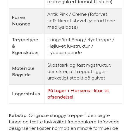
rektangulært format til stuen)
Antik Pink / Creme (Tofarvet,
Farve
sofistikeret støvet lyserød tone
Nuance
med lys base)
Tæppetype
Langhåret Shag / Ryatæppe /
&
Højluvet luvstruktur /
Egenskaber
Lyddæmpende
Slidstærk og fast rygstruktur,
Materiale
der sikrer, at tæppet ligger
Bagside
urokkeligt stabilt på gulvet
På lager i Horsens – klar til
Lagerstatus
afsendelse!
Købstip:
Originale shaggy tæpper i den ægte
tunge og tætte luvkvalitet fra populære tofarvede
designserier koster normalt en mindre formue i de