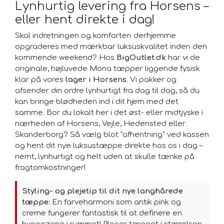
Lynhurtig levering fra Horsens –
eller hent direkte i dag!
Skal indretningen og komforten derhjemme
opgraderes med mærkbar luksuskvalitet inden den
kommende weekend? Hos
BigOutlet.dk
har vi de
originale, højluvede Mona tæpper liggende fysisk
klar på vores
lager i Horsens
. Vi pakker og
afsender din ordre lynhurtigt fra dag til dag, så du
kan bringe blødheden ind i dit hjem med det
samme. Bor du lokalt her i det øst- eller midtjyske i
nærheden af Horsens, Vejle, Hedensted eller
Skanderborg? Så vælg blot "afhentning" ved kassen
og hent dit nye luksustæppe direkte hos os i dag –
nemt, lynhurtigt og helt uden at skulle tænke på
fragtomkostninger!
Styling- og plejetip til dit nye langhårede
tæppe:
En farveharmoni som antik pink og
creme fungerer fantastisk til at definere en