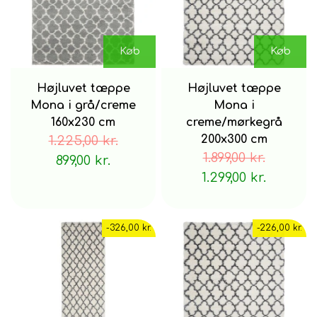
Køb
Køb
Højluvet tæppe
Højluvet tæppe
Mona i grå/creme
Mona i
160x230 cm
creme/mørkegrå
1.225,00 kr.
200x300 cm
1.899,00 kr.
899,00 kr.
1.299,00 kr.
-326,00 kr.
-226,00 kr.