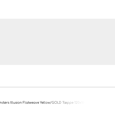
ler og tæpper
ndørs Illusion Flatweave Yellow/GOLD Tæppe 120x160 cm
bler