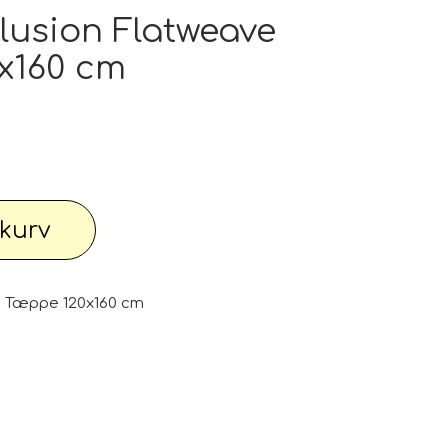
pe outlet: Din stue fortjener det bedste
lusion Flatweave
x160 cm
wimwear / Beachwear / Swimsuti / Bikini
Have
Diverse...
l kurv
 knallert
PC - Bærbar og diverse
D Tæppe 120x160 cm
 Watches
Reservdele til maskiner