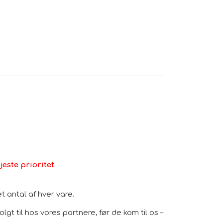
este prioritet.
 antal af hver vare.
gt til hos vores partnere, før de kom til os –