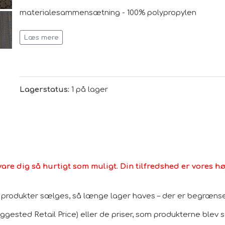
materialesammensætning - 100% polypropylen
Sammensætning af bagsiden af ​​tæppet - latex
Læs mere
hovedfarve - Gul
brugsområde - Til indendørs og udendørs brug
oprindelsesland Türkei
Lagerstatus:
1 på lager
vare dig så hurtigt som muligt. Din tilfredshed er vores høj
le produkter sælges, så længe lager haves – der er begrænset
gested Retail Price) eller de priser, som produkterne blev sol