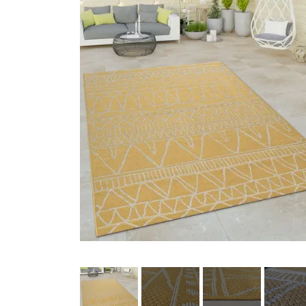
Køkkenudstyr
Fotostudie
Photo print / billeder print / bestil b
Baby og Barneutstyr
Barnevogne klapvogne og diverse
legetøj
Kontor og administration
Hus og
lys og