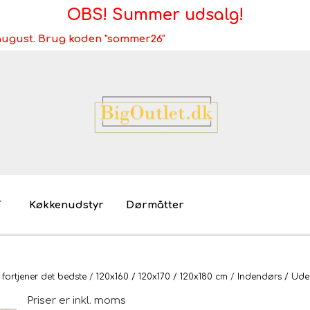
OBS! Summer udsalg!
i august. Brug koden "sommer26"
T
Køkkenudstyr
Dørmåtter
Brugt/demo/udstilling - bliv miljøvenlig
Møb
 fortjener det bedste
120x160 / 120x170 / 120x180 cm
Indendørs / Ude
Mø
Priser er inkl. moms