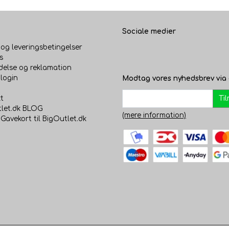
Sociale medier
 og leveringsbetingelser
s
delse og reklamation
login
Modtag vores nyhedsbrev via 
Ti
t
let.dk BLOG
(mere information)
 Gavekort til BigOutlet.dk