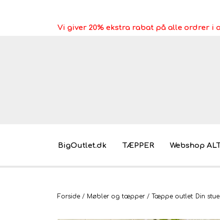
Vi giver 20% ekstra rabat på alle ordrer 
BigOutlet.dk
TÆPPER
Webshop AL
Pakkeleg gaveidéer til under 30 kr.
Forside
Møbler og tæpper
Tæppe outlet: Din stue