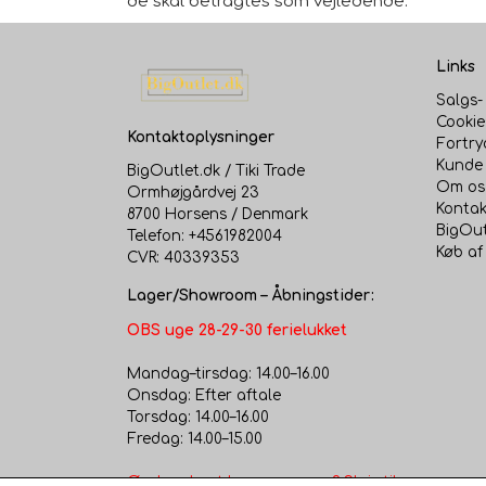
de skal betragtes som vejledende.
Links
Salgs-
Cookie
Kontaktoplysninger
Fortry
Kunde 
BigOutlet.dk / Tiki Trade
Om os
Ormhøjgårdvej 23
Kontak
8700 Horsens / Denmark
BigOut
Telefon: +4561982004
Køb af
CVR: 40339353
Lager/Showroom – Åbningstider:
OBS uge 28-29-30 ferielukket
Mandag–tirsdag: 14.00–16.00
Onsdag: Efter aftale
Torsdag: 14.00–16.00
Fredag: 14.00–15.00
Ønsker du at komme senere? Skriv til