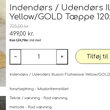
Tæp
Indendørs / Udendørs Il
Yellow/GOLD Tæppe 120
 udstyr
Tøj og Sko
Badetøj / Badedragter / Badeshorts / S
725,00 kr.
Herrer
499,00 kr.
DAME
illeder
Elektronik og diverse
Tilføj ti
−
+
Smartwatch, mobil og tilbehør
PARTI varer
Personlig pleje og relaxation
Bil og
Indendørs / Udendørs Illusion Flatweave Yellow/GOL
forarbejdning - Maskinfremstillet
Teknik / vævning - flad vævning
 dekoration
Sport - Outdoor - Street
Premium
 pærer
metode - flad vævning