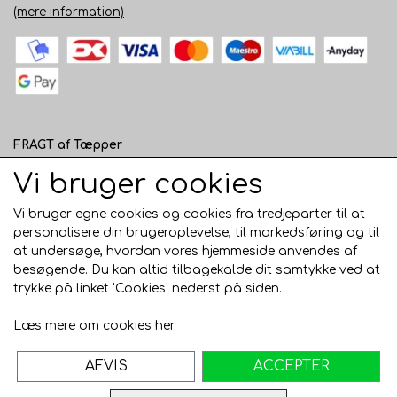
(mere information)
FRAGT af Tæpper
1 - 120 cm bred - 49 kr. til pakkeshop eller 82 kr.
Vi bruger cookies
hjemmelevering
Vi bruger egne cookies og cookies fra tredjeparter til at
121 - 200 cm bred - 99 kr. hjemmelevering
personalisere din brugeroplevelse, til markedsføring og til
at undersøge, hvordan vores hjemmeside anvendes af
Over 200 cm bred - KUN Afhentning i Horsens
besøgende. Du kan altid tilbagekalde dit samtykke ved at
AFHENTNING I HORSENS - GRATIS
trykke på linket 'Cookies' nederst på siden.
Trustpilot
Læs mere om cookies her
AFVIS
ACCEPTER