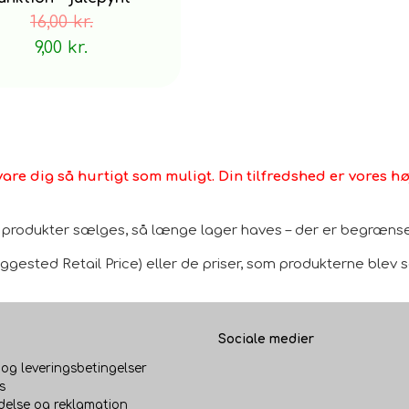
16,00 kr.
9,00 kr.
vare dig så hurtigt som muligt. Din tilfredshed er vores høj
le produkter sælges, så længe lager haves – der er begrænset
gested Retail Price) eller de priser, som produkterne blev sol
Sociale medier
 og leveringsbetingelser
s
delse og reklamation