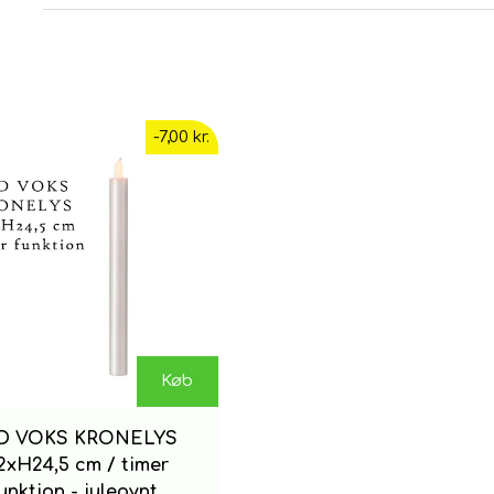
-7,00 kr.
Køb
D VOKS KRONELYS
xH24,5 cm / timer
unktion - julepynt