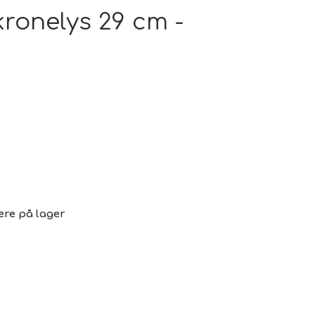
pe outlet: Din stue fortjener det bedste
kronelys 29 cm -
wimwear / Beachwear / Swimsuti / Bikini
Have
Diverse...
 knallert
PC - Bærbar og diverse
ere på lager
 Watches
Reservdele til maskiner