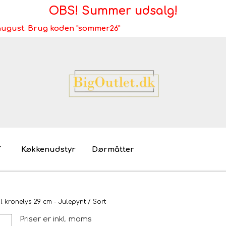
OBS! Summer udsalg!
i august. Brug koden "sommer26"
T
Køkkenudstyr
Dørmåtter
Brugt/demo/udstilling - bliv miljøvenlig
Møb
l kronelys 29 cm - Julepynt / Sort
Mø
Priser er inkl. moms