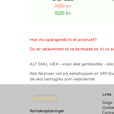
39,00 kr.
10,00 kr.
Har du spørgsmål til et produkt?
Du er velkommen til at kontakte os. Vi vil s
ALT SKAL VÆK – vi kan ikke genbestille – al
Alle førpriser vist på webshoppen er SRP (Sug
de skal betragtes som vejledende.
Links
Salgs-
Cookie
Kontaktoplysninger
Fortry