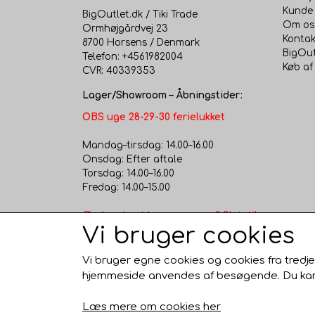
Kunde 
BigOutlet.dk / Tiki Trade
Om os
Ormhøjgårdvej 23
Kontak
8700 Horsens / Denmark
BigOut
Telefon: +4561982004
Køb af
CVR: 40339353
Lager/Showroom – Åbningstider:
OBS uge 28-29-30 ferielukket
Mandag–tirsdag: 14.00–16.00
Onsdag: Efter aftale
Torsdag: 14.00–16.00
Fredag: 14.00–15.00
Ønsker du at komme senere? Skriv til
Vi bruger cookies
os – vi åbner gerne efter aftale.
Besøg vores fysiske butik/showroom
og lagersalg i Horsens – nem
Vi bruger egne cookies og cookies fra tredje
parkering lige ved døren!
hjemmeside anvendes af besøgende. Du kan al
Læs mere om cookies her