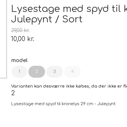
Tæp
Lysestage med spyd til 
Julepynt / Sort
 udstyr
Tøj og Sko
Badetøj / Badedragter / Badeshorts / S
39,00 kr.
Herrer
10,00 kr.
DAME
illeder
Elektronik og diverse
model
Smartwatch, mobil og tilbehør
1
2
3
4
PARTI varer
Personlig pleje og relaxation
Bil og
Varianten kan desværre ikke købes, da der ikke er fl
2
Lysestage med spyd til kronelys 29 cm - Julepynt
 dekoration
Sport - Outdoor - Street
Premium
 pærer