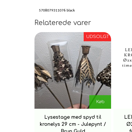
5708079311076 black
Relaterede varer
UDSOLGT
Køb
Lysestage med spyd til
LE
kronelys 29 cm - Julepynt /
Ø2
Brun Guld
f