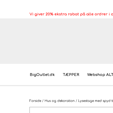
Vi giver 20% ekstra rabat på alle ordrer 
BigOutlet.dk
TÆPPER
Webshop AL
Pakkeleg gaveidéer til under 30 kr.
Forside
Hus og dekoration
Lysestage med spyd ti