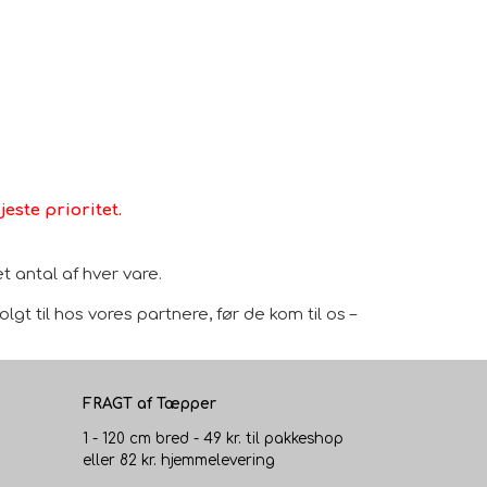
este prioritet.
 antal af hver vare.
gt til hos vores partnere, før de kom til os –
FRAGT af Tæpper
1 - 120 cm bred - 49 kr. til pakkeshop
eller 82 kr. hjemmelevering