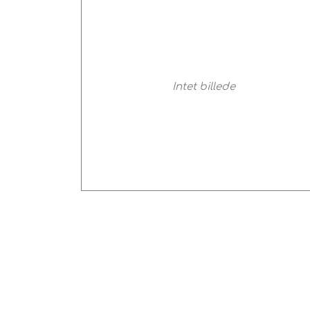
Køkkenudstyr
Fotostudie
Intet billede
Photo print / billeder print / bestil b
Baby og Barneutstyr
Barnevogne klapvogne og diverse
legetøj
Kontor og administration
Hus og
lys og