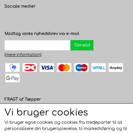
Sociale medier
Modtag vores nyhedsbrev via e-mail
Tilmeld
(mere information)
FRAGT af Tæpper
1 - 120 cm bred - 49 kr. til pakkeshop eller 82 kr.
Vi bruger cookies
hjemmelevering
Vi bruger egne cookies og cookies fra tredjeparter til at
121 - 200 cm bred - 99 kr. hjemmelevering
personalisere din brugeroplevelse, til markedsføring og til