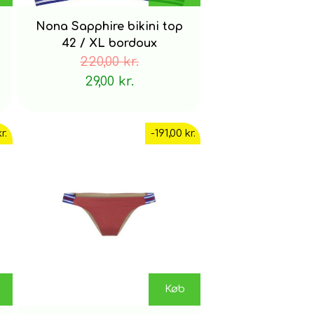
Nona Sapphire bikini top
42 / XL bordoux
220,00 kr.
29,00 kr.
r.
-191,00 kr.
Køb