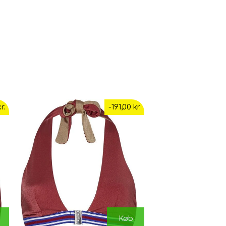
r.
-191,00 kr.
Køb