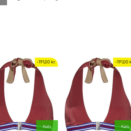
-191,00 kr.
-191,00 k
Køb
Køb