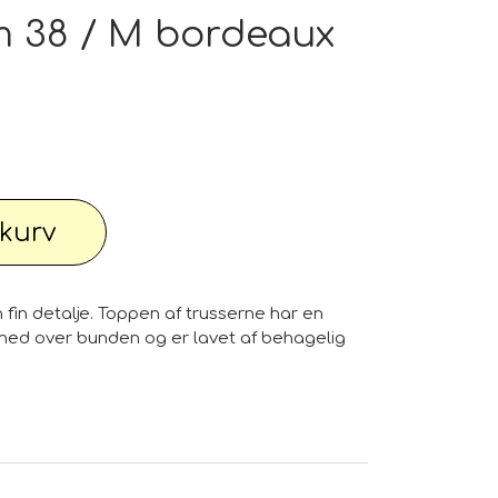
pe outlet: Din stue fortjener det bedste
m 38 / M bordeaux
wimwear / Beachwear / Swimsuti / Bikini
l kurv
Have
Diverse...
fin detalje. Toppen af trusserne har en
 knallert
PC - Bærbar og diverse
t ned over bunden og er lavet af behagelig
 Watches
Reservdele til maskiner