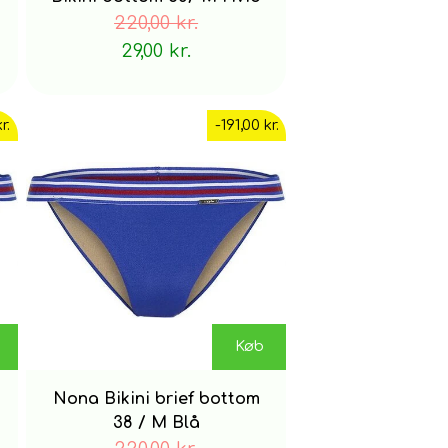
220,00 kr.
29,00 kr.
r.
-191,00 kr.
Køb
Nona Bikini brief bottom
38 / M Blå