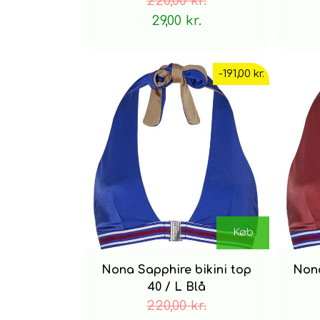
220,00 kr.
29,00 kr.
-191,00 kr.
Køb
Nona Sapphire bikini top
Nona
40 / L Blå
220,00 kr.