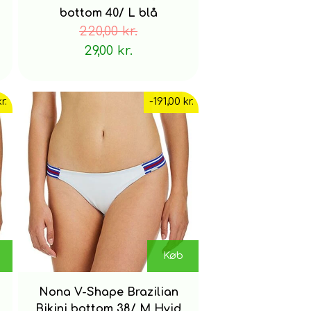
bottom 40/ L blå
220,00 kr.
29,00 kr.
r.
-191,00 kr.
Køb
Nona V-Shape Brazilian
Bikini bottom 38/ M Hvid