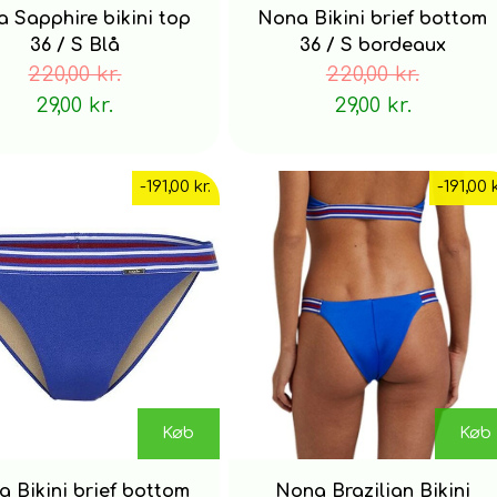
 Sapphire bikini top
Nona Bikini brief bottom
36 / S Blå
36 / S bordeaux
220,00 kr.
220,00 kr.
29,00 kr.
29,00 kr.
-191,00 kr.
-191,00 k
Køb
Køb
 Bikini brief bottom
Nona Brazilian Bikini