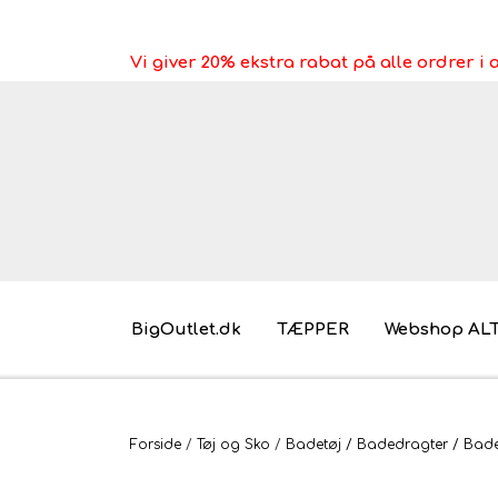
Vi giver 20% ekstra rabat på alle ordrer 
BigOutlet.dk
TÆPPER
Webshop AL
Pakkeleg gaveidéer til under 30 kr.
Forside
Tøj og Sko
Badetøj / Badedragter / Bades