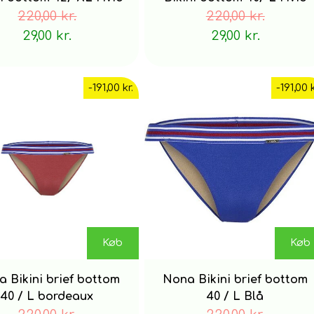
220,00 kr.
220,00 kr.
29,00 kr.
29,00 kr.
-191,00 kr.
-191,00 k
Køb
Køb
 Bikini brief bottom
Nona Bikini brief bottom
40 / L bordeaux
40 / L Blå