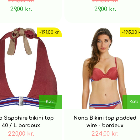
220,00 kr.
220,00 kr.
29,00 kr.
29,00 kr.
-191,00 kr.
-195,00 k
Køb
Køb
 Sapphire bikini top
Nona Bikini top padded
40 / L bordoux
wire - bordeux
220,00 kr.
224,00 kr.