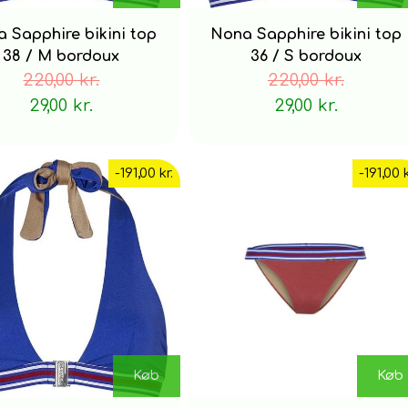
 Sapphire bikini top
Nona Sapphire bikini top
38 / M bordoux
36 / S bordoux
220,00 kr.
220,00 kr.
29,00 kr.
29,00 kr.
-191,00 kr.
-191,00 k
Køb
Køb