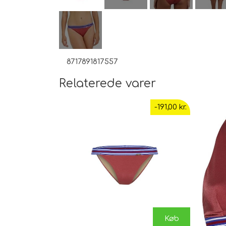
8717891817557
Relaterede varer
-191,00 kr.
Køb