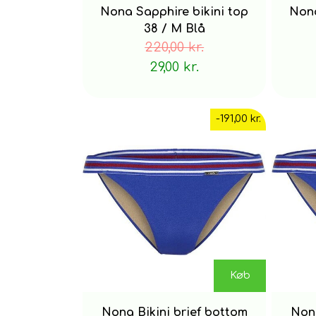
Nona Sapphire bikini top
Nona
38 / M Blå
220,00 kr.
29,00 kr.
-191,00 kr.
Køb
Nona Bikini brief bottom
Nona