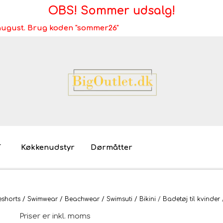
OBS! Sommer udsalg!
i august. Brug koden "sommer26"
T
Køkkenudstyr
Dørmåtter
Brugt/demo/udstilling - bliv miljøvenlig
Møb
horts / Swimwear / Beachwear / Swimsuti / Bikini
Badetøj til kvinder
Mø
Priser er inkl. moms