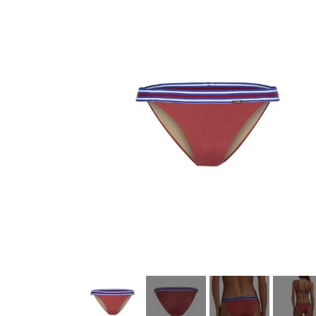
Køkkenudstyr
Fotostudie
Photo print / billeder print / bestil b
Baby og Barneutstyr
Barnevogne klapvogne og diverse
legetøj
Kontor og administration
Hus og
lys og