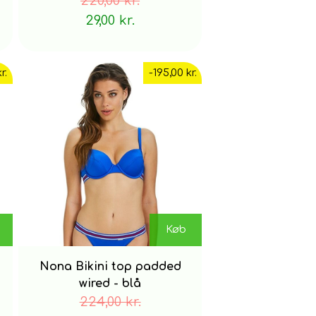
220,00 kr.
29,00 kr.
r.
-195,00 kr.
Køb
Nona Bikini top padded
wired - blå
224,00 kr.