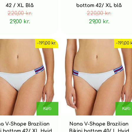
42 / XL Blå
bottom 42/ XL blå
220,00 kr.
220,00 kr.
29,00 kr.
29,00 kr.
-191,00 kr.
-191,00 k
Køb
Køb
a V-Shape Brazilian
Nona V-Shape Brazilian
ni bottom 42/ XL Hvid
Bikini bottom 40/ L Hvid