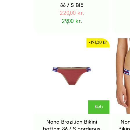
36 / S Blå
220,00 kr.
29,00 kr.
-191,00 kr.
Køb
Nona Brazilian Bikini
Non
bottom 36 / S bordeaux
Biki