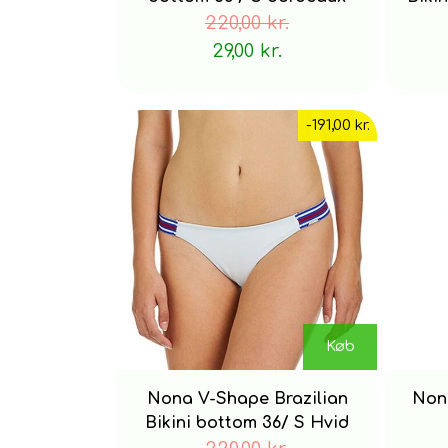
220,00 kr.
29,00 kr.
-191,00 kr.
Køb
Nona V-Shape Brazilian
Nona
Bikini bottom 36/ S Hvid