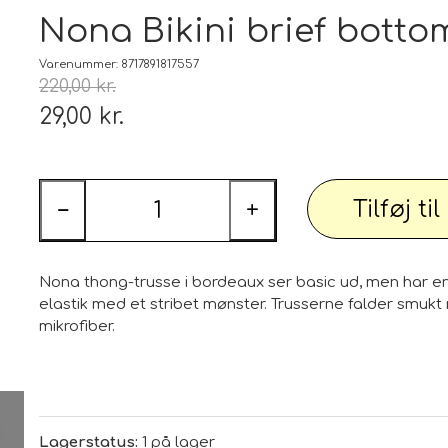
Tæp
Nona Bikini brief botto
 udstyr
Tøj og Sko
Varenummer: 8717891817557
220,00 kr.
Badetøj / Badedragter / Badeshorts / S
29,00 kr.
Herrer
DAME
Tilføj ti
illeder
Elektronik og diverse
−
+
Smartwatch, mobil og tilbehør
Nona thong-trusse i bordeaux ser basic ud, men har en 
PARTI varer
Personlig pleje og relaxation
Bil og
elastik med et stribet mønster. Trusserne falder smuk
mikrofiber.
 dekoration
Sport - Outdoor - Street
Premium
 pærer
Lagerstatus:
1 på lager