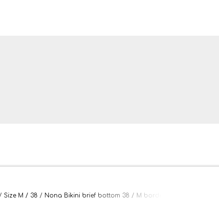
ler og tæpper
Size M / 38
Nona Bikini brief bottom 38 / M bordeaux
bler