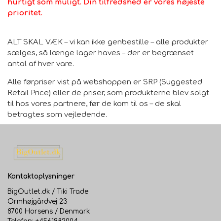
hurtigt som muligt. Din tilfredshed er vores højeste
prioritet.
ALT SKAL VÆK – vi kan ikke genbestille – alle produkter
sælges, så længe lager haves – der er begrænset
antal af hver vare.
Alle førpriser vist på webshoppen er SRP (Suggested
Retail Price) eller de priser, som produkterne blev solgt
til hos vores partnere, før de kom til os – de skal
betragtes som vejledende.
Kontaktoplysninger
BigOutlet.dk / Tiki Trade
Ormhøjgårdvej 23
8700 Horsens / Denmark