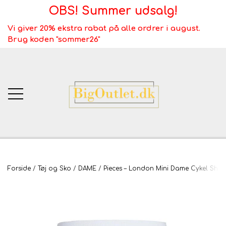
OBS! Summer udsalg!
Vi giver 20% ekstra rabat på alle ordrer i august.
Brug koden "sommer26"
BigOutlet.dk
Forside
Tøj og Sko
DAME
Pieces – London Mini Dame Cykel Short
TÆPPER
Webshop ALT