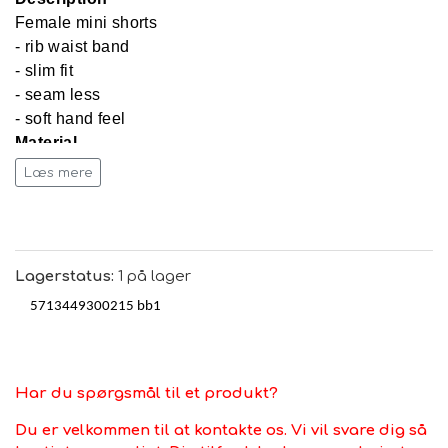
Female mini shorts
- rib waist band
- slim fit
- seam less
- soft hand feel
Material
upper material: 72% recycled nylon, 21% polyamide,
Læs mere
7% elastane
Colour
bright white
Care Instructions
Lagerstatus:
1 på lager
30°C Wash before use. Do not iron. Do not tumble dry.
5713449300215 bb1
Har du spørgsmål til et produkt?
Du er velkommen til at kontakte os. Vi vil svare dig så