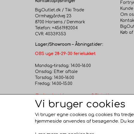
Kontaktoplysninger
Fortry
Kunde 
BigOutlet.dk / Tiki Trade
Om os
Ormhøjgårdvej 23
Kontak
8700 Horsens / Denmark
BigOut
Telefon: +4561982004
Køb af
CVR: 40339353
Lager/Showroom – Åbningstider:
OBS uge 28-29-30 ferielukket
Mandag–tirsdag: 14.00–16.00
Onsdag: Efter aftale
Torsdag: 14.00–16.00
Fredag: 14.00–15.00
Ønsker du at komme senere? Skriv til
Vi bruger cookies
os – vi åbner gerne efter aftale.
Besøg vores fysiske butik/showroom
og lagersalg i Horsens – nem
Vi bruger egne cookies og cookies fra tredje
parkering lige ved døren!
hjemmeside anvendes af besøgende. Du kan al