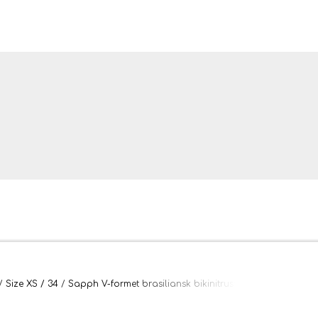
ler og tæpper
Size XS / 34
Sapph V-formet brasiliansk bikinitrusse 34 / XS - SORT
bler