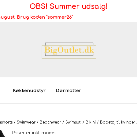
OBS! Summer udsalg!
i august. Brug koden "sommer26"
T
Køkkenudstyr
Dørmåtter
Brugt/demo/udstilling - bliv miljøvenlig
Møb
horts / Swimwear / Beachwear / Swimsuti / Bikini
Badetøj til kvinder
Mø
Priser er inkl. moms