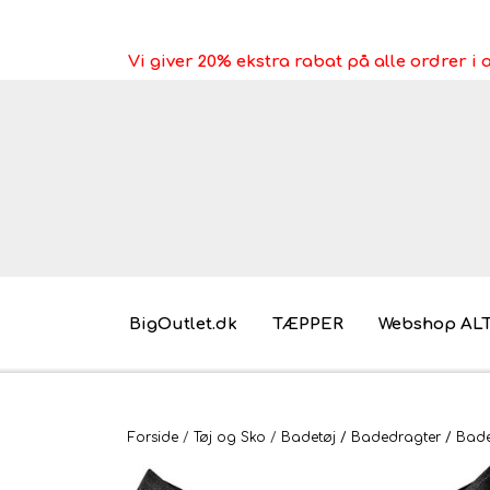
Vi giver 20% ekstra rabat på alle ordrer 
BigOutlet.dk
TÆPPER
Webshop AL
Pakkeleg gaveidéer til under 30 kr.
Forside
Tøj og Sko
Badetøj / Badedragter / Bades