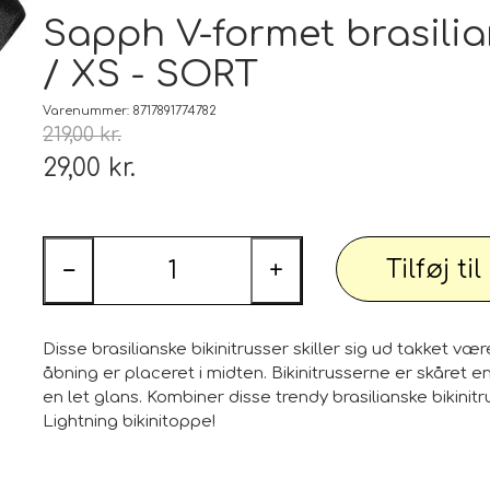
Tæp
Sapph V-formet brasilia
/ XS - SORT
 udstyr
Tøj og Sko
Badetøj / Badedragter / Badeshorts / S
Varenummer: 8717891774782
219,00 kr.
Herrer
29,00 kr.
DAME
illeder
Elektronik og diverse
Smartwatch, mobil og tilbehør
Tilføj ti
−
+
PARTI varer
Personlig pleje og relaxation
Bil og
Disse brasilianske bikinitrusser skiller sig ud takket 
åbning er placeret i midten. Bikinitrusserne er skåret en
en let glans. Kombiner disse trendy brasilianske bikini
Lightning bikinitoppe!
 dekoration
Sport - Outdoor - Street
Premium
 pærer