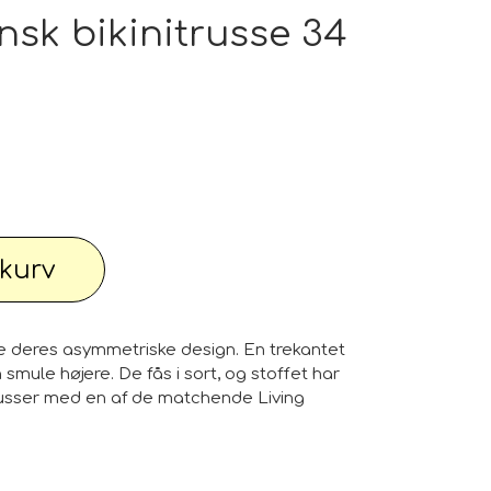
pe outlet: Din stue fortjener det bedste
nsk bikinitrusse 34
wimwear / Beachwear / Swimsuti / Bikini
Have
Diverse...
l kurv
 knallert
PC - Bærbar og diverse
være deres asymmetriske design. En trekantet
 smule højere. De fås i sort, og stoffet har
trusser med en af ​​de matchende Living
 Watches
Reservdele til maskiner