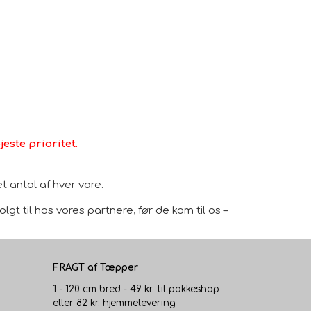
este prioritet.
 antal af hver vare.
gt til hos vores partnere, før de kom til os –
FRAGT af Tæpper
1 - 120 cm bred - 49 kr. til pakkeshop
eller 82 kr. hjemmelevering