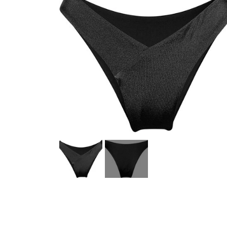
Køkkenudstyr
Fotostudie
Photo print / billeder print / bestil b
Baby og Barneutstyr
Barnevogne klapvogne og diverse
legetøj
Kontor og administration
Hus og
lys og