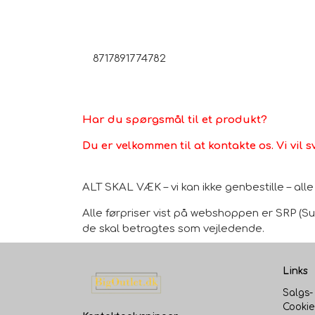
8717891774782
Har du spørgsmål til et produkt?
Du er velkommen til at kontakte os. Vi vil s
ALT SKAL VÆK – vi kan ikke genbestille – al
Alle førpriser vist på webshoppen er SRP (Sug
de skal betragtes som vejledende.
Links
Salgs-
Cookie