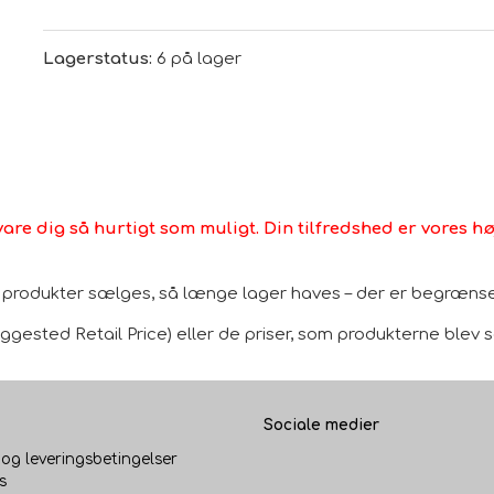
Lagerstatus:
6 på lager
vare dig så hurtigt som muligt. Din tilfredshed er vores høj
le produkter sælges, så længe lager haves – der er begrænset
gested Retail Price) eller de priser, som produkterne blev sol
Sociale medier
 og leveringsbetingelser
s