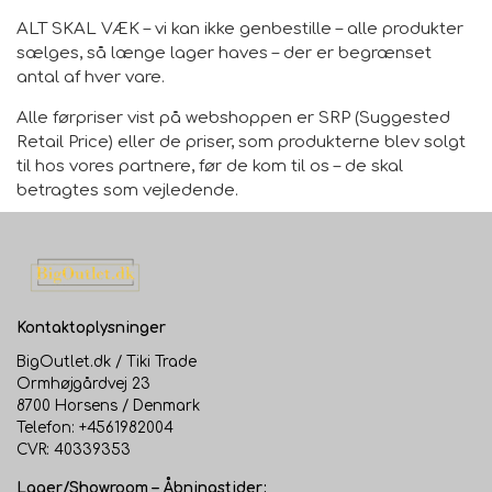
ALT SKAL VÆK – vi kan ikke genbestille – alle produkter
sælges, så længe lager haves – der er begrænset
antal af hver vare.
Alle førpriser vist på webshoppen er SRP (Suggested
Retail Price) eller de priser, som produkterne blev solgt
til hos vores partnere, før de kom til os – de skal
betragtes som vejledende.
Kontaktoplysninger
BigOutlet.dk / Tiki Trade
Ormhøjgårdvej 23
8700 Horsens / Denmark
Telefon: +4561982004
CVR: 40339353
Lager/Showroom – Åbningstider: