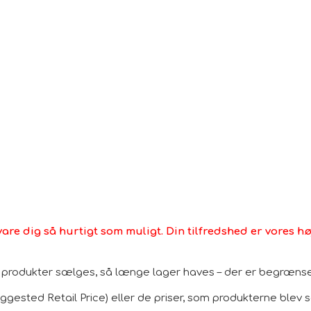
vare dig så hurtigt som muligt. Din tilfredshed er vores høj
le produkter sælges, så længe lager haves – der er begrænset
gested Retail Price) eller de priser, som produkterne blev sol