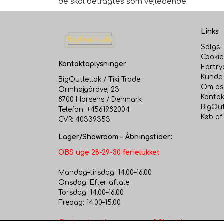
de skal betragtes som vejledende.
Links
Salgs-
Cookie
Kontaktoplysninger
Fortry
Kunde 
BigOutlet.dk / Tiki Trade
Om os
Ormhøjgårdvej 23
Kontak
8700 Horsens / Denmark
BigOut
Telefon: +4561982004
Køb af
CVR: 40339353
Lager/Showroom – Åbningstider:
OBS uge 28-29-30 ferielukket
Mandag–tirsdag: 14.00–16.00
Onsdag: Efter aftale
Torsdag: 14.00–16.00
Fredag: 14.00–15.00
Ønsker du at komme senere? Skriv til