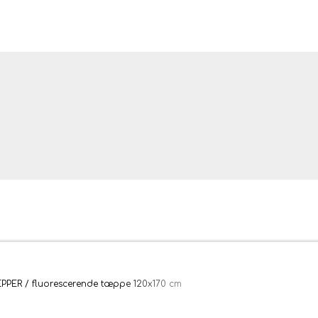
ler og tæpper
PER / fluorescerende tæppe 120x170 cm
bler