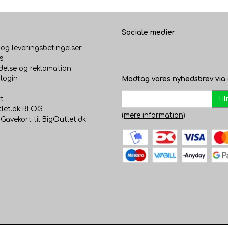
Sociale medier
 og leveringsbetingelser
s
delse og reklamation
login
Modtag vores nyhedsbrev via 
Ti
t
let.dk BLOG
(mere information)
 Gavekort til BigOutlet.dk