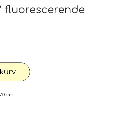
pe outlet: Din stue fortjener det bedste
fluorescerende
wimwear / Beachwear / Swimsuti / Bikini
Have
Diverse...
l kurv
 knallert
PC - Bærbar og diverse
70 cm
 Watches
Reservdele til maskiner