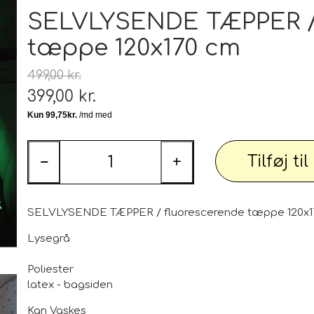
Tæp
SELVLYSENDE TÆPPER / 
tæppe 120x170 cm
 udstyr
Tøj og Sko
Badetøj / Badedragter / Badeshorts / S
499,00 kr.
Herrer
399,00 kr.
DAME
illeder
Elektronik og diverse
Tilføj ti
−
+
Smartwatch, mobil og tilbehør
PARTI varer
Personlig pleje og relaxation
Bil og
SELVLYSENDE TÆPPER / fluorescerende tæppe 120x1
Lysegrå
Poliester
 dekoration
Sport - Outdoor - Street
Premium
latex - bagsiden
 pærer
Kan Vaskes