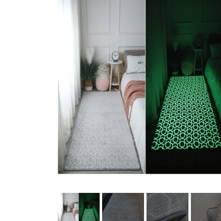
Køkkenudstyr
Fotostudie
Photo print / billeder print / bestil b
Baby og Barneutstyr
Barnevogne klapvogne og diverse
legetøj
Kontor og administration
Hus og
lys og