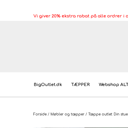
Vi giver 20% ekstra rabat på alle ordrer 
BigOutlet.dk
TÆPPER
Webshop AL
Pakkeleg gaveidéer til under 30 kr.
Forside
Møbler og tæpper
Tæppe outlet: Din stue