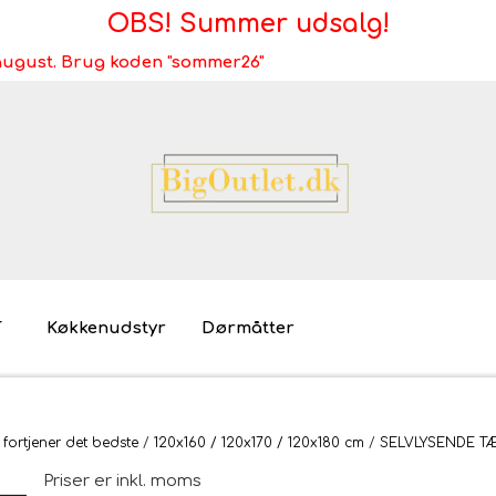
OBS! Summer udsalg!
i august. Brug koden "sommer26"
T
Køkkenudstyr
Dørmåtter
Brugt/demo/udstilling - bliv miljøvenlig
Møb
 fortjener det bedste
120x160 / 120x170 / 120x180 cm
SELVLYSENDE TÆP
Mø
Priser er inkl. moms