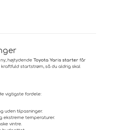
inger
n ny, højtydende
Toyota Yaris starter
får
kraftfuld startstrøm, så du aldrig skal
de vigtigste fordele:
ng uden tilpasninger.
 og ekstreme temperaturer.
ske vintre.