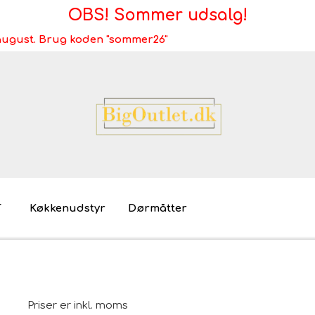
OBS! Sommer udsalg!
i august. Brug koden "sommer26"
T
Køkkenudstyr
Dørmåtter
Brugt/demo/udstilling - bliv miljøvenlig
Møb
Mø
Priser er inkl. moms