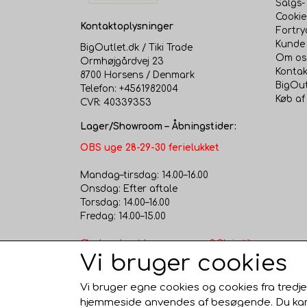
Salgs-
Cookie
Kontaktoplysninger
Fortry
Kunde 
BigOutlet.dk / Tiki Trade
Om os
Ormhøjgårdvej 23
Kontak
8700 Horsens / Denmark
BigOut
Telefon: +4561982004
Køb af
CVR: 40339353
Lager/Showroom – Åbningstider:
OBS uge 28-29-30 ferielukket
Mandag–tirsdag: 14.00–16.00
Onsdag: Efter aftale
Torsdag: 14.00–16.00
Fredag: 14.00–15.00
Ønsker du at komme senere? Skriv til
Vi bruger cookies
os – vi åbner gerne efter aftale.
Besøg vores fysiske butik/showroom
og lagersalg i Horsens – nem
Vi bruger egne cookies og cookies fra tredje
parkering lige ved døren!
hjemmeside anvendes af besøgende. Du kan al