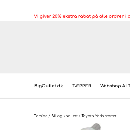
Vi giver 20% ekstra rabat på alle ordrer 
BigOutlet.dk
TÆPPER
Webshop AL
Pakkeleg gaveidéer til under 30 kr.
Forside
Bil og knallert
Toyota Yaris starter