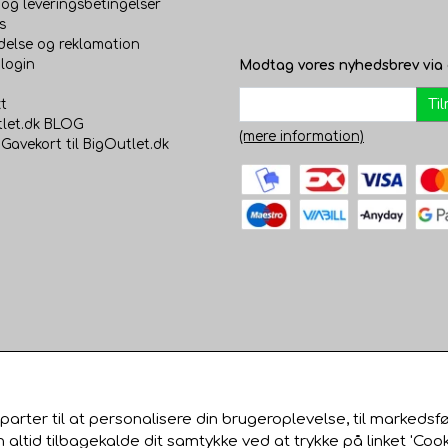
 og leveringsbetingelser
s
2810023040
delse og reklamation
login
Modtag vores nyhedsbrev via 
LRS02380
Ti
t
23552280008360
let.dk BLOG
(mere information)
2280009530
 Gavekort til BigOutlet.dk
63280054
252381
parter til at personalisere din brugeroplevelse, til markedsf
tid tilbagekalde dit samtykke ved at trykke på linket 'Cook