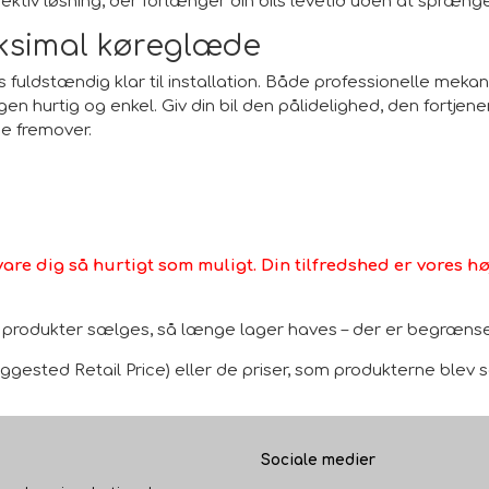
ktiv løsning, der forlænger din bils levetid uden at spræng
ksimal køreglæde
458327
2057
 fuldstændig klar til installation. Både professionelle mekan
en hurtig og enkel. Giv din bil den pålidelighed, den fortjener
4280007840
se fremover.
2280008362
254052
2810023031
vare dig så hurtigt som muligt. Din tilfredshed er vores høj
LRS01452
0986023550
le produkter sælges, så længe lager haves – der er begrænset
2280008361
gested Retail Price) eller de priser, som produkterne blev sol
2280008350
MSN8054
Sociale medier
252442