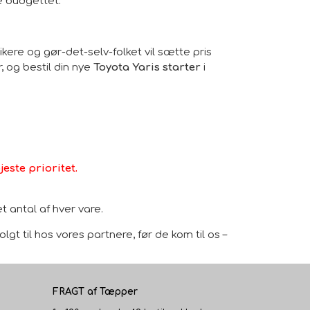
e budgettet.
ikere og gør-det-selv-folket vil sætte pris
, og bestil din nye
Toyota Yaris starter
i
este prioritet.
 antal af hver vare.
gt til hos vores partnere, før de kom til os –
FRAGT af Tæpper