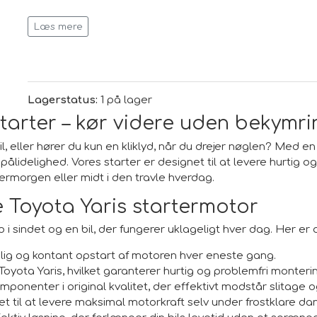
Læs mere
Andre OE nr.
281000J010
Lagerstatus:
1 på lager
2810023020
starter – kør videre uden bekymr
LRT00215
, eller hører du kun en kliklyd, når du drejer nøglen? Med e
0986020571
lidelighed. Vores starter er designet til at levere hurtig og 
ermorgen eller midt i den travle hverdag.
2280009540
 Toyota Yaris startermotor
2280009170
o i sindet og en bil, der fungerer uklageligt hver dag. Her er 
063280054010
elig og kontant opstart af motoren hver eneste gang.
S6035 (DENSO)
l Toyota Yaris, hvilket garanterer hurtig og problemfri monteri
mponenter i original kvalitet, der effektivt modstår slitage
281000J020
t til at levere maksimal motorkraft selv under frostklare dan
2810023030