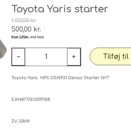
Tæp
Toyota Yaris starter
 udstyr
Tøj og Sko
1.100,00 kr.
Badetøj / Badedragter / Badeshorts / S
500,00 kr.
Herrer
DAME
Tilføj ti
−
+
illeder
Elektronik og diverse
Smartwatch, mobil og tilbehør
Toyota Yaris NPS DSN931 Denso Starter NYT
PARTI varer
Personlig pleje og relaxation
Bil og
EAN8717613019108
 dekoration
Sport - Outdoor - Street
Premium
2V, 1,0kW
 pærer