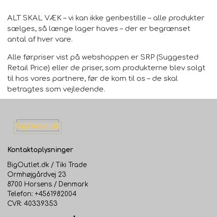
ALT SKAL VÆK – vi kan ikke genbestille – alle produkter
sælges, så længe lager haves – der er begrænset
antal af hver vare.
Alle førpriser vist på webshoppen er SRP (Suggested
Retail Price) eller de priser, som produkterne blev solgt
til hos vores partnere, før de kom til os – de skal
betragtes som vejledende.
Kontaktoplysninger
BigOutlet.dk / Tiki Trade
Ormhøjgårdvej 23
8700 Horsens / Denmark
Telefon: +4561982004
CVR: 40339353