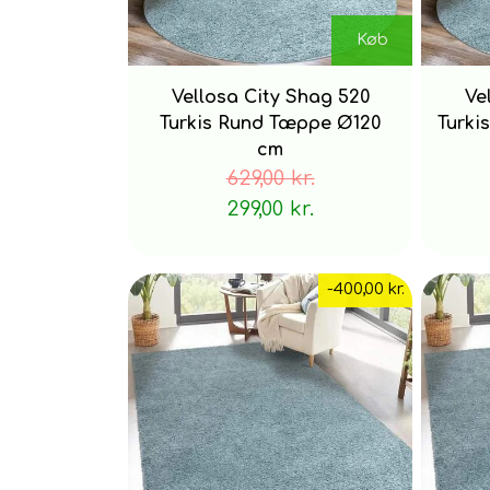
Køb
Vellosa City Shag 520
Ve
Turkis Rund Tæppe Ø120
Turki
cm
629,00 kr.
299,00 kr.
-400,00 kr.