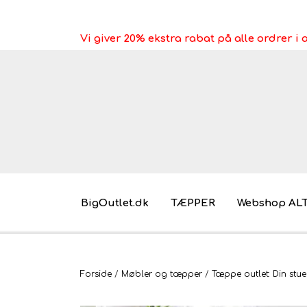
Vi giver 20% ekstra rabat på alle ordrer 
BigOutlet.dk
TÆPPER
Webshop AL
Pakkeleg gaveidéer til under 30 kr.
Forside
Møbler og tæpper
Tæppe outlet: Din stue