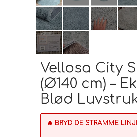
Vellosa City
(Ø140 cm) – E
Blød Luvstru
🔥 BRYD DE STRAMME LIN