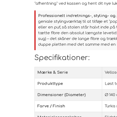
"afhentning" ved kassen og hent dit nye lu
Professionelt indretnings-, styling- og
geniale stylingværktøj til at tilføje et "p
eller en puf, så stolen står halvt inde 
tætte fibre den absolut længste leveti
sug) – det skåner de lange fibre og træ
duppe pletten med det samme med en ren,
Specifikationer:
Mærke & Serie
Vellos
Produkttype
Løst 
Dimensioner (Diameter)
Ø 140 
Farve / Finish
Turkis