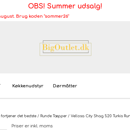
OBS! Summer udsalg!
i august. Brug koden "sommer26"
T
Køkkenudstyr
Dørmåtter
Brugt/demo/udstilling - bliv miljøvenlig
Møb
 fortjener det bedste
Runde Tæpper
Vellosa City Shag 520 Turkis R
Mø
Priser er inkl. moms