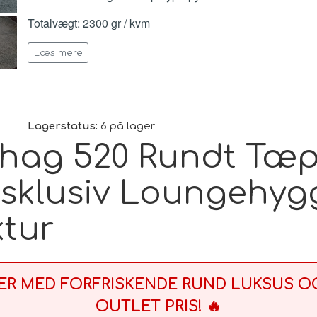
Totalvægt: 2300 gr / kvm
Fleece højde: 30 mm
Læs mere
Bund: Jute
Oprindelsesland: Egypten
Lagerstatus:
6 på lager
Gulvvarme JA
 Shag 520 Rundt Tæp
Certifikat: Øko-Tex Standard 100
ksklusiv Loungehyg
ktur
JER MED FORFRISKENDE RUND LUKSUS 
OUTLET PRIS! 🔥