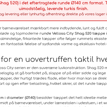
Shag 520) i det eftertragtede runde Ø140 cm format. T
uimodståelig, levende turkis finish.
ag levering eller lynhurtig afhentning direkte på vores lager 
ler børneværelset mærkbart mere indbydende, lunt og fuldt af
t bløde og topmoderne
runde Vellosa City Shag 520 tæppe i
vor almindelige, firkantede tæpper ofte følger rummets eksiste
 en fantastisk følelse af sydlandsk varme og eksklusiv hote
for en uovertruffen taktil h
llosa City-serien er den suveræne luvkonstruktion. Shag 520
belagtig at gå barfodet på, slappe af på eller sidde og lege 
tæpper, der hurtigt trædes flade, eller hvor man kan se dire
 op igen efter belastning, hvilket sikrer, at det runde tæppe
cm i diameter (Ø140)
besidder tæppet det helt ideelle melle
midt på børneværelset, under lænestolen i udestuen, i et walk