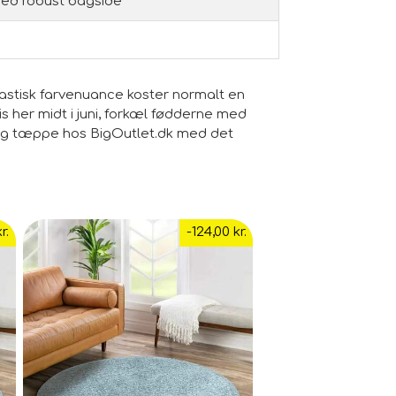
 med robust bagside
astisk farvenuance koster normalt en
s her midt i juni, forkæl fødderne med
Shag tæppe hos BigOutlet.dk med det
r.
-124,00 kr.