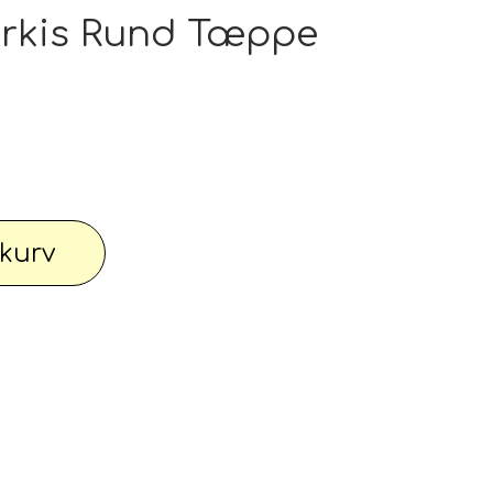
pe outlet: Din stue fortjener det bedste
Turkis Rund Tæppe
wimwear / Beachwear / Swimsuti / Bikini
Have
Diverse...
l kurv
 knallert
PC - Bærbar og diverse
 Watches
Reservdele til maskiner