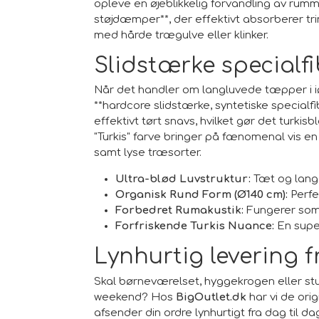
opleve en øjeblikkelig forvandling av ru
støjdæmper**, der effektivt absorberer tri
med hårde trægulve eller klinker.
Slidstærke specialf
Når det handler om langluvede tæpper i iø
**hardcore slidstærke, syntetiske specialfib
effektivt tørt snavs, hvilket gør det tur
"Turkis" farve bringer på fænomenal vis en 
samt lyse træsorter.
Ultra-blød Luvstruktur:
Tæt og lang 
Organisk Rund Form (Ø140 cm):
Perfe
Forbedret Rumakustik:
Fungerer som 
Forfriskende Turkis Nuance:
En super
Lynhurtig levering f
Skal børneværelset, hyggekrogen eller 
weekend? Hos
BigOutlet.dk
har vi de ori
afsender din ordre lynhurtigt fra dag til 