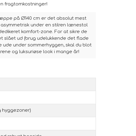
en fragtomkostninger!
tæppe på Ø140 cm er det absolut mest
eks. asymmetrisk under en stilren lænestol
dedikeret komfort-zone. For at sikre de
 slået ud (brug udelukkende det flade
ære ude under sommerhyggen, skal du blot
rene og luksuriøse look i mange år!
og hyggezoner)