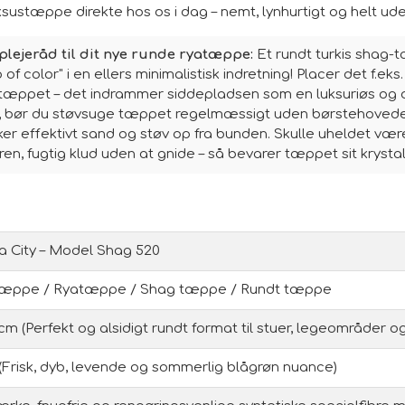
ksustæppe direkte hos os i dag – nemt, lynhurtigt og helt ud
 plejeråd til dit nye runde ryatæppe:
Et rundt turkis shag-
op of color" i en ellers minimalistisk indretning! Placer det f.
på tæppet – det indrammer siddepladsen som en luksuriøs og 
d, bør du støvsuge tæppet regelmæssigt uden børstehovedet
kker effektivt sand og støv op fra bunden. Skulle uheldet v
 fugtig klud uden at gnide – så bevarer tæppet sit krystal
a City – Model Shag 520
tæppe / Ryatæppe / Shag tæppe / Rundt tæppe
cm (Perfekt og alsidigt rundt format til stuer, legeområder 
 (Frisk, dyb, levende og sommerlig blågrøn nuance)