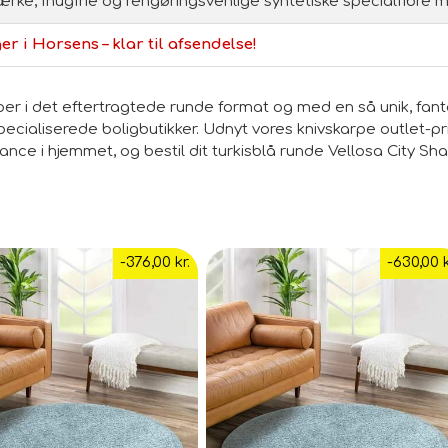
ærke, fnugfrie og rengøringsvenlige syntetiske specialfibre
er i Horsens – klar til afsendelse!
 i det eftertragtede runde format og med en så unik, fant
ialiserede boligbutikker. Udnyt vores knivskarpe outlet-pri
ance i hjemmet, og bestil dit turkisblå runde Vellosa City 
-376,00 kr.
-630,00 k