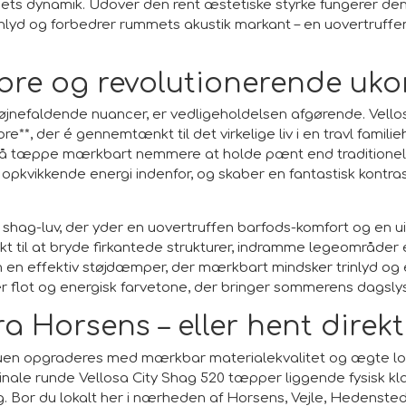
mmets dynamik. Udover den rent æstetiske styrke fungerer d
nlyd og forbedrer rummets akustik markant – en uovertruffen
ibre og revolutionerende uko
jnefaldende nuancer, er vedligeholdelsen afgørende. Vellosa
re**, der é gennemtænkt til det virkelige liv i en travl famili
kisblå tæppe mærkbart nemmere at holde pænt end traditionel
opkvikkende energi indenfor, og skaber en fantastisk kontrast 
shag-luv, der yder en uovertruffen barfods-komfort og en ui
kt til at bryde firkantede strukturer, indramme legeområder 
en effektiv støjdæmper, der mærkbart mindsker trinlyd og e
 flot og energisk farvetone, der bringer sommerens dagslys i spi
ra Horsens – eller hent direkt
stuen opgraderes med mærkbar materialekvalitet og ægte
ginale runde Vellosa City Shag 520 tæpper liggende fysisk kl
dag. Bor du lokalt her i nærheden af Horsens, Vejle, Hedenst