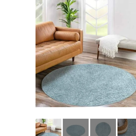
Køkkenudstyr
Fotostudie
Photo print / billeder print / bestil b
Baby og Barneutstyr
Barnevogne klapvogne og diverse
legetøj
Kontor og administration
Hus og
lys og