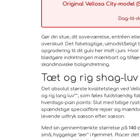
Original Vellosa City-model (
Dag-til-d
Gør din stue, dit soveværelse, entréen el
overskud. Det fabelagtige, uimodståelig
opgradering til dit gulv her midt i juni. H
blødgøre indretningen mærkbart og tilføje
skandinaviske boligindretning.
Tæt og rig shag-luv 
Det absolut største kvalitetstegn ved Ve
og rig lang luv**, som føles fuldstændig fa
hverdags-pain points: Slut med billige rya
spændstige specialfibre rejser sig mærkbart
levende udtryk sæson efter sæson.
Med sin gennemtænkte størrelse på
140 
små, hyggelige "øer" i hjemmet. Placer det 