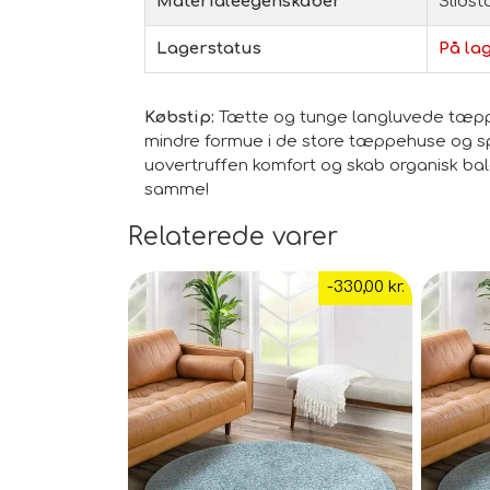
Materialeegenskaber
Slidst
Lagerstatus
På lag
Købstip:
Tætte og tunge langluvede tæpper
mindre formue i de store tæppehuse og spec
uovertruffen komfort og skab organisk bal
samme!
Relaterede varer
-330,00 kr.