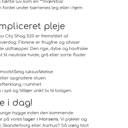
en tætte luv som en **mærkbar
 fordel under børnenes leg eller i hjem
mpliceret pleje
 City Shag 520 er fremstillet af
ehverdag. Fibrene er fnugfrie og afviser
le uldtæpper. Den rige, dybe og havfriske
til neutrale hvide, grå eller sorte flader
modståelig luksusfølelse.
eller opgradere stuen.
fterklang i rummet.
l og tilføjer unikt liv til boligen.
e i dag!
 lounge-hygge inden den kommende
ar på vores
lager i Horsens
. Vi pakker og
ed, Skanderborg eller Aarhus? Så vælg blot