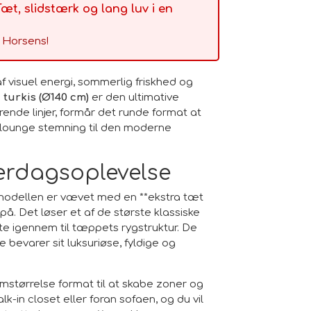
æt, slidstærk og lang luv i en
i Horsens!
 visuel energi, sommerlig friskhed og
 turkis (Ø140 cm)
er den ultimative
rende linjer, formår det runde format at
l-lounge stemning til den moderne
verdagsoplevelse
-modellen er vævet med en **ekstra tæt
på. Det løser et af de største klassiske
kte igennem til tæppets rygstruktur. De
 bevarer sit luksuriøse, fyldige og
mstørrelse format til at skabe zoner og
-in closet eller foran sofaen, og du vil