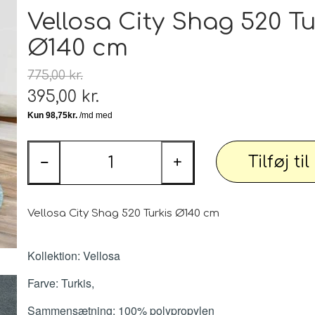
Tæp
Vellosa City Shag 520 
Ø140 cm
 udstyr
Tøj og Sko
Badetøj / Badedragter / Badeshorts / S
775,00 kr.
Herrer
395,00 kr.
DAME
illeder
Elektronik og diverse
Tilføj ti
−
+
Smartwatch, mobil og tilbehør
PARTI varer
Personlig pleje og relaxation
Bil og
Vellosa City Shag 520 Turkis Ø140 cm
Kollektion: Vellosa
Farve: Turkis,
 dekoration
Sport - Outdoor - Street
Premium
 pærer
Sammensætning: 100% polypropylen