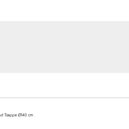
ler og tæpper
und Tæppe Ø140 cm
bler