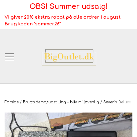
OBS! Summer udsalg!
Vi giver 20% ekstra rabat på alle ordrer i august.
Brug koden "sommer26"
BigOutlet.dk
Forside
Brugt/demo/udstilling - bliv miljøvenlig
Severin Deluxe Ra
TÆPPER
Webshop ALT