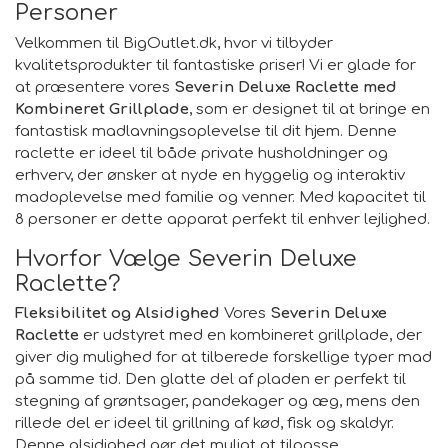
stick belægning, max. 1.700 W effekt,
Personer
Velkommen til BigOutlet.dk, hvor vi tilbyder
kvalitetsprodukter til fantastiske priser! Vi er glade for
at præsentere vores
Severin Deluxe Raclette med
Kombineret Grillplade
, som er designet til at bringe en
fantastisk madlavningsoplevelse til dit hjem. Denne
raclette er ideel til både private husholdninger og
erhverv, der ønsker at nyde en hyggelig og interaktiv
madoplevelse med familie og venner. Med kapacitet til
8 personer er dette apparat perfekt til enhver lejlighed.
Hvorfor Vælge Severin Deluxe
Raclette?
Fleksibilitet og Alsidighed
Vores
Severin Deluxe
Raclette
er udstyret med en kombineret grillplade, der
giver dig mulighed for at tilberede forskellige typer mad
på samme tid. Den glatte del af pladen er perfekt til
stegning af grøntsager, pandekager og æg, mens den
rillede del er ideel til grillning af kød, fisk og skaldyr.
Denne alsidighed gør det muligt at tilpasse