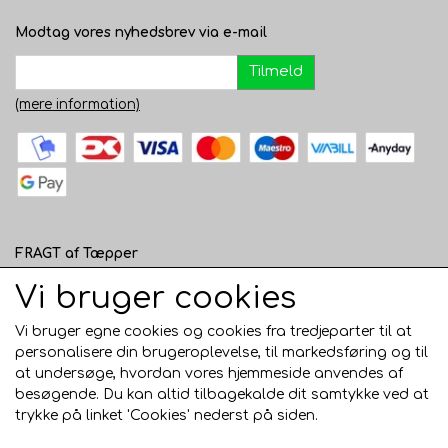
Modtag vores nyhedsbrev via e-mail
Tilmeld
(mere information)
FRAGT af Tæpper
1 - 120 cm bred - 49 kr. til pakkeshop eller 82 kr.
Vi bruger cookies
hjemmelevering
Vi bruger egne cookies og cookies fra tredjeparter til at
121 - 200 cm bred - 99 kr. hjemmelevering
personalisere din brugeroplevelse, til markedsføring og til
at undersøge, hvordan vores hjemmeside anvendes af
Over 200 cm bred - KUN Afhentning i Horsens
besøgende. Du kan altid tilbagekalde dit samtykke ved at
AFHENTNING I HORSENS - GRATIS
trykke på linket 'Cookies' nederst på siden.
Trustpilot