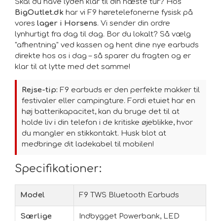
Skal du have lyden klar til din næste tur? Hos
BigOutlet.dk
har vi F9 høretelefonerne fysisk på
vores
lager i Horsens
. Vi sender din ordre
lynhurtigt fra dag til dag. Bor du lokalt? Så vælg
"afhentning" ved kassen og hent dine nye earbuds
direkte hos os i dag – så sparer du fragten og er
klar til at lytte med det samme!
Rejse-tip:
F9 earbuds er den perfekte makker til
festivaler eller campingture. Fordi etuiet har en
høj batterikapacitet, kan du bruge det til at
holde liv i din telefon i de kritiske øjeblikke, hvor
du mangler en stikkontakt. Husk blot at
medbringe dit ladekabel til mobilen!
Specifikationer:
Model
F9 TWS Bluetooth Earbuds
Særlige
Indbygget Powerbank, LED