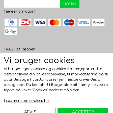
Tilmeld
(mere information)
FRAGT af Tæpper
1 - 120 cm bred - 49 kr. til pakkeshop eller 82 kr.
Vi bruger cookies
hjemmelevering
Vi bruger egne cookies og cookies fra tredjeparter til at
121 - 200 cm bred - 99 kr. hjemmelevering
personalisere din brugeroplevelse, til markedsføring og til
at undersøge, hvordan vores hjemmeside anvendes af
Over 200 cm bred - KUN Afhentning i Horsens
besøgende. Du kan altid tilbagekalde dit samtykke ved at
AFHENTNING I HORSENS - GRATIS
trykke på linket 'Cookies' nederst på siden.
Trustpilot
Læs mere om cookies her
AFVIS
ACCEPTER