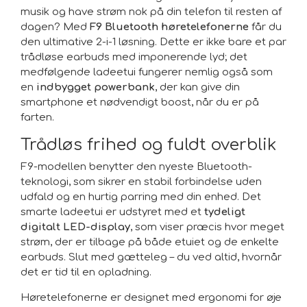
musik og have strøm nok på din telefon til resten af
dagen? Med
F9 Bluetooth høretelefonerne
får du
den ultimative 2-i-1 løsning. Dette er ikke bare et par
trådløse earbuds med imponerende lyd; det
medfølgende ladeetui fungerer nemlig også som
en
indbygget powerbank
, der kan give din
smartphone et nødvendigt boost, når du er på
farten.
Trådløs frihed og fuldt overblik
F9-modellen benytter den nyeste Bluetooth-
teknologi, som sikrer en stabil forbindelse uden
udfald og en hurtig parring med din enhed. Det
smarte ladeetui er udstyret med et
tydeligt
digitalt LED-display
, som viser præcis hvor meget
strøm, der er tilbage på både etuiet og de enkelte
earbuds. Slut med gætteleg – du ved altid, hvornår
det er tid til en opladning.
Høretelefonerne er designet med ergonomi for øje