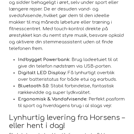
og sidder behageligt i øret, selv under sport eller
længere rejser. De er desuden vand- og
svedafvisende, hvilket gør dem til den ideelle
makker til maj måneds løbeture eller træning i
fitnesscentret. Med touch-kontrol direkte på
ørestykket kan du nemt styre musik, besvare opkald
og aktivere din stemmeassistent uden at finde
telefonen frem.
Indbygget Powerbank:
Brug ladeetuiet til at
give din telefon nødstrøm via USB-porten.
Digitalt LED Display:
Få lynhurtigt overblik
over batteristatus for både etui og earbuds.
Bluetooth 5.0:
Stabil forbindelse, fantastisk
rækkevidde og super lydkvalitet.
Ergonomisk & Vandafvisende:
Perfekt pasform
til sport og hverdagens brug i al slags vejr.
Lynhurtig levering fra Horsens –
eller hent i dag!