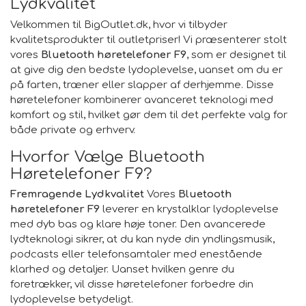
Lydkvalitet
Velkommen til BigOutlet.dk, hvor vi tilbyder
kvalitetsprodukter til outletpriser! Vi præsenterer stolt
vores
Bluetooth høretelefoner F9
, som er designet til
at give dig den bedste lydoplevelse, uanset om du er
på farten, træner eller slapper af derhjemme. Disse
høretelefoner kombinerer avanceret teknologi med
komfort og stil, hvilket gør dem til det perfekte valg for
både private og erhverv.
Hvorfor Vælge Bluetooth
Høretelefoner F9?
Fremragende Lydkvalitet
Vores
Bluetooth
høretelefoner F9
leverer en krystalklar lydoplevelse
med dyb bas og klare høje toner. Den avancerede
lydteknologi sikrer, at du kan nyde din yndlingsmusik,
podcasts eller telefonsamtaler med enestående
klarhed og detaljer. Uanset hvilken genre du
foretrækker, vil disse høretelefoner forbedre din
lydoplevelse betydeligt.