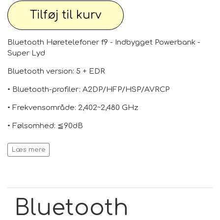
Tilføj til kurv
Bluetooth Høretelefoner f9 - Indbygget Powerbank -
Super Lyd
Bluetooth version: 5 + EDR
• Bluetooth-profiler: A2DP/HFP/HSP/AVRCP
• Frekvensområde: 2,402~2,480 GHz
• Følsomhed: ≦90dB
• Rækkevidde: 10-20 meter
Læs mere
• Hovedtelefonbatteri: 50 mAh/3,7V
lithiumpolymerbatteri
• Powerbank: 1500mAh
Bluetooth
• Opladningstid: 1-2 timer