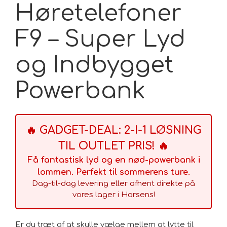
Høretelefoner
• Musikafspilningstid: op til 5 timer (lydstyrken påvirker
afspilningstiden)
F9 – Super Lyd
• Frekvensrespons: 20~20000Hz
• Impedans: 32 ohm
og Indbygget
• Farve: sort
Powerbank
• Opladning af etuiet (powerbank): ved at bruge alle
opladere og USB-stik med en intensitet på ikke mere
end 1A.
🔥 GADGET-DEAL: 2-I-1 LØSNING
F9-DK.pdf
Link Til Dansk brugermanual
TIL OUTLET PRIS! 🔥
Få fantastisk lyd og en nød-powerbank i
lommen. Perfekt til sommerens ture.
Dag-til-dag levering eller afhent direkte på
vores lager i Horsens!
Er du træt af at skulle vælge mellem at lytte til