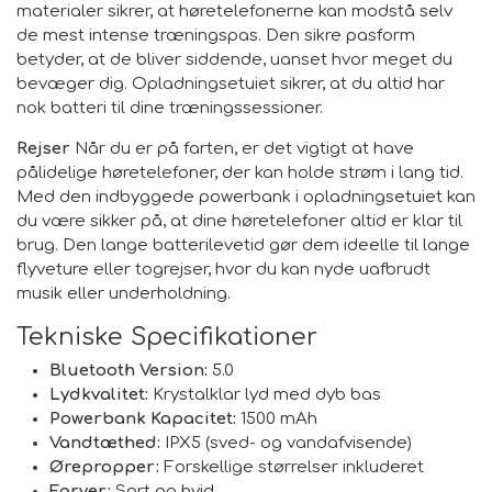
materialer sikrer, at høretelefonerne kan modstå selv
de mest intense træningspas. Den sikre pasform
betyder, at de bliver siddende, uanset hvor meget du
bevæger dig. Opladningsetuiet sikrer, at du altid har
nok batteri til dine træningssessioner.
Rejser
Når du er på farten, er det vigtigt at have
pålidelige høretelefoner, der kan holde strøm i lang tid.
Med den indbyggede powerbank i opladningsetuiet kan
du være sikker på, at dine høretelefoner altid er klar til
brug. Den lange batterilevetid gør dem ideelle til lange
flyveture eller togrejser, hvor du kan nyde uafbrudt
musik eller underholdning.
Tekniske Specifikationer
Bluetooth Version:
5.0
Lydkvalitet:
Krystalklar lyd med dyb bas
Powerbank Kapacitet:
1500 mAh
Vandtæthed:
IPX5 (sved- og vandafvisende)
Ørepropper:
Forskellige størrelser inkluderet
Farver:
Sort og hvid