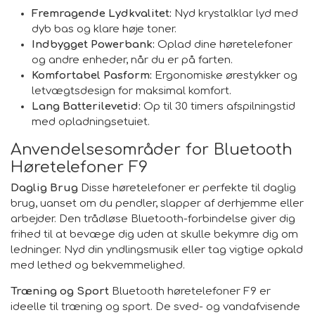
Fremragende Lydkvalitet:
Nyd krystalklar lyd med
dyb bas og klare høje toner.
Indbygget Powerbank:
Oplad dine høretelefoner
og andre enheder, når du er på farten.
Komfortabel Pasform:
Ergonomiske ørestykker og
letvægtsdesign for maksimal komfort.
Lang Batterilevetid:
Op til 30 timers afspilningstid
med opladningsetuiet.
Anvendelsesområder for Bluetooth
Høretelefoner F9
Daglig Brug
Disse høretelefoner er perfekte til daglig
brug, uanset om du pendler, slapper af derhjemme eller
arbejder. Den trådløse Bluetooth-forbindelse giver dig
frihed til at bevæge dig uden at skulle bekymre dig om
ledninger. Nyd din yndlingsmusik eller tag vigtige opkald
med lethed og bekvemmelighed.
Træning og Sport
Bluetooth høretelefoner F9 er
ideelle til træning og sport. De sved- og vandafvisende