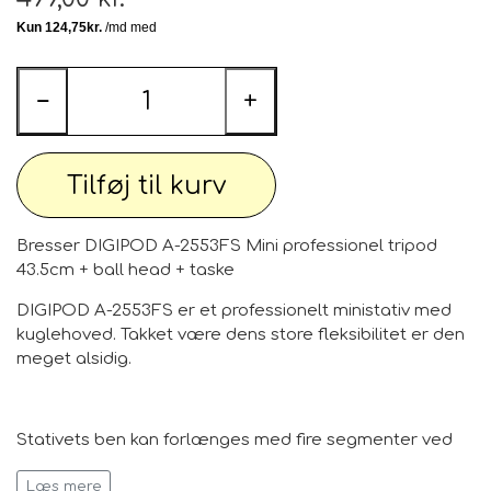
−
+
Tilføj til kurv
Bresser DIGIPOD A-2553FS Mini professionel tripod
43.5cm + ball head + taske
DIGIPOD A-2553FS er et professionelt ministativ med
kuglehoved. Takket være dens store fleksibilitet er den
meget alsidig.
Stativets ben kan forlænges med fire segmenter ved
hjælp af et skruelåg i bunden af ​​stativet, og dets
Læs mere
justering kan justeres til specifikke områder. Dette gør