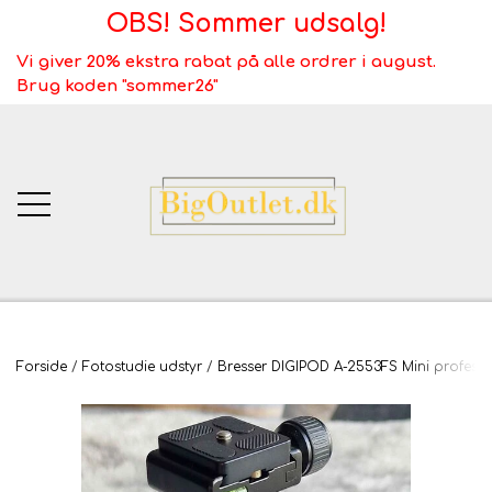
OBS! Sommer udsalg!
Vi giver 20% ekstra rabat på alle ordrer i august.
Brug koden "sommer26"
BigOutlet.dk
Forside
Fotostudie udstyr
Bresser DIGIPOD A-2553FS Mini professi
TÆPPER
Webshop ALT