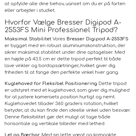
at opfylde alle dine behov, uanset om du er på farten
eller arbejder i studiet.
Hvorfor Vælge Bresser Digipod A-
2553FS Mini Professionel Tripod?
Maksimal Stabilitet
Vores
Bresser Digipod A-2553FS
er bygget med en robust aluminiumskonstruktion, der
sikrer maksimal stabilitet under dine optagelser. Med
en højde på 43.5 cm er dette tripod perfekt til både
lave vinkler og bordopsætninger, hvilket giver dig
friheden til at fange den perfekte vinkel hver gang.
Kuglehoved for Fleksibel Positionering
Dette tripod
er udstyret med et kuglehoved, som giver dig mulighed
for at justere kameraets position hurtigt og nemt.
Kuglehovedet tillader 360 graders rotation, hvilket
betyder, at du kan finde den ideelle vinkel uden besvær.
Denne fleksibilitet gør det muligt at tage både
horisontale og vertikale billeder med lethed.
Let og Bærbar
Med sin lette vægt og kompakte