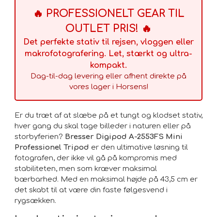
meget kompakt sammenfoldelig stativ (18 cm!)
🔥 PROFESSIONELT GEAR TIL
vejrbestandig belægning
OUTLET PRIS! 🔥
justerbar højde på midtersøjlen
Det perfekte stativ til rejsen, vloggen eller
makrofotografering. Let, stærkt og ultra-
4-delte stativben med individuelt justerbar højde
kompakt.
stativben individuelt justerbare i 3 vinkler
Dag-til-dag levering eller afhent direkte på
vores lager i Horsens!
kuglehoved med quick release plade
boble niveau
Er du træt af at slæbe på et tungt og klodset stativ,
hver gang du skal tage billeder i naturen eller på
1/4" fototråd
storbyferien?
Bresser Digipod A-2553FS Mini
3/8" rack-tilslutning
Professionel Tripod
er den ultimative løsning til
fotografen, der ikke vil gå på kompromis med
stabiliteten, men som kræver maksimal
bærbarhed. Med en maksimal højde på 43,5 cm er
1x stativ
det skabt til at være din faste følgesvend i
1x kuglehoved
rygsækken.