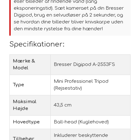
eller billeder af rindende vand (lang
eksponeringstid). Sæt kameraet på din Bresser
Digipod, brug en selvudløser på 2 sekunder, og
se hvordan dine billeder bliver knivskarpe uden
den mindste rystelse fra dine hænder!
Specifikationer:
Mærke &
Bresser Digipod A-2553FS
Model
Mini Professionel Tripod
Type
(Rejsestativ)
Maksimal
43,5 cm
Højde
Hovedtype
Ball-head (Kuglehoved)
Inkluderer beskyttende
Tilbehør