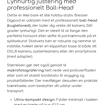
Lynhurtig justering med
1x taske
professionelt Ball-Head
1x bærerem
Dette er ikke bare et lille hobby-stativ. Bresser
Digipod er udstyret med et professionelt
ball-head
(kuglehoved)
, der lader dig vinkle dit kamera 360
grader lynhurtigt. Det er ideelt til at fange den
perfekte horisont eller skifte til portrætmode på et
splitsekund. Stativets ben er robuste og nemme at
indstille, hvilket sikrer en klippefast base til både dit
DSLR-kamera, systemkamera eller din smartphone
(med adapter).
Størrelsen gør det også genialt til
makrofotografering
helt nede ved jordoverfladen
eller som et stabilt bordstativ til vlogging og
produktbilleder. Der medfølger desuden en praktisk
bæretaske, som beskytter dit udstyr under
transport.
Ultra-kompakt design:
Fylder minimalt i tasken
med en højde på kun 43,5 cm.