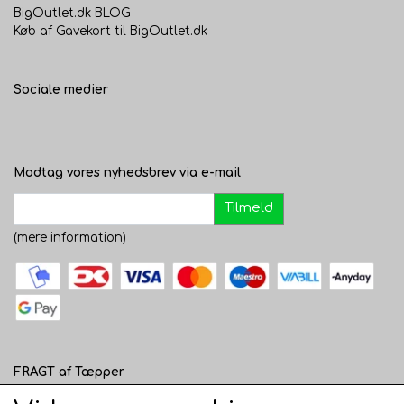
BigOutlet.dk BLOG
Køb af Gavekort til BigOutlet.dk
Sociale medier
Modtag vores nyhedsbrev via e-mail
Tilmeld
(mere information)
FRAGT af Tæpper
1 - 120 cm bred - 49 kr. til pakkeshop eller 82 kr.