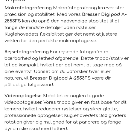
Makrofotografering
Makrofotografering kræver stor
præcision og stabilitet. Med vores
Bresser Digipod A-
2553FS
kan du opnå den nødvendige stabilitet til at
fange de mindste detaljer uden rystelser.
Kuglehovedets fleksibilitet gør det nemt at justere
vinklen for den perfekte makrooptagelse.
Rejsefotografering
For rejsende fotografer er
bærbarhed og lethed afgørende. Dette tripod/stativ er
let og kompakt, hvilket gør det nemt at tage med på
dine eventyr. Uanset om du udforsker byer eller
naturen, vil
Bresser Digipod A-2553FS
være din
pålidelige følgesvend.
Videooptagelse
Stabilitet er nøglen til gode
videooptagelser. Vores tripod giver en fast base for dit
kamera, hvilket reducerer rystelser og sikrer glatte,
professionelle optagelser. Kuglehovedets 360 graders
rotation giver dig mulighed for at panorere og fange
dynamiske skud med lethed.