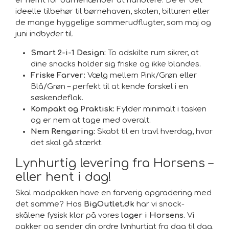
er nemt for barnehænder at håndtere. De er det
ideelle tilbehør til børnehaven, skolen, bilturen eller
de mange hyggelige sommerudflugter, som maj og
juni indbyder til.
Smart 2-i-1 Design:
To adskilte rum sikrer, at
dine snacks holder sig friske og ikke blandes.
Friske Farver:
Vælg mellem Pink/Grøn eller
Blå/Grøn – perfekt til at kende forskel i en
søskendeflok.
Kompakt og Praktisk:
Fylder minimalt i tasken
og er nem at tage med overalt.
Nem Rengøring:
Skabt til en travl hverdag, hvor
det skal gå stærkt.
Lynhurtig levering fra Horsens –
eller hent i dag!
Skal madpakken have en farverig opgradering med
det samme? Hos
BigOutlet.dk
har vi snack-
skålene fysisk klar på vores
lager i Horsens
. Vi
pakker og sender din ordre lynhurtigt fra dag til dag.