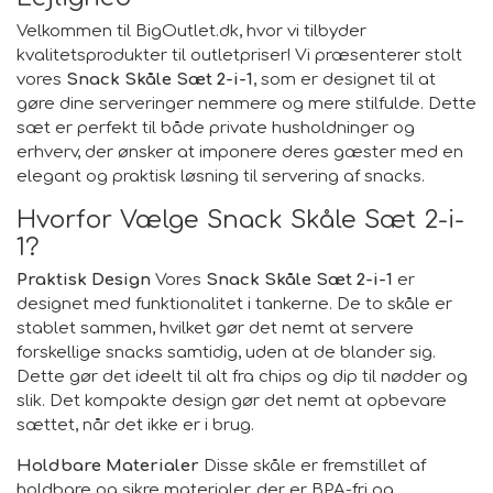
Velkommen til BigOutlet.dk, hvor vi tilbyder
kvalitetsprodukter til outletpriser! Vi præsenterer stolt
vores
Snack Skåle Sæt 2-i-1
, som er designet til at
gøre dine serveringer nemmere og mere stilfulde. Dette
sæt er perfekt til både private husholdninger og
erhverv, der ønsker at imponere deres gæster med en
elegant og praktisk løsning til servering af snacks.
Hvorfor Vælge Snack Skåle Sæt 2-i-
1?
Praktisk Design
Vores
Snack Skåle Sæt 2-i-1
er
designet med funktionalitet i tankerne. De to skåle er
stablet sammen, hvilket gør det nemt at servere
forskellige snacks samtidig, uden at de blander sig.
Dette gør det ideelt til alt fra chips og dip til nødder og
slik. Det kompakte design gør det nemt at opbevare
sættet, når det ikke er i brug.
Holdbare Materialer
Disse skåle er fremstillet af
holdbare og sikre materialer, der er BPA-fri og