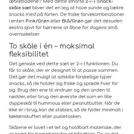
æblebådene? Med dette smarte
2-i-1 Snack-
skåle sæt
bliver det en leg at have sunde og lækre
snacks med på farten. De friske farvekombinationer
i enten
Pink/Grøn
eller
Blå/Grøn
gør det desuden
ekstra sjovt for børnene at åbne for dagens små
overraskelser.
To skåle i én – maksimal
fleksibilitet
Det geniale ved dette sæt er 2-i-1 funktionen. Du
får to skåle, der er designet til at passe sammen.
Det gør det muligt at adskille forskellige typer
snacks, så de holder sig friske og sprøde hver for
sig. Brug den ene til vindruer og den anden til
nødder, eller brug den øverste del som en lille
dyppeskål til hummous eller peanutbutter. Når de
ikke er i brug, kan de stables, så de fylder minimalt i
køkkenskuffen eller pusletasken.
Skålene er lavet i et let og holdbart materiale, der