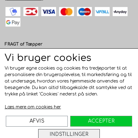
FRAGT af Tæpper
1 - 120 cm bred - 49 kr. til pakkeshop eller 82 kr.
Vi bruger cookies
hjemmelevering
Vi bruger egne cookies og cookies fra tredjeparter til at
121 - 200 cm bred - 99 kr. hjemmelevering
personalisere din brugeroplevelse, til markedsføring og til
at undersøge, hvordan vores hjemmeside anvendes af
Over 200 cm bred - KUN Afhentning i Horsens
besøgende. Du kan altid tilbagekalde dit samtykke ved at
AFHENTNING I HORSENS - GRATIS
trykke på linket 'Cookies' nederst på siden.
Trustpilot
Læs mere om cookies her
AFVIS
ACCEPTER
INDSTILLINGER