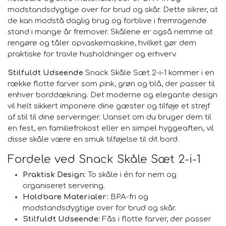
modstandsdygtige over for brud og skår. Dette sikrer, at
de kan modstå daglig brug og forblive i fremragende
stand i mange år fremover. Skålene er også nemme at
rengøre og tåler opvaskemaskine, hvilket gør dem
praktiske for travle husholdninger og erhverv.
Stilfuldt Udseende
Snack Skåle Sæt 2-i-1 kommer i en
række flotte farver som pink, grøn og blå, der passer til
enhver borddækning. Det moderne og elegante design
vil helt sikkert imponere dine gæster og tilføje et strejf
af stil til dine serveringer. Uanset om du bruger dem til
en fest, en familiefrokost eller en simpel hyggeaften, vil
disse skåle være en smuk tilføjelse til dit bord.
Fordele ved Snack Skåle Sæt 2-i-1
Praktisk Design:
To skåle i én for nem og
organiseret servering.
Holdbare Materialer:
BPA-fri og
modstandsdygtige over for brud og skår.
Stilfuldt Udseende:
Fås i flotte farver, der passer