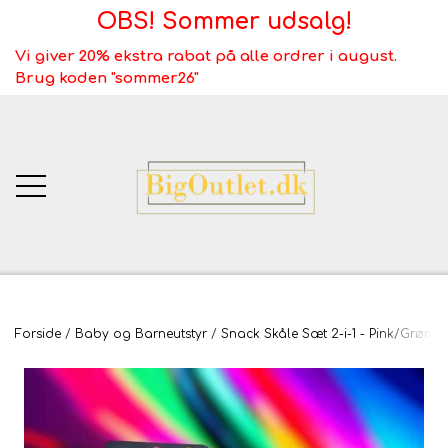
OBS! Sommer udsalg!
Vi giver 20% ekstra rabat på alle ordrer i august.
Brug koden "sommer26"
BigOutlet.dk
Forside
Baby og Barneutstyr
Snack Skåle Sæt 2-i-1 - Pink/Grøn o
TÆPPER
Webshop ALT